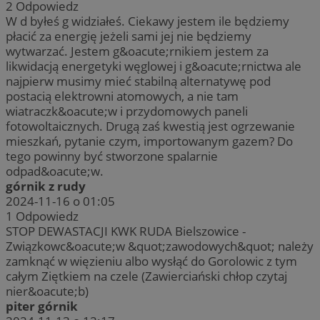
2
Odpowiedz
W d byłeś g widziałeś. Ciekawy jestem ile będziemy
płacić za energię jeżeli sami jej nie będziemy
wytwarzać. Jestem g&oacute;rnikiem jestem za
likwidacją energetyki węglowej i g&oacute;rnictwa ale
najpierw musimy mieć stabilną alternatywę pod
postacią elektrowni atomowych, a nie tam
wiatraczk&oacute;w i przydomowych paneli
fotowoltaicznych. Drugą zaś kwestią jest ogrzewanie
mieszkań, pytanie czym, importowanym gazem? Do
tego powinny być stworzone spalarnie
odpad&oacute;w.
górnik z rudy
2024-11-16 o 01:05
1
Odpowiedz
STOP DEWASTACJI KWK RUDA Bielszowice -
Związkowc&oacute;w &quot;zawodowych&quot; należy
zamknąć w więzieniu albo wysłąć do Gorolowic z tym
całym Ziętkiem na czele (Zawierciański chłop czytaj
nier&oacute;b)
piter górnik