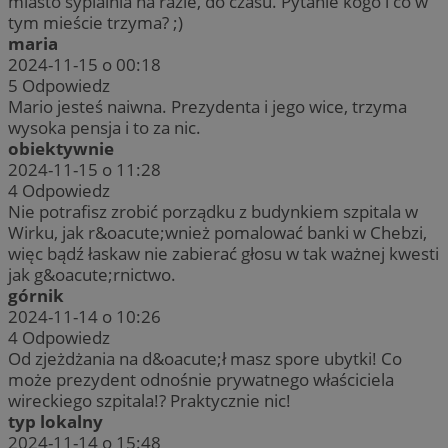
miasto sypialnia na razie, do czasu. Pytanie kogo i co w
tym mieście trzyma? ;)
maria
2024-11-15 o 00:18
5
Odpowiedz
Mario jesteś naiwna. Prezydenta i jego wice, trzyma
wysoka pensja i to za nic.
obiektywnie
2024-11-15 o 11:28
4
Odpowiedz
Nie potrafisz zrobić porządku z budynkiem szpitala w
Wirku, jak r&oacute;wnież pomalować banki w Chebzi,
więc bądź łaskaw nie zabierać głosu w tak ważnej kwesti
jak g&oacute;rnictwo.
górnik
2024-11-14 o 10:26
4
Odpowiedz
Od zjeżdżania na d&oacute;ł masz spore ubytki! Co
może prezydent odnośnie prywatnego właściciela
wireckiego szpitala!? Praktycznie nic!
typ lokalny
2024-11-14 o 15:48