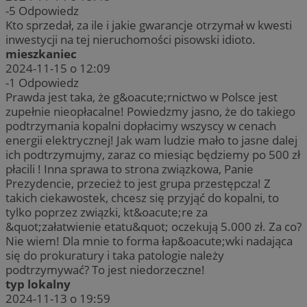
-5
Odpowiedz
Kto sprzedał, za ile i jakie gwarancje otrzymał w kwesti
inwestycji na tej nieruchomości pisowski idioto.
mieszkaniec
2024-11-15 o 12:09
-1
Odpowiedz
Prawda jest taka, że g&oacute;rnictwo w Polsce jest
zupełnie nieopłacalne! Powiedzmy jasno, że do takiego
podtrzymania kopalni dopłacimy wszyscy w cenach
energii elektrycznej! Jak wam ludzie mało to jasne dalej
ich podtrzymujmy, zaraz co miesiąc będziemy po 500 zł
płacili ! Inna sprawa to strona związkowa, Panie
Prezydencie, przecież to jest grupa przestępcza! Z
takich ciekawostek, chcesz się przyjąć do kopalni, to
tylko poprzez związki, kt&oacute;re za
&quot;załatwienie etatu&quot; oczekują 5.000 zł. Za co?
Nie wiem! Dla mnie to forma łap&oacute;wki nadająca
się do prokuratury i taka patologie należy
podtrzymywać? To jest niedorzeczne!
typ lokalny
2024-11-13 o 19:59