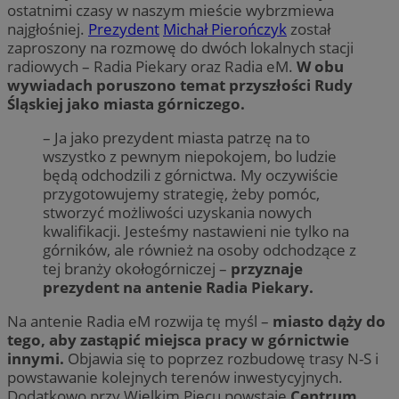
ostatnimi czasy w naszym mieście wybrzmiewa
najgłośniej.
Prezydent
Michał Pierończyk
został
zaproszony na rozmowę do dwóch lokalnych stacji
radiowych – Radia Piekary oraz Radia eM.
W obu
wywiadach poruszono temat przyszłości Rudy
Śląskiej jako miasta górniczego.
– Ja jako prezydent miasta patrzę na to
wszystko z pewnym niepokojem, bo ludzie
będą odchodzili z górnictwa. My oczywiście
przygotowujemy strategię, żeby pomóc,
stworzyć możliwości uzyskania nowych
kwalifikacji. Jesteśmy nastawieni nie tylko na
górników, ale również na osoby odchodzące z
tej branży okołogórniczej –
przyznaje
prezydent na antenie Radia Piekary.
Na antenie Radia eM rozwija tę myśl –
miasto dąży do
tego, aby zastąpić miejsca pracy w górnictwie
innymi.
Objawia się to poprzez rozbudowę trasy N-S i
powstawanie kolejnych terenów inwestycyjnych.
Dodatkowo przy Wielkim Piecu powstaje
Centrum