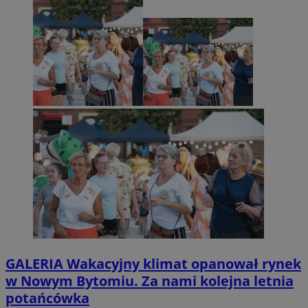
GALERIA
Wakacyjny klimat opanował rynek
w Nowym Bytomiu. Za nami kolejna letnia
potańcówka