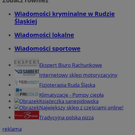
Zobacz również
Wiadomości kryminalne w Rudzie
Śląskiej
Wiadomości lokalne
Wiadomości sportowe
Ekspert Biuro Rachunkowe
Internetowy sklep motoryzacyjny
Fizjoterapia Ruda Śląska
Klimatyzacje - Pompy ciepła
Książeczka sanepidowska
Największy sklep z częściami online!
Tradycyjna polska pizza
reklama