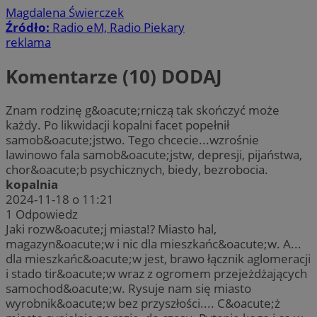
Magdalena Świerczek
Źródło:
Radio eM, Radio Piekary
reklama
Komentarze (10)
DODAJ
Znam rodzinę g&oacute;rniczą tak skończyć może
każdy. Po likwidacji kopalni facet popełnił
samob&oacute;jstwo. Tego chcecie...wzrośnie
lawinowo fala samob&oacute;jstw, depresji, pijaństwa,
chor&oacute;b psychicznych, biedy, bezrobocia.
kopalnia
2024-11-18 o 11:21
1
Odpowiedz
Jaki rozw&oacute;j miasta!? Miasto hal,
magazyn&oacute;w i nic dla mieszkańc&oacute;w. A...
dla mieszkańc&oacute;w jest, brawo łącznik aglomeracji
i stado tir&oacute;w wraz z ogromem przejeżdżających
samochod&oacute;w. Rysuje nam się miasto
wyrobnik&oacute;w bez przyszłości.... C&oacute;ż