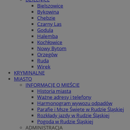
Bielszowice
Bykowina
Chebzie
Czarny Las
Godula
Halemba
Kochłowice
Nowy Bytom
Orzegów
Ruda
Wirek
KRYMINALNE
MIASTO
INFORMACJE O MIEŚCIE
Historia miasta
Ważne adresy i telefony
Harmonogram wywozu odpadów
Parafie i Msze Święte w Rudzie Śląskiej
Rozkłady jazdy w Rudzie Śląskiej
Pogoda w Rudzie Śląskiej
ADMINISTRACJA