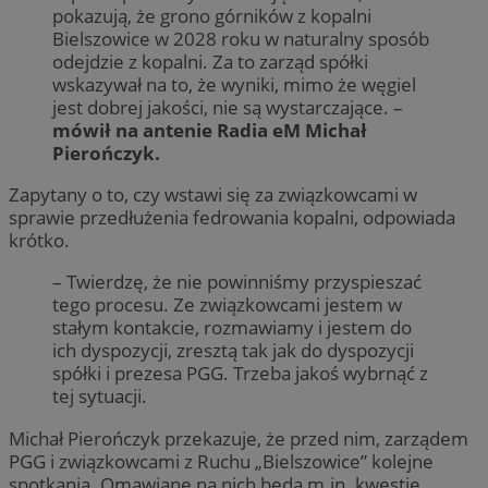
pokazują, że grono górników z kopalni
Bielszowice w 2028 roku w naturalny sposób
odejdzie z kopalni. Za to zarząd spółki
wskazywał na to, że wyniki, mimo że węgiel
jest dobrej jakości, nie są wystarczające. –
mówił na antenie Radia eM Michał
Pierończyk.
Zapytany o to, czy wstawi się za związkowcami w
sprawie przedłużenia fedrowania kopalni, odpowiada
krótko.
– Twierdzę, że nie powinniśmy przyspieszać
tego procesu. Ze związkowcami jestem w
stałym kontakcie, rozmawiamy i jestem do
ich dyspozycji, zresztą tak jak do dyspozycji
spółki i prezesa PGG. Trzeba jakoś wybrnąć z
tej sytuacji.
Michał Pierończyk przekazuje, że przed nim, zarządem
PGG i związkowcami z Ruchu „Bielszowice” kolejne
spotkania. Omawiane na nich będą m.in. kwestie