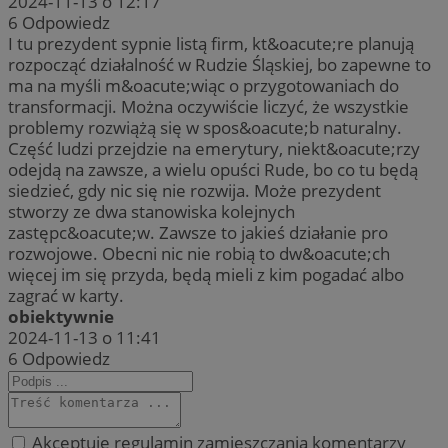
2024-11-13 o 12:17
6
Odpowiedz
I tu prezydent sypnie listą firm, kt&oacute;re planują
rozpocząć działalność w Rudzie Śląskiej, bo zapewne to
ma na myśli m&oacute;wiąc o przygotowaniach do
transformacji. Można oczywiście liczyć, że wszystkie
problemy rozwiążą się w spos&oacute;b naturalny.
Część ludzi przejdzie na emerytury, niekt&oacute;rzy
odejdą na zawsze, a wielu opuści Rude, bo co tu będą
siedzieć, gdy nic się nie rozwija. Może prezydent
stworzy ze dwa stanowiska kolejnych
zastępc&oacute;w. Zawsze to jakieś działanie pro
rozwojowe. Obecni nic nie robią to dw&oacute;ch
więcej im się przyda, będą mieli z kim pogadać albo
zagrać w karty.
obiektywnie
2024-11-13 o 11:41
6
Odpowiedz
Akceptuję regulamin zamieszczania komentarzy