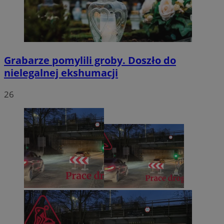
Grabarze pomylili groby. Doszło do
nielegalnej ekshumacji
26