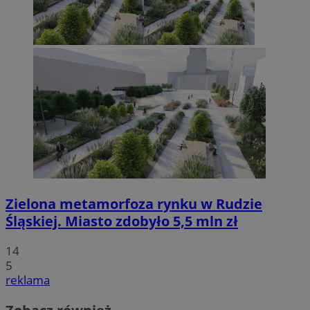
Zielona metamorfoza rynku w Rudzie
Śląskiej. Miasto zdobyło 5,5 mln zł
14
5
reklama