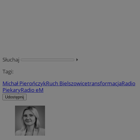
Słuchaj
⏵︎
Tagi:
Michał Pierończyk
Ruch Bielszowice
transformacja
Radio
Piekary
Radio eM
Udostępnij