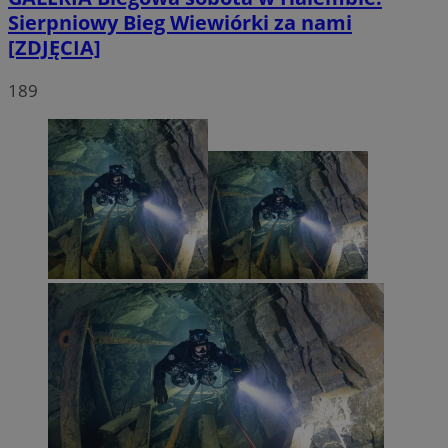
Sierpniowy Bieg Wiewiórki za nami
[ZDJĘCIA]
189