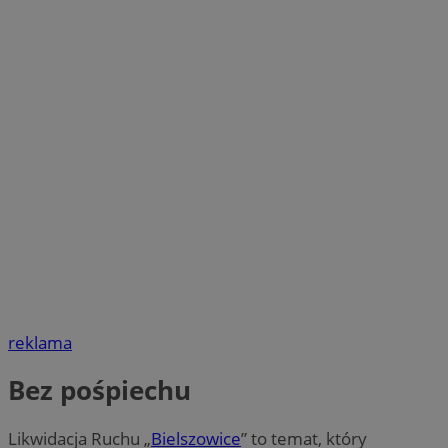
reklama
Bez pośpiechu
Likwidacja Ruchu „
Bielszowice
” to temat, który