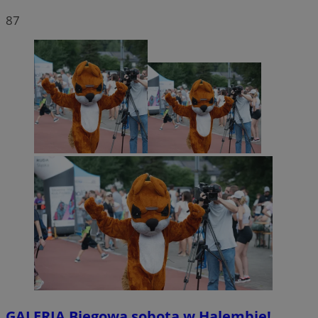
87
GALERIA
Biegowa sobota w Halembie!