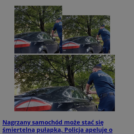
Nagrzany samochód może stać się
śmiertelną pułapką. Policja apeluje o