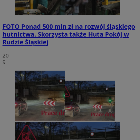
FOTO
Ponad 500 mln zł na rozwój śląskiego
hutnictwa. Skorzysta także Huta Pokój w
Rudzie Śląskiej
20
9