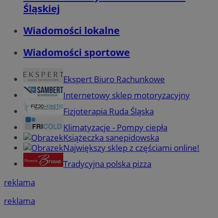
Śląskiej
Wiadomości lokalne
Wiadomości sportowe
Ekspert Biuro Rachunkowe
Internetowy sklep motoryzacyjny
Fizjoterapia Ruda Śląska
Klimatyzacje - Pompy ciepła
Książeczka sanepidowska
Największy sklep z częściami online!
Tradycyjna polska pizza
reklama
reklama