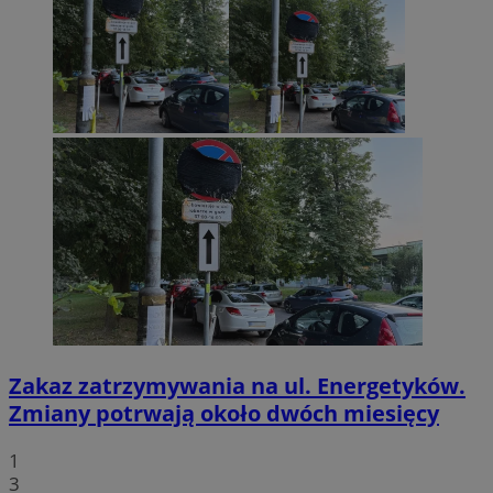
Zakaz zatrzymywania na ul. Energetyków.
Zmiany potrwają około dwóch miesięcy
1
3