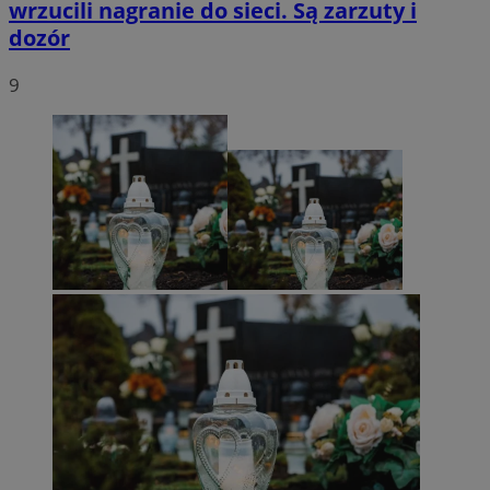
wrzucili nagranie do sieci. Są zarzuty i
dozór
9