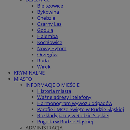
Bielszowice
Bykowina
Chebzie
Czarny Las
Godula
Halemba
Kochłowice
Nowy Bytom
Orzegów
Ruda
Wirek
KRYMINALNE
MIASTO
INFORMACJE O MIEŚCIE
Historia miasta
Ważne adresy i telefony
Harmonogram wywozu odpadów
Parafie i Msze Święte w Rudzie Śląskiej
Rozkłady jazdy w Rudzie Śląskiej
Pogoda w Rudzie Śląskiej
ADMINISTRACJA