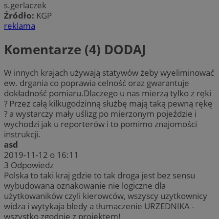
s.gerlaczek
Źródło:
KGP
reklama
Komentarze (4)
DODAJ
W innych krajach używają statywów żeby wyeliminować
ew. drgania co poprawia celność oraz gwarantuje
dokładność pomiaru.Dlaczego u nas mierzą tylko z ręki
? Przez całą kilkugodzinną służbę mają taką pewną rękę
? a wystarczy mały uślizg po mierzonym pojeździe i
wychodzi jak u reporterów i to pomimo znajomości
instrukcji.
asd
2019-11-12 o 16:11
3
Odpowiedz
Polska to taki kraj gdzie to tak droga jest bez sensu
wybudowana oznakowanie nie logiczne dla
użytkowaników czyli kierowców, wszyscy uzytkownicy
widza i wytykaja bledy a tłumaczenie URZEDNIKA -
wszystko zgodnie z projektem!