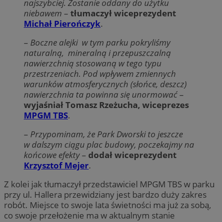
najszybciej. Zostanie oddany do użytku
niebawem
–
tłumaczył wiceprezydent
Michał Pierończyk
.
–
Boczne alejki w tym parku pokryliśmy
naturalną, mineralną i przepuszczalną
nawierzchnią stosowaną w tego typu
przestrzeniach. Pod wpływem zmiennych
warunków atmosferycznych (słońce, deszcz)
nawierzchnia ta powinna się unormować
–
wyjaśniał Tomasz Rzeżucha, wiceprezes
MPGM TBS
.
–
Przypominam, że Park Dworski to jeszcze
w dalszym ciągu plac budowy, poczekajmy na
końcowe efekty
–
dodał wiceprezydent
Krzysztof Mejer
.
Z kolei jak tłumaczył przedstawiciel MPGM TBS w parku
przy ul. Hallera przewidziany jest bardzo duży zakres
robót. Miejsce to swoje lata świetności ma już za sobą,
co swoje przełożenie ma w aktualnym stanie