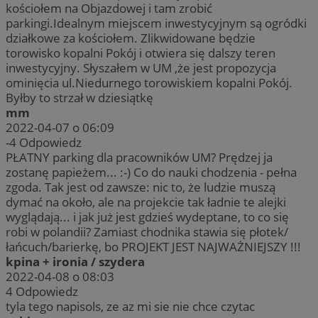
kościołem na Objazdowej i tam zrobić
parkingi.Idealnym miejscem inwestycyjnym są ogródki
działkowe za kościołem. Zlikwidowane będzie
torowisko kopalni Pokój i otwiera się dalszy teren
inwestycyjny. Słyszałem w UM ,że jest propozycja
ominięcia ul.Niedurnego torowiskiem kopalni Pokój.
Byłby to strzał w dziesiątkę
mm
2022-04-07 o 06:09
-4
Odpowiedz
PŁATNY parking dla pracowników UM? Prędzej ja
zostanę papieżem... :-) Co do nauki chodzenia - pełna
zgoda. Tak jest od zawsze: nic to, że ludzie muszą
dymać na około, ale na projekcie tak ładnie te alejki
wyglądają... i jak już jest gdzieś wydeptane, to co się
robi w polandii? Zamiast chodnika stawia się płotek/
łańcuch/barierkę, bo PROJEKT JEST NAJWAŻNIEJSZY !!!
kpina + ironia / szydera
2022-04-08 o 08:03
4
Odpowiedz
tyla tego napisols, ze az mi sie nie chce czytac