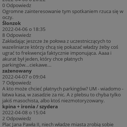
0
Odpowiedz
Ogromne zainteresowanie tym spotkaniem rzuca się w
oczy.
Ślonzok
2022-04-06 o 18:35
8
Odpowiedz
Zakładając jeszcze że połowa z uczestniczących to
wazeliniarze którzy chcą się pokazać władzy żeby coś
ugrać to frekwencja faktycznie imponująca. Aaaa i
akurat był jeden, który chce płatnych
parkingów...ciekawe...
zażenowany
2022-04-07 o 09:04
7
Odpowiedz
A kto może chcieć płatnych parkingów? UM - wiadomo -
łatwa kasa, w zasadzie za nic. A z plebsu to chyba tylko
jakiś masochista, albo ktoś niezmotoryzowany.
kpina + ironia / szydera
2022-04-08 o 15:04
2
Odpowiedz
Plac Jana Pawła II, niech władze miasta zrobią sobie