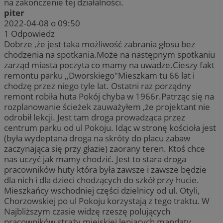
na zakończenie tej działalności.
piter
2022-04-08 o 09:50
1
Odpowiedz
Dobrze ,że jest taka możliwość zabrania głosu bez
chodzenia na spotkania.Może na następnym spotkaniu
zarząd miasta poczyta co mamy na uwadze.Cieszy fakt
remontu parku ,,Dworskiego"Mieszkam tu 66 lat i
chodzę przez niego tyle lat. Ostatni raz porządny
remont robiła huta Pokój chyba w 1966r.Patrząc się na
rozplanowanie ścieżek zauważyłem ,że projektant nie
odrobił lekcji. Jest tam droga prowadząca przez
centrum parku od ul Pokoju. Idąc w stronę kościoła jest
(była wydeptana droga na skróty do placu zabaw
zaczynająca się przy głazie) zaorany teren. Ktoś chce
nas uczyć jak mamy chodzić. Jest to stara droga
pracowników huty która była zawsze i zawsze będzie
dla nich i dla dzieci chodzących do szkół przy hucie.
Mieszkańcy wschodniej części dzielnicy od ul. Otyli,
Chorzowskiej po ul Pokoju korzystają z tego traktu. W
Najbliższym czasie widzę rzeszę polujących
pracowników straży miejskiej lepiących mandaty