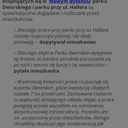
znajdujących się w
Nowym Bytomiu
: parku
Dworskiego i parku przy ul. Hallera
są
systematyczne doglądane i rozliczane przez
mieszkańców.
–
Dlaczego prace przy parku przy ul. Hallera
zostały rozpoczęte później i do kiedy
potrwają
–
dopytywał mieszkaniec
.
–
Dlaczego alejki w Parku Dworskim wysypane
są śrutem, to bardzo utrudnia poruszanie się
po nich i mocno się kurzy z tej nawierzchni
–
pytała mieszkanka
.
–
W pierwszej kolejności prace rozpoczęły się
w parku Dworskim, gdzie inwestycją objętych
zostało 7 ha przestrzeni. Zachowana zostanie
tu większość istniejącego układu alejek, a prace
polegają przede wszystkim na odnowieniu
dotychczasowej infrastruktury. Ponadto jest
on uczęszczany przez mieszkańców, dlatego
chcieliśmy skończyć jego modernizację jak