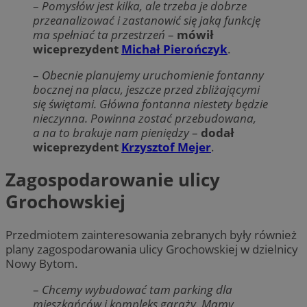
–
Pomysłów jest kilka, ale trzeba je dobrze
przeanalizować i zastanowić się jaką funkcję
ma spełniać ta przestrzeń
–
mówił
wiceprezydent
Michał Pierończyk
.
–
Obecnie planujemy uruchomienie fontanny
bocznej na placu, jeszcze przed zbliżającymi
się świętami. Główna fontanna niestety będzie
nieczynna. Powinna zostać przebudowana,
a na to brakuje nam pieniędzy
–
dodał
wiceprezydent
Krzysztof Mejer
.
Zagospodarowanie ulicy
Grochowskiej
Przedmiotem zainteresowania zebranych były również
plany zagospodarowania ulicy Grochowskiej w dzielnicy
Nowy Bytom.
–
Chcemy wybudować tam parking dla
mieszkańców i kompleks garaży. Mamy