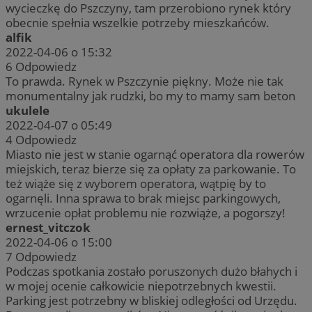
wycieczkę do Pszczyny, tam przerobiono rynek który
obecnie spełnia wszelkie potrzeby mieszkańców.
alfik
2022-04-06 o 15:32
6
Odpowiedz
To prawda. Rynek w Pszczynie piękny. Może nie tak
monumentalny jak rudzki, bo my to mamy sam beton
ukulele
2022-04-07 o 05:49
4
Odpowiedz
Miasto nie jest w stanie ogarnąć operatora dla rowerów
miejskich, teraz bierze się za opłaty za parkowanie. To
też wiąże się z wyborem operatora, wątpię by to
ogarnęli. Inna sprawa to brak miejsc parkingowych,
wrzucenie opłat problemu nie rozwiąże, a pogorszy!
ernest_vitczok
2022-04-06 o 15:00
7
Odpowiedz
Podczas spotkania zostało poruszonych dużo błahych i
w mojej ocenie całkowicie niepotrzebnych kwestii.
Parking jest potrzebny w bliskiej odległości od Urzędu.