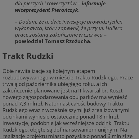
dla pieszych i rowerzystów
–
informuje
wiceprezydent Pierończyk
.
–
Dodam, że te dwie inwestycje prowadzi jeden
wykonawca, który zapewnił, że przy ul. Hallera
prace zostaną zakończone w czerwcu
–
powiedział Tomasz Rzeżucha
.
Trakt Rudzki
Obie rewitalizacje są kolejnym etapem
rozbudowywanego w mieście Traktu Rudzkiego. Prace
trwają od października ubiegłego roku, a ich
zakończenie planowane jest na II kwartał br. Koszt
nowego zagospodarowania obu parków ma wynieść
ponad 7,3 mln zł. Natomiast całość budowy Traktu
Rudzkiego wraz z wcześniejszymi już zrealizowanymi
odcinkami wyniesie ostatecznie ponad 18 mln zł.
Inwestycje, podobnie jak wcześniejsze odcinki Traktu
Rudzkiego, objęte są dofinansowaniem unijnym. Na
realizację projektu miasto pozyskało ponad 6 mln zł ze