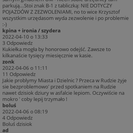
parkują...Stoi znak B-1 z tabliczką: NIE DOTYCZY
POJAZDÓW Z ZEZWOLENIAMI, no to wice Krzysztof
wszystkim urzędasom wyda zezwolenie i po problemie
:-)
kpina + ironia / szydera
2022-04-10 o 13:33
3
Odpowiedz
Kukiełka mogła by honorowo odejść. Zawsze to
kilkanaście tysięcy miesięcznie w kasie.
zonk
2022-04-06 o 11:11
11
Odpowiedz
Jakie problymy Miasta i Dzielnic ? Przeca w Rudzie żyje
sie bezproblemowo' przed spotkaniem na Rudzie
nawet dzisiok dziury w asfalcie lepiom. Oczywiście na
mokro ' coby lepij trzymało !
boluś
2022-04-06 o 08:19
4
Odpowiedz
Boluś dzisiok
ad