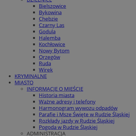
Bielszowice
Bykowina
Chebzie
Czarny Las
Godula
Halemba
Kochłowice
Nowy Bytom
Orzegów
Ruda
Wirek
KRYMINALNE
MIASTO
INFORMACJE O MIEŚCIE
Historia miasta
Ważne adresy i telefony
Harmonogram wywozu odpadów
Parafie i Msze Święte w Rudzie Śląskiej
Rozkłady jazdy w Rudzie Śląskiej
Pogoda w Rudzie Śląskiej
ADMINISTRACJA