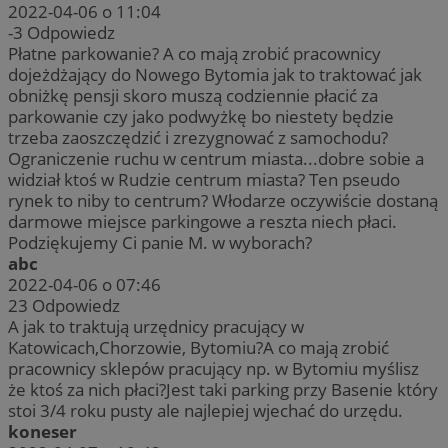
2022-04-06 o 11:04
-3
Odpowiedz
Płatne parkowanie? A co mają zrobić pracownicy
dojeżdżający do Nowego Bytomia jak to traktować jak
obniżkę pensji skoro muszą codziennie płacić za
parkowanie czy jako podwyżkę bo niestety będzie
trzeba zaoszczędzić i zrezygnować z samochodu?
Ograniczenie ruchu w centrum miasta...dobre sobie a
widział ktoś w Rudzie centrum miasta? Ten pseudo
rynek to niby to centrum? Włodarze oczywiście dostaną
darmowe miejsce parkingowe a reszta niech płaci.
Podziękujemy Ci panie M. w wyborach?
abc
2022-04-06 o 07:46
23
Odpowiedz
A jak to traktują urzędnicy pracujący w
Katowicach,Chorzowie, Bytomiu?A co mają zrobić
pracownicy sklepów pracujący np. w Bytomiu myślisz
że ktoś za nich płaci?Jest taki parking przy Basenie który
stoi 3/4 roku pusty ale najlepiej wjechać do urzędu.
koneser