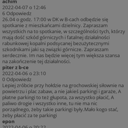
achim
2022-04-07 o 12:46
6
Odpowiedz
26.04 o godz. 17:00 w DK w B-cach odbędzie się
spotkanie z mieszkańcami dzielnicy. Zapraszam
wszystkich na to spotkanie, w szczególności tych, którzy
mają dość szkód górniczych i fatalnej działalności
rabunkowej kopalni podsycanej bezużytecznymi
szkodnikami jaki są związki górnicze. Zapraszam
serdecznie. Im nas będzie więcej tym większa szansa
na zakończenie tej działalności.
piter z b-ce
2022-04-06 o 23:10
0
Odpowiedz
Lepiej zróbcie przy hołdzie na grochowskiej siłownie na
powietrzu i plac zabaw, a nie jakieś parkingi i garaże, A
płatne parkingi to też głupota, za wszystko płacić, A
paliwo drogie i wszystko inne, tu nie ma nic
porządnego, żeby takie parkingi były.Mało kogo stać,
żeby płacić za te parkingi
epon
2022-04-06 o 20:22