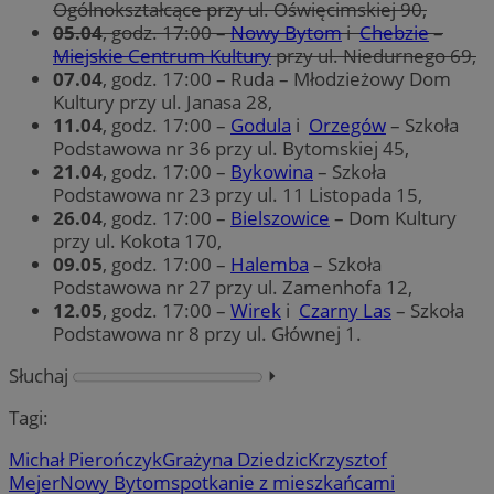
Ogólnokształcące przy ul. Oświęcimskiej 90,
05.04
, godz. 17:00 –
Nowy Bytom
i
Chebzie
–
Miejskie Centrum Kultury
przy ul. Niedurnego 69,
07.04
, godz. 17:00 – Ruda – Młodzieżowy Dom
Kultury przy ul. Janasa 28,
11.04
, godz. 17:00 –
Godula
i
Orzegów
– Szkoła
Podstawowa nr 36 przy ul. Bytomskiej 45,
21.04
, godz. 17:00 –
Bykowina
– Szkoła
Podstawowa nr 23 przy ul. 11 Listopada 15,
26.04
, godz. 17:00 –
Bielszowice
– Dom Kultury
przy ul. Kokota 170,
09.05
, godz. 17:00 –
Halemba
– Szkoła
Podstawowa nr 27 przy ul. Zamenhofa 12,
12.05
, godz. 17:00 –
Wirek
i
Czarny Las
– Szkoła
Podstawowa nr 8 przy ul. Głównej 1.
Słuchaj
⏵︎
Tagi:
Michał Pierończyk
Grażyna Dziedzic
Krzysztof
Mejer
Nowy Bytom
spotkanie z mieszkańcami