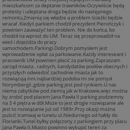
mieszkańcom za deptanie trawników.Oczywiście będą
protesty i udeptana droga będzie do następnego
remontu,Zmienią się władze a problem ścieżki będzie
wracał .Kiedyś parkiem chodził prezydent Pierończyk i
powinien zauważyć ten problem. Nie do końca, bo
chodził na wprost do UM. Teraz się przeprowadził na
wieś i dojeżdża do pracy
samochodem.Parkingi.Dobrym pomysłem jest
wprowadzenie opłat za parkowanie.Każdy intereseant i
pracownik UM powinien płacić za parking.Zapraszam
zarząd miasta , radnych, kandydatów posłów obecnych i
przyszłych odwiedzić zachodnie miasta jak to
rozwiązują inni.najbardziej podoba mi sie pomysł
Norymbergii ,gdzie parking jest pod rynkiem.U nas
niema zabytków pod ziemią jak w Krakowie,więc można
by zrobić pod placem Jana Pawła II parking podziemny
na 3 4 piętra w dół.Może to jest drogie rozwiązanie ale
jest to rozwiązanie już od 1989r.Przy okazji można
puścić tramwaj w tunelu ul.Niedurnego od hałdy do
Florianki.Tunel byłby połączony z parkingiem przy placu
Jana Pawła II.Miasto powinno wykupić teren za