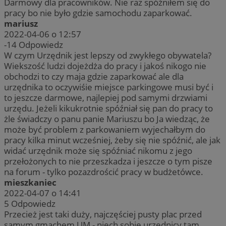
Darmowy dla pracowników. Nie raz spóźniłem się do
pracy bo nie było gdzie samochodu zaparkować.
mariusz
2022-04-06 o 12:57
-14
Odpowiedz
W czym Urzędnik jest lepszy od zwykłego obywatela?
Wiekszość ludzi dojeżdża do pracy i jakoś nikogo nie
obchodzi to czy maja gdzie zaparkować ale dla
urzędnika to oczywiśie miejsce parkingowe musi być i
to jeszcze darmowe, najlepiej pod samymi drzwiami
urzędu. Jeżeli kikukrotnie spóźniał się pan do pracy to
żle świadczy o panu panie Mariuszu bo Ja wiedząc, że
może być problem z parkowaniem wyjechałbym do
pracy kilka minut wcześniej, żeby się nie spóźnić, ale jak
widać urzędnik może się spóźniać nikomu z jego
przełożonych to nie przeszkadza i jeszcze o tym pisze
na forum - tylko pozazdrościć pracy w budżetówce.
mieszkaniec
2022-04-07 o 14:41
5
Odpowiedz
Przecież jest taki duży, najczęściej pusty plac przed
samym gmachem UM - niech sobie urzędnicy tam