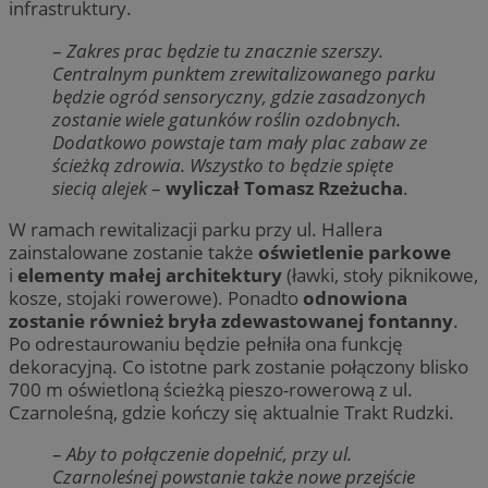
infrastruktury.
–
Zakres prac będzie tu znacznie szerszy.
Centralnym punktem zrewitalizowanego parku
będzie ogród sensoryczny, gdzie zasadzonych
zostanie wiele gatunków roślin ozdobnych.
Dodatkowo powstaje tam mały plac zabaw ze
ścieżką zdrowia. Wszystko to będzie spięte
siecią alejek
–
wyliczał Tomasz Rzeżucha
.
W ramach rewitalizacji parku przy ul. Hallera
zainstalowane zostanie także
oświetlenie parkowe
i
elementy małej architektury
(ławki, stoły piknikowe,
kosze, stojaki rowerowe). Ponadto
odnowiona
zostanie również bryła zdewastowanej fontanny
.
Po odrestaurowaniu będzie pełniła ona funkcję
dekoracyjną. Co istotne park zostanie połączony blisko
700 m oświetloną ścieżką pieszo-rowerową z ul.
Czarnoleśną, gdzie kończy się aktualnie Trakt Rudzki.
–
Aby to połączenie dopełnić, przy ul.
Czarnoleśnej powstanie także nowe przejście