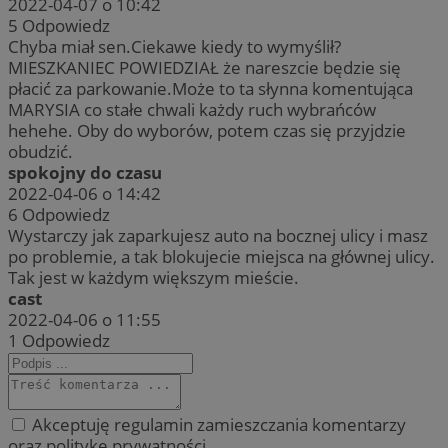
2022-04-07 o 10:42
5
Odpowiedz
Chyba miał sen.Ciekawe kiedy to wymyślił?
MIESZKANIEC POWIEDZIAŁ że nareszcie będzie się
płacić za parkowanie.Może to ta słynna komentująca
MARYSIA co stałe chwali każdy ruch wybrańców
hehehe. Oby do wyborów, potem czas się przyjdzie
obudzić.
spokojny do czasu
2022-04-06 o 14:42
6
Odpowiedz
Wystarczy jak zaparkujesz auto na bocznej ulicy i masz
po problemie, a tak blokujecie miejsca na głównej ulicy.
Tak jest w każdym większym mieście.
cast
2022-04-06 o 11:55
1
Odpowiedz
Akceptuję regulamin zamieszczania komentarzy
oraz politykę prywatności.