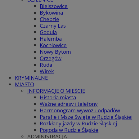
Bielszowice
Bykowina
Chebzie
Czarny Las
Godula
Halemba
Kochłowice
Nowy Bytom
Orzegów
Ruda
Wirek
KRYMINALNE
MIASTO
INFORMACJE O MIEŚCIE
Historia miasta
Ważne adresy i telefony
Harmonogram wywozu odpadów
Parafie i Msze Święte w Rudzie Śląskiej
Rozkłady jazdy w Rudzie Śląskiej
Pogoda w Rudzie Śląskiej
ADMINISTRACJA