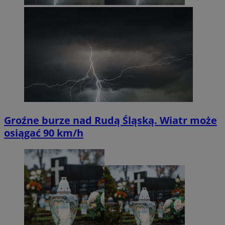
Groźne burze nad Rudą Śląską. Wiatr może
osiągać 90 km/h