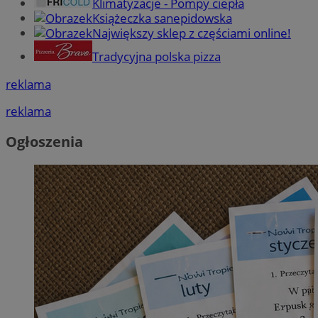
Klimatyzacje - Pompy ciepła
Książeczka sanepidowska
Największy sklep z częściami online!
Tradycyjna polska pizza
reklama
reklama
Ogłoszenia