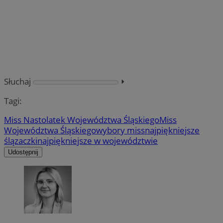
Słuchaj
⏵︎
Tagi:
Miss Nastolatek Województwa Śląskiego
Miss
Województwa Śląskiego
wybory miss
najpiękniejsze
ślązaczki
najpiękniejsze w województwie
Udostępnij