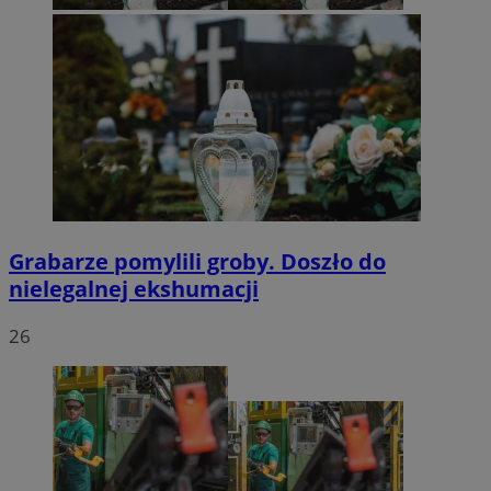
Grabarze pomylili groby. Doszło do
nielegalnej ekshumacji
26