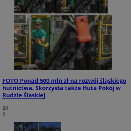
FOTO
Ponad 500 mln zł na rozwój śląskiego
hutnictwa. Skorzysta także Huta Pokój w
Rudzie Śląskiej
20
9