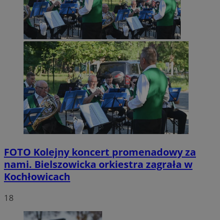
FOTO
Kolejny koncert promenadowy za
nami. Bielszowicka orkiestra zagrała w
Kochłowicach
18