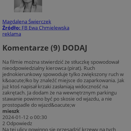
Magdalena Świerczek
Źródło:
FB Ewa Chmielewska
reklama
Komentarze (9)
DODAJ
Na filmie można stwierdzić że stłuczkę spowodował
nieodpowiedzialny kierowca (pirat). Ruch
jednokierunkowy spowoduje tylko zwiększony ruch w
k&oacute;łko by znaleźć miejsce do zaparkowania. Jak
już ktoś napisał krzaki zasłaniają widoczność na
zakrętach. Ja dodam że na wewnętrznym parkingu
stawanie powinno być po skosie od wjazdu, a nie
prostopadle do wjazd&oacute;w
mieszk
2024-01-12 o 00:30
2
Odpowiedz
Na tej ulicy powinno się przesadzić krzewy na tych