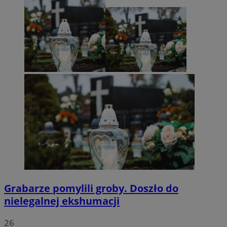
Grabarze pomylili groby. Doszło do
nielegalnej ekshumacji
26