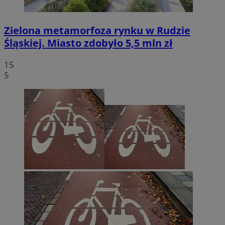
Zielona metamorfoza rynku w Rudzie
Śląskiej. Miasto zdobyło 5,5 mln zł
15
5