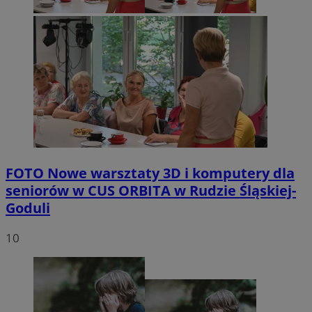
FOTO
Nowe warsztaty 3D i komputery dla
seniorów w CUS ORBITA w Rudzie Śląskiej-
Goduli
10