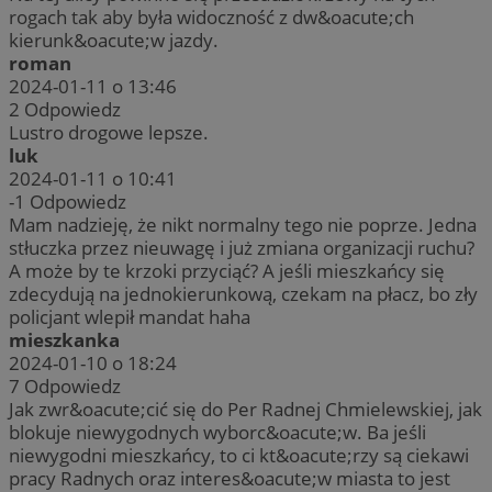
rogach tak aby była widoczność z dw&oacute;ch
kierunk&oacute;w jazdy.
roman
2024-01-11 o 13:46
2
Odpowiedz
Lustro drogowe lepsze.
luk
2024-01-11 o 10:41
-1
Odpowiedz
Mam nadzieję, że nikt normalny tego nie poprze. Jedna
stłuczka przez nieuwagę i już zmiana organizacji ruchu?
A może by te krzoki przyciąć? A jeśli mieszkańcy się
zdecydują na jednokierunkową, czekam na płacz, bo zły
policjant wlepił mandat haha
mieszkanka
2024-01-10 o 18:24
7
Odpowiedz
Jak zwr&oacute;cić się do Per Radnej Chmielewskiej, jak
blokuje niewygodnych wyborc&oacute;w. Ba jeśli
niewygodni mieszkańcy, to ci kt&oacute;rzy są ciekawi
pracy Radnych oraz interes&oacute;w miasta to jest