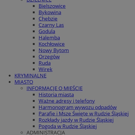
Bielszowice
Bykowina
Chebzie
Czarny Las
Godula
Halemba
Kochłowice
Nowy Bytom
Orzegów
Ruda
Wirek
KRYMINALNE
MIASTO
INFORMACJE O MIEŚCIE
Historia miasta
Ważne adresy i telefony
Harmonogram wywozu odpadów
Parafie i Msze Święte w Rudzie Śląskiej
Rozkłady jazdy w Rudzie Śląskiej
Pogoda w Rudzie Śląskiej
ADMINISTRACJA