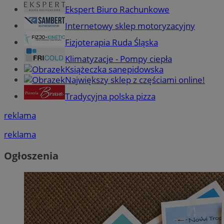
Ekspert Biuro Rachunkowe
Internetowy sklep motoryzacyjny
Fizjoterapia Ruda Śląska
Klimatyzacje - Pompy ciepła
Książeczka sanepidowska
Największy sklep z częściami online!
Tradycyjna polska pizza
reklama
reklama
Ogłoszenia