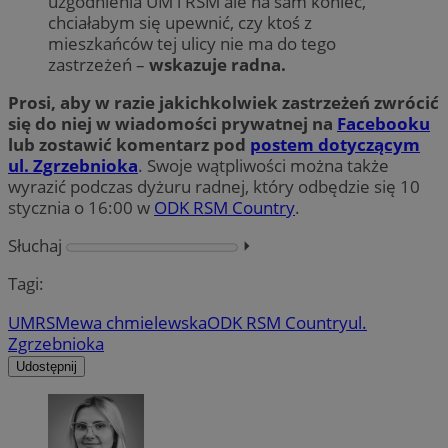
uzgodnienia UM i RSM ale na sam koniec,
chciałabym się upewnić, czy ktoś z
mieszkańców tej ulicy nie ma do tego
zastrzeżeń –
wskazuje radna.
Prosi, aby w razie jakichkolwiek zastrzeżeń zwrócić
się do niej w wiadomości prywatnej na
Facebooku
lub zostawić komentarz pod
postem dotyczącym
ul. Zgrzebnioka
. Swoje wątpliwości można także
wyrazić podczas dyżuru radnej, który odbędzie się 10
stycznia o 16:00 w
ODK RSM Country
.
Słuchaj
⏵︎
Tagi:
UM
RSM
ewa chmielewska
ODK RSM Country
ul.
Zgrzebnioka
Udostępnij