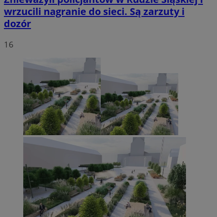
wrzucili nagranie do sieci. Są zarzuty i
dozór
16