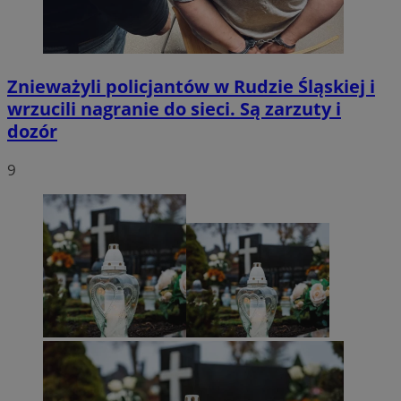
Znieważyli policjantów w Rudzie Śląskiej i
wrzucili nagranie do sieci. Są zarzuty i
dozór
9