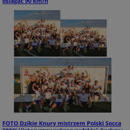
osiągać 90 km/h
FOTO
Dzikie Knury mistrzem Polski Socca