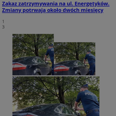
Zakaz zatrzymywania na ul. Energetyków.
Zmiany potrwają około dwóch miesięcy
1
3