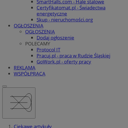
SmartHalls.com - Hale stalowe
Certyfikatomat.pl - Świadectwa
energetyczne
Skup - nieruchomości.org
OGŁOSZENIA
OGŁOSZENIA
Dodaj ogłoszenie
POLECAMY
Protocol IT
Pracuj.pl - praca w Rudzie Śląskiej
GoWork.pl - oferty pracy
REKLAMA
WSPÓŁPRACA
Ciekawe artykuły