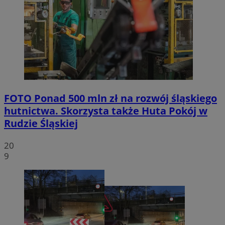
FOTO
Ponad 500 mln zł na rozwój śląskiego
hutnictwa. Skorzysta także Huta Pokój w
Rudzie Śląskiej
20
9