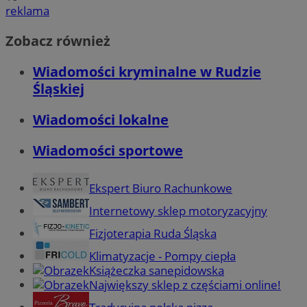
reklama
Zobacz również
Wiadomości kryminalne w Rudzie
Śląskiej
Wiadomości lokalne
Wiadomości sportowe
Ekspert Biuro Rachunkowe
Internetowy sklep motoryzacyjny
Fizjoterapia Ruda Śląska
Klimatyzacje - Pompy ciepła
Książeczka sanepidowska
Największy sklep z częściami online!