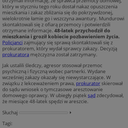
otrzymali informację, że sprawca przemocy domowej,
który w styczniu tego roku dostał nakaz opuszczenia
mieszkania i zakaz zbliżania się do pokrzywdzonej,
wielokrotnie łamie go i wszczyna awantury. Mundurowi
skontaktowali się z ofiarą przemocy i potwierdzili
otrzymane informacje.
48-latek przychodził do
mieszkania i groził kobiecie pozbawieniem życia.
Policjanci
zajmujący się sprawą skontaktowali się z
prokuratorem, który wydał sprawcy zakazy. Decyzją
prokuratora
mężczyzna został zatrzymany.
Jak ustalili śledczy, agresor stosował przemoc
psychiczną i fizyczną wobec partnerki. Wydane
wcześniej zakazy okazały się niewystarczające. W
związku z lekceważeniem prawa,
prokurator
skierował
do sądu wniosek o tymczasowe aresztowanie
domowego oprawcy. W ubiegły piątek
sąd
zdecydował,
że miesiące 48-latek spędzi w areszcie.
Słuchaj
⏵︎
Tagi: