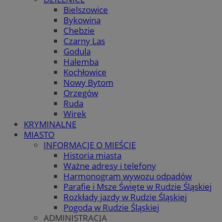
Bielszowice
Bykowina
Chebzie
Czarny Las
Godula
Halemba
Kochłowice
Nowy Bytom
Orzegów
Ruda
Wirek
KRYMINALNE
MIASTO
INFORMACJE O MIEŚCIE
Historia miasta
Ważne adresy i telefony
Harmonogram wywozu odpadów
Parafie i Msze Święte w Rudzie Śląskiej
Rozkłady jazdy w Rudzie Śląskiej
Pogoda w Rudzie Śląskiej
ADMINISTRACJA