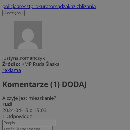
policja
areszt
prokurator
sąd
zakaz zbliżania
Udostępnij
justyna.romanczyk
Źródło:
KMP Ruda Śląska
reklama
Komentarze (1)
DODAJ
A czyje jest mieszkanie?
rudi
2024-04-15 o 15:03
1
Odpowiedz