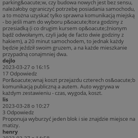
parking&oacute;w, czy budowa nowych jest bez sensu,
należałoby ograniczyć potrzebę posiadania samochodu,
a to można uzyskać tylko sprawna komunikacją miejską
- bo jeśli mam do wyboru p&oacute;łtora godziny z
przesiadką (i co drugim kursem op&oacute;źnionym
bądź odwołanym, czyli jadę de facto dwie godziny z
hakiem), a 20 minut samochodem, to jednak każdy
będzie jeździł swoim gruzem, a na każde mieszkanie
przypadną conajmniej dwa.
dejlo
2023-03-27 o 16:15
17
Odpowiedz
Por&oacute;wnaj koszt przejazdu czterech os&oacute;b
komunikacją publiczną a autem. Auto wygrywa w
każdym zestawieniu - czas, wygoda, koszt.
lis
2023-03-28 o 10:27
3
Odpowiedz
Proponuja wyburzyć jeden blok i sie znajdzie miejsce na
matizy.
henry