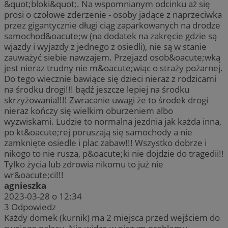
&quot;bloki&quot;. Na wspomnianym odcinku aż się
prosi o czołowe zderzenie - osoby jadące z naprzeciwka
przez gigantycznie długi ciąg zaparkowanych na drodze
samochod&oacute;w (na dodatek na zakręcie gdzie są
wjazdy i wyjazdy z jednego z osiedli), nie są w stanie
zauważyć siebie nawzajem. Przejazd osob&oacute;wką
jest nieraz trudny nie m&oacute;wiąc o straży pożarnej.
Do tego wiecznie bawiące się dzieci nieraz z rodzicami
na środku drogi!!! bądź jeszcze lepiej na środku
skrzyżowania!!!! Zwracanie uwagi że to środek drogi
nieraz kończy się wielkim oburzeniem albo
wyzwiskami. Ludzie to normalna jezdnia jak każda inna,
po kt&oacute;rej poruszają się samochody a nie
zamknięte osiedle i plac zabaw!!! Wszystko dobrze i
nikogo to nie rusza, p&oacute;ki nie dojdzie do tragedii!!
Tylko życia lub zdrowia nikomu to już nie
wr&oacute;ci!!!
agnieszka
2023-03-28 o 12:34
3
Odpowiedz
Każdy domek (kurnik) ma 2 miejsca przed wejściem do