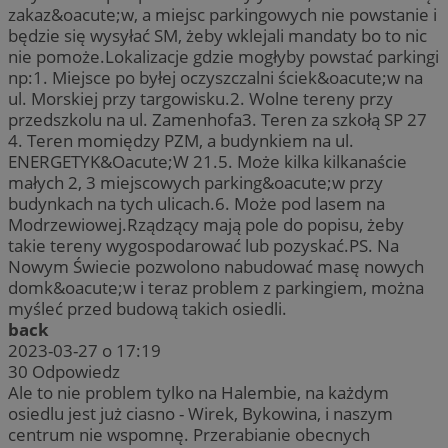
zakaz&oacute;w, a miejsc parkingowych nie powstanie i
będzie się wysyłać SM, żeby wklejali mandaty bo to nic
nie pomoże.Lokalizacje gdzie mogłyby powstać parkingi
np:1. Miejsce po byłej oczyszczalni ściek&oacute;w na
ul. Morskiej przy targowisku.2. Wolne tereny przy
przedszkolu na ul. Zamenhofa3. Teren za szkołą SP 27
4. Teren momiędzy PZM, a budynkiem na ul.
ENERGETYK&Oacute;W 21.5. Może kilka kilkanaście
małych 2, 3 miejscowych parking&oacute;w przy
budynkach na tych ulicach.6. Może pod lasem na
Modrzewiowej.Rządzący mają pole do popisu, żeby
takie tereny wygospodarować lub pozyskać.PS. Na
Nowym Świecie pozwolono nabudować masę nowych
domk&oacute;w i teraz problem z parkingiem, można
myśleć przed budową takich osiedli.
back
2023-03-27 o 17:19
30
Odpowiedz
Ale to nie problem tylko na Halembie, na każdym
osiedlu jest już ciasno - Wirek, Bykowina, i naszym
centrum nie wspomnę. Przerabianie obecnych