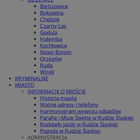
Bielszowice
Bykowina
Chebzie
Czarny Las
Godula
Halemba
Kochłowice
Nowy Bytom
Orzegów
Ruda
Wirek
KRYMINALNE
MIASTO
INFORMACJE O MIEŚCIE
Historia miasta
Ważne adresy i telefony
Harmonogram wywozu odpadów
Parafie i Msze Święte w Rudzie Śląskiej
Rozkłady jazdy w Rudzie Śląskiej
Pogoda w Rudzie Śląskiej
ADMINISTRACJA