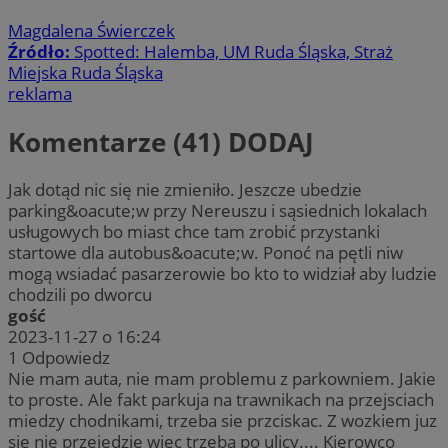
Magdalena Świerczek
Źródło:
Spotted: Halemba, UM Ruda Śląska, Straż
Miejska Ruda Śląska
reklama
Komentarze (41)
DODAJ
Jak dotąd nic się nie zmieniło. Jeszcze ubedzie
parking&oacute;w przy Nereuszu i sąsiednich lokalach
usługowych bo miast chce tam zrobić przystanki
startowe dla autobus&oacute;w. Ponoć na pętli niw
mogą wsiadać pasarzerowie bo kto to widział aby ludzie
chodzili po dworcu
gość
2023-11-27 o 16:24
1
Odpowiedz
Nie mam auta, nie mam problemu z parkowniem. Jakie
to proste. Ale fakt parkuja na trawnikach na przejsciach
miedzy chodnikami, trzeba sie przciskac. Z wozkiem juz
sie nie przejedzie wiec trzeba po ulicy.... Kierowco