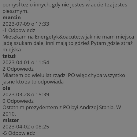
pomysl tez o innych, gdy nie jestes w aucie tez jestes
pieszmym.
marcin
2023-07-09 o 17:33
-1
Odpowiedz
Mieszkam na Energetyk&oacute;w jak nie mam miejsca
jadę szukam dalej inni mają to gdzieś Pytam gdzie straż
miejska
tatuś
2023-04-01 o 11:54
2
Odpowiedz
Miastem od wielu lat rządzi PO więc chyba wszystko
jasne kto za to odpowiada
ola
2023-03-28 o 15:39
0
Odpowiedz
Ostatnim prezydentem z PO był Andrzej Stania. W
2010.
mister
2023-04-02 o 08:25
-5
Odpowiedz