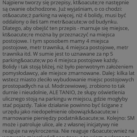
Najpierw tworzy się przepisy, kt&oacute;re następnie
są cwanie obchodzone. Już wyjaśniam, o co chodzi:
ot&oacute;ż parking na więcej, niż 4 bolidy, musi być
oddalony o ileś tam metr&oacute;w od budynku.
Dlatego, aby obejść ten przepis - marnuje się miejsce,
kt&oacute;re można by przeznaczyć na miejsca
postojowe. I tym sposobem mamy 4 miejsca
postojowe, metr trawnika, 4 miejsca postojowe, metr
trawnika itd. W sumie jest to uznawane za np 5
parking&oacute;w po 4 miejsca postojowe każdy.
Bolidy i tak stoją bliżej, niż było pierwotnym założeniem
pomysłodawcy, ale miejsce zmarnowane. Dalej: kilka lat
wstecz miasto zleciło wybudowanie miejsc postojowych
prostopadłych na ul. Modrzewiowej. zrobiono to tak
durnie i nieudolnie, ALE TANIO, że słupy oświetlenia
ulicznego stoją na parkingu w miejscu, gdzie mogłyby
stać pojazdy. Takie działanie powinno być ścigane z
urzędu jako niedopełnienie obowiązk&oacute;w i
marnowanie pieniędzy podatnik&oacute;w. Kolejno: SM
może i patroluje ulice, ale z własnej inicjatywy nie
reaguje na wykroczenia. Nie reaguje r&oacute;wnież na