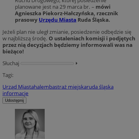
Ruchu Drogowego, której posiedzenie
planowane jest na 29 marca br. –
mówi
Agnieszka Piekorz-Hałczyńska, rzecznik
prasowy
Urzędu Miasta
Ruda Śląska.
Jeżeli plan nie uległ zmianie, posiedzenie odbędzie się
w najbliższą środę.
O ustaleniach komisji i podjętych
przez nią decyzjach będziemy informowali was na
bieżąco!
Słuchaj
⏵︎
Tagi:
Urząd Miasta
halemba
straż miejska
ruda śląska
informacje
Udostępnij