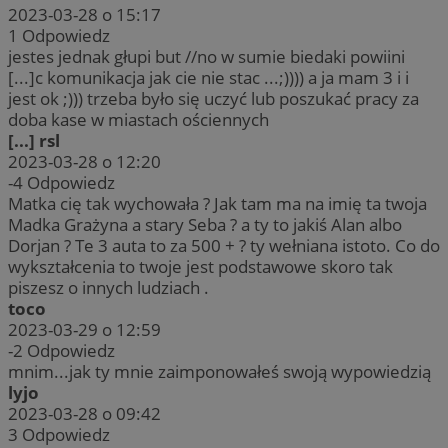
2023-03-28 o 15:17
1
Odpowiedz
jestes jednak głupi but //no w sumie biedaki powiini
[...]c komunikacja jak cie nie stac ...;)))) a ja mam 3 i i
jest ok ;))) trzeba było się uczyć lub poszukać pracy za
doba kase w miastach ościennych
[...] rsl
2023-03-28 o 12:20
-4
Odpowiedz
Matka cię tak wychowała ? Jak tam ma na imię ta twoja
Madka Grażyna a stary Seba ? a ty to jakiś Alan albo
Dorjan ? Te 3 auta to za 500 + ? ty wełniana istoto. Co do
wykształcenia to twoje jest podstawowe skoro tak
piszesz o innych ludziach .
toco
2023-03-29 o 12:59
-2
Odpowiedz
mnim...jak ty mnie zaimponowałeś swoją wypowiedzią
lyjo
2023-03-28 o 09:42
3
Odpowiedz