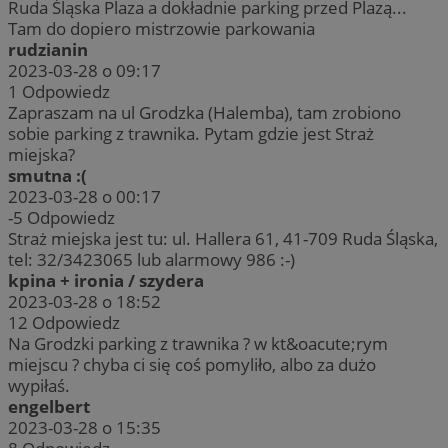
Ruda Śląska Plaza a dokładnie parking przed Plazą...
Tam do dopiero mistrzowie parkowania
rudzianin
2023-03-28 o 09:17
1
Odpowiedz
Zapraszam na ul Grodzka (Halemba), tam zrobiono
sobie parking z trawnika. Pytam gdzie jest Straż
miejska?
smutna :(
2023-03-28 o 00:17
-5
Odpowiedz
Straż miejska jest tu: ul. Hallera 61, 41-709 Ruda Śląska,
tel: 32/3423065 lub alarmowy 986 :-)
kpina + ironia / szydera
2023-03-28 o 18:52
12
Odpowiedz
Na Grodzki parking z trawnika ? w kt&oacute;rym
miejscu ? chyba ci się coś pomyliło, albo za dużo
wypiłaś.
engelbert
2023-03-28 o 15:35