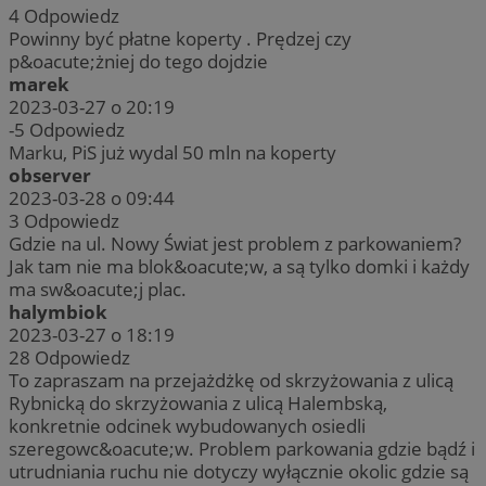
4
Odpowiedz
Powinny być płatne koperty . Prędzej czy
p&oacute;żniej do tego dojdzie
marek
2023-03-27 o 20:19
-5
Odpowiedz
Marku, PiS już wydal 50 mln na koperty
observer
2023-03-28 o 09:44
3
Odpowiedz
Gdzie na ul. Nowy Świat jest problem z parkowaniem?
Jak tam nie ma blok&oacute;w, a są tylko domki i każdy
ma sw&oacute;j plac.
halymbiok
2023-03-27 o 18:19
28
Odpowiedz
To zapraszam na przejażdżkę od skrzyżowania z ulicą
Rybnicką do skrzyżowania z ulicą Halembską,
konkretnie odcinek wybudowanych osiedli
szeregowc&oacute;w. Problem parkowania gdzie bądź i
utrudniania ruchu nie dotyczy wyłącznie okolic gdzie są