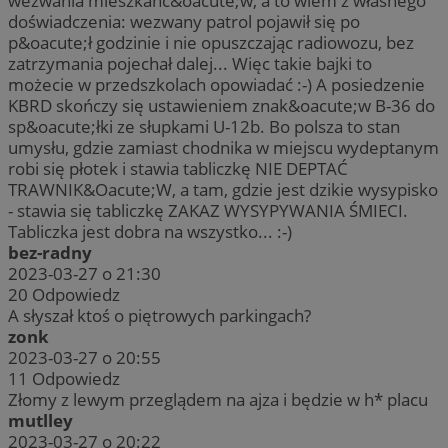
wezwania mieszkańc&oacute;w, a to wiem z własnego
doświadczenia: wezwany patrol pojawił się po
p&oacute;ł godzinie i nie opuszczając radiowozu, bez
zatrzymania pojechał dalej... Więc takie bajki to
możecie w przedszkolach opowiadać :-) A posiedzenie
KBRD skończy się ustawieniem znak&oacute;w B-36 do
sp&oacute;łki ze słupkami U-12b. Bo polsza to stan
umysłu, gdzie zamiast chodnika w miejscu wydeptanym
robi się płotek i stawia tabliczkę NIE DEPTAĆ
TRAWNIK&Oacute;W, a tam, gdzie jest dzikie wysypisko
- stawia się tabliczkę ZAKAZ WYSYPYWANIA ŚMIECI.
Tabliczka jest dobra na wszystko... :-)
bez-radny
2023-03-27 o 21:30
20
Odpowiedz
A słyszał ktoś o piętrowych parkingach?
zonk
2023-03-27 o 20:55
11
Odpowiedz
Złomy z lewym przeglądem na ajza i będzie w h* placu
mutlley
2023-03-27 o 20:22