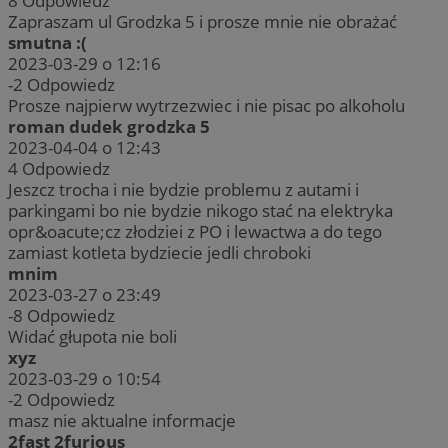
8
Odpowiedz
Zapraszam ul Grodzka 5 i prosze mnie nie obrażać
smutna :(
2023-03-29 o 12:16
-2
Odpowiedz
Prosze najpierw wytrzezwiec i nie pisac po alkoholu
roman dudek grodzka 5
2023-04-04 o 12:43
4
Odpowiedz
Jeszcz trocha i nie bydzie problemu z autami i
parkingami bo nie bydzie nikogo stać na elektryka
opr&oacute;cz złodziei z PO i lewactwa a do tego
zamiast kotleta bydziecie jedli chroboki
mnim
2023-03-27 o 23:49
-8
Odpowiedz
Widać głupota nie boli
xyz
2023-03-29 o 10:54
-2
Odpowiedz
masz nie aktualne informacje
2fast 2furious