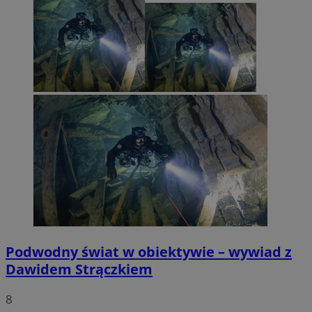
Podwodny świat w obiektywie – wywiad z
Dawidem Strączkiem
8