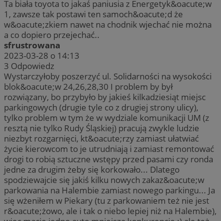
Ta biała toyota to jakaś paniusia z Energetyk&oacute;w
1, zawsze tak postawi ten samoch&oacute;d że
w&oacute;zkiem nawet na chodnik wjechać nie można
a co dopiero przejechać..
sfrustrowana
2023-03-28 o 14:13
3
Odpowiedz
Wystarczyłoby poszerzyć ul. Solidarności na wysokości
blok&oacute;w 24,26,28,30 I problem by był
rozwiązany, bo przybyło by jakieś kilkadziesiąt miejsc
parkingowych (drugie tyle co z drugiej strony ulicy),
tylko problem w tym że w wydziale komunikacji UM (z
resztą nie tylko Rudy Śląskiej) pracują zwykle ludzie
niezbyt rozgarnięci, kt&oacute;rzy zamiast ułatwiać
życie kierowcom to je utrudniają i zamiast remontować
drogi to robią sztuczne wstępy przed pasami czy ronda
jedne za drugim żeby się korkowało... Dlatego
spodziewajcie się jakiś kilku nowych zakaz&oacute;w
parkowania na Halembie zamiast nowego parkingu... Ja
się wżeniłem w Piekary (tu z parkowaniem też nie jest
r&oacute;żowo, ale i tak o niebo lepiej niż na Halembie),