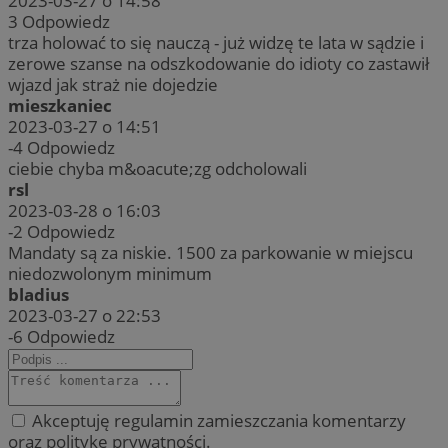
2023-03-27 o 14:58
3
Odpowiedz
trza holować to się nauczą - już widzę te lata w sądzie i
zerowe szanse na odszkodowanie do idioty co zastawił
wjazd jak straż nie dojedzie
mieszkaniec
2023-03-27 o 14:51
-4
Odpowiedz
ciebie chyba m&oacute;zg odcholowali
rsl
2023-03-28 o 16:03
-2
Odpowiedz
Mandaty są za niskie. 1500 za parkowanie w miejscu
niedozwolonym minimum
bladius
2023-03-27 o 22:53
-6
Odpowiedz
Akceptuję regulamin zamieszczania komentarzy
oraz politykę prywatności.