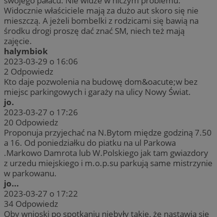
swojego pałacu. Nie widze w niczym problemu.
Widocznie właściciele mają za dużo aut skoro się nie
mieszczą. A jeżeli bombelki z rodzicami się bawią na
środku drogi proszę dać znać SM, niech też mają
zajęcie.
halymbiok
2023-03-29 o 16:06
2
Odpowiedz
Kto daje pozwolenia na budowę dom&oacute;w bez
miejsc parkingowych i garaży na ulicy Nowy Świat.
jo.
2023-03-27 o 17:26
20
Odpowiedz
Proponuja przyjechać na N.Bytom międze godziną 7.50
a 16. Od poniedziałku do piatku na ul Parkowa
.Markowo Damrota lub W.Polskiego jak tam gwiazdory
z urzedu miejskiego i m.o.p.su parkują same mistrzynie
w parkowanu.
jo...
2023-03-27 o 17:22
34
Odpowiedz
Oby wnioski po spotkaniu niebyły takie, że nastawia się