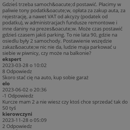
Gdzieś trzeba samoch&oacute;d postawić. Płacimy w
paliwie tony podatk&oacute;w, opłata za zakup auta, za
rejestrację, a nawet VAT od akcyzy (podatek od
podatku), w administracjach fundusze remontowe i
inne daniny na prezes&oacute;w. Może czas postawić
gdzieś czasem jakiś parking. To nie lata 90, gdzie na
osiedlu były 2 samochody. Postawienie wszędzie
zakaz&oacute;w nic nie da, ludzie maja parkować u
siebie w piwnicy, czy może na balkonie?
ekspert
2023-03-28 o 10:02
8
Odpowiedz
Skoro stać cię na auto, kup sobie garaż
elo
2023-06-02 o 20:36
-1
Odpowiedz
Kurcze mam 2 a nie wiesz czy ktoś chce sprzedać tak do
50 tyś
kierowczyni
2023-11-28 o 05:09
2
Odpowiedz