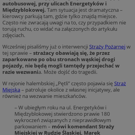
autobusowej, przy ulicach Energetyków i
Międzyblokowej.
Tam sytuacja jest dramatyczna –
kierowcy parkują tam, gdzie tylko znajdą miejsce.
Często nie zwracają uwagi na to, czy przypadkiem nie
torują ruchu, co widać na załączonych do artykułu
zdjęciach.
Wcześniej pisaliśmy już o interwencji
Straży Pożarnej
w
tej sprawie –
strażacy obawiają się, że przez
zaparkowane po obu stronach wąskiej drogi
pojazdy, nie będą mogli tamtędy przejechać w
razie wezwani
a. Może dojść do tragedii.
W rejonie halembskiej „Pętli” często pojawia się
Straż
Miejska
– patroluje okolice z własnej inicjatywy, ale
również na wezwanie mieszkańców.
– W ubiegłym roku na ul. Energetyków i
Międzyblokowej stwierdzono prawie 180
wykroczeń związanych z nieprawidłowym
parkowaniem –
mówi komendant Straży
Miejskiej w Rudzie Śląskiej, Marek