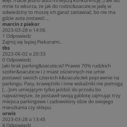
więc macie jedno auto mniejszą konkurencję ;) ale też
mnie to wkurza, że jak do rodzic&oacute;w jadę w
odwiedziny to muszę ich garaż zastawiać, bo nie ma
gdzie auta zostawić...
marcin z piekor
2023-03-28 o 14:06
1
Odpowiedz
Zajmij się lepiej Piekorami..
tbs
2023-06-02 o 20:33
0
Odpowiedz
Jaki brak parking&oacute;w? Prawie 70% rudzkich
szofer&oacute;w i z miast ościennych nie umie
postawić swoich czterech k&oacute;łek poprawnie na
parkingu. Pasy, krawężniki i inne wskaźniki nie pomogą
[...]om umiejącym tylko jeździć do przodu bo
najważniejsze, że postawił swoją gablotę zajmując trzy
miejsca parkingowe i zadowolony idzie do swojego
mieszkania czy sklepu.
urwis
2023-03-28 o 13:45
8
Odpowiedz