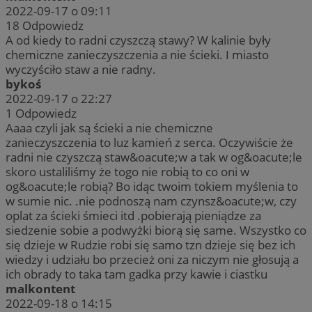
2022-09-17 o 09:11
18
Odpowiedz
A od kiedy to radni czyszczą stawy? W kalinie były
chemiczne zanieczyszczenia a nie ścieki. I miasto
wyczyściło staw a nie radny.
bykoś
2022-09-17 o 22:27
1
Odpowiedz
Aaaa czyli jak są ścieki a nie chemiczne
zanieczyszczenia to luz kamień z serca. Oczywiście że
radni nie czyszczą staw&oacute;w a tak w og&oacute;le
skoro ustaliliśmy że togo nie robią to co oni w
og&oacute;le robią? Bo idąc twoim tokiem myślenia to
w sumie nic. .nie podnoszą nam czynsz&oacute;w, czy
oplat za ścieki śmieci itd .pobierają pieniądze za
siedzenie sobie a podwyżki biorą się same. Wszystko co
się dzieje w Rudzie robi się samo tzn dzieje się bez ich
wiedzy i udziału bo przecież oni za niczym nie głosują a
ich obrady to taka tam gadka przy kawie i ciastku
malkontent
2022-09-18 o 14:15