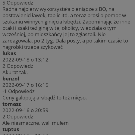
5
Odpowiedz
Radna najpierw wykorzystała pieniądze z BO, na
postawienid ławek, tablic itd. a teraz prosi o pomoc w
szukaniu winnych ginięcia łabędzi. Zapominając że inne
ptaki i ssaki też giną w tej okolicy, wiedziała o tym
wcześniej, bo mieszkańcy jej to zgłaszali. Nie
zareagowała, po 2 tyg. Dała posty, a po takim czasie to
nagrobki trzeba szykować
lukas
2022-09-18 o 13:12
2
Odpowiedz
Akurat tak.
benzol
2022-09-17 o 16:15
-1
Odpowiedz
Ceny galopują a łabądź to też mięso.
tomasz
2022-09-16 o 20:59
2
Odpowiedz
Ale niesmaczne, wali mułem
tuptus