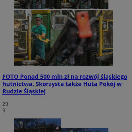
FOTO
Ponad 500 mln zł na rozwój śląskiego
hutnictwa. Skorzysta także Huta Pokój w
Rudzie Śląskiej
20
9