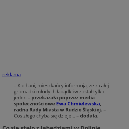
reklama
– Kochani, mieszkańcy informują, że z całej
gromadki młodych łabądków został tylko
jeden –
przekazała poprzez media
społecznościowe
Ewa Chmielewska
,
radna Rady Miasta w Rudzie Śląskiej.
–
Coś złego chyba się dzieje… –
dodała
.
Co się stało z łabędziami w Dolinie