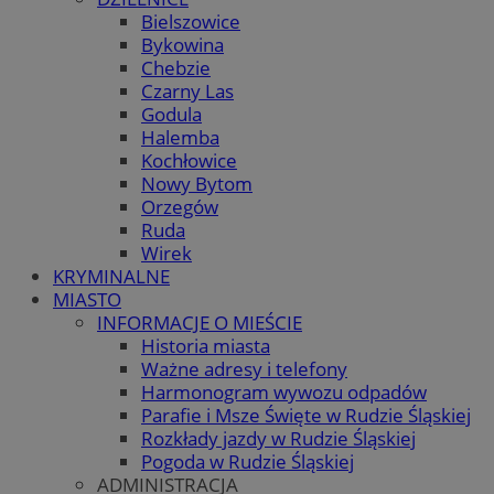
Bielszowice
Bykowina
Chebzie
Czarny Las
Godula
Halemba
Kochłowice
Nowy Bytom
Orzegów
Ruda
Wirek
KRYMINALNE
MIASTO
INFORMACJE O MIEŚCIE
Historia miasta
Ważne adresy i telefony
Harmonogram wywozu odpadów
Parafie i Msze Święte w Rudzie Śląskiej
Rozkłady jazdy w Rudzie Śląskiej
Pogoda w Rudzie Śląskiej
ADMINISTRACJA