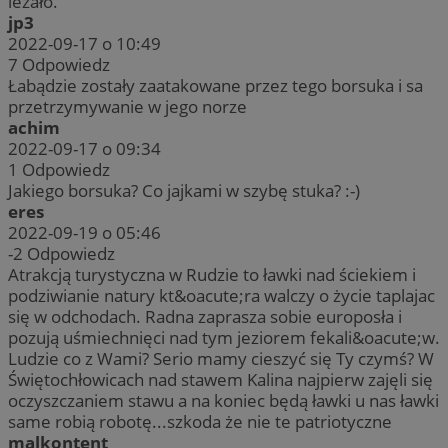
leżało.
jp3
2022-09-17 o 10:49
7
Odpowiedz
Łabądzie zostały zaatakowane przez tego borsuka i sa
przetrzymywanie w jego norze
achim
2022-09-17 o 09:34
1
Odpowiedz
Jakiego borsuka? Co jajkami w szybę stuka? :-)
eres
2022-09-19 o 05:46
-2
Odpowiedz
Atrakcją turystyczna w Rudzie to ławki nad ściekiem i
podziwianie natury kt&oacute;ra walczy o życie taplajac
się w odchodach. Radna zaprasza sobie europosła i
pozują uśmiechnięci nad tym jeziorem fekali&oacute;w.
Ludzie co z Wami? Serio mamy cieszyć się Ty czymś? W
Świętochłowicach nad stawem Kalina najpierw zajęli się
oczyszczaniem stawu a na koniec będą ławki u nas ławki
same robią robotę...szkoda że nie te patriotyczne
malkontent