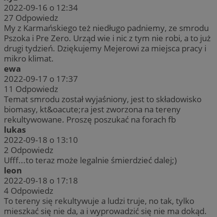
2022-09-16 o 12:34
27
Odpowiedz
My z Karmańskiego też niedługo padniemy, ze smrodu
Pszoka i Pre Zero. Urząd wie i nic z tym nie robi, a to już
drugi tydzień. Dziękujemy Mejerowi za miejsca pracy i
mikro klimat.
ewa
2022-09-17 o 17:37
11
Odpowiedz
Temat smrodu został wyjaśniony, jest to składowisko
biomasy, kt&oacute;ra jest zworzona na tereny
rekultywowane. Proszę poszukać na forach fb
lukas
2022-09-18 o 13:10
2
Odpowiedz
Ufff...to teraz może legalnie śmierdzieć dalej;)
leon
2022-09-18 o 17:18
4
Odpowiedz
To tereny się rekultywuje a ludzi truje, no tak, tylko
mieszkać się nie da, a i wyprowadzić się nie ma dokąd.