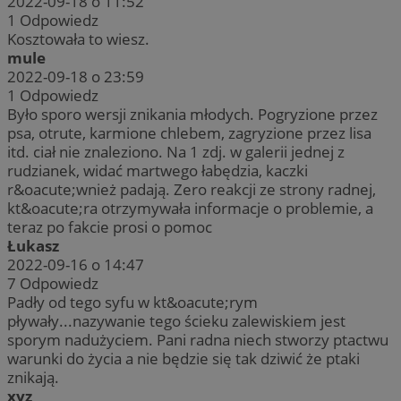
2022-09-18 o 11:52
1
Odpowiedz
Kosztowała to wiesz.
mule
2022-09-18 o 23:59
1
Odpowiedz
Było sporo wersji znikania młodych. Pogryzione przez
psa, otrute, karmione chlebem, zagryzione przez lisa
itd. ciał nie znaleziono. Na 1 zdj. w galerii jednej z
rudzianek, widać martwego łabędzia, kaczki
r&oacute;wnież padają. Zero reakcji ze strony radnej,
kt&oacute;ra otrzymywała informacje o problemie, a
teraz po fakcie prosi o pomoc
Łukasz
2022-09-16 o 14:47
7
Odpowiedz
Padły od tego syfu w kt&oacute;rym
pływały...nazywanie tego ścieku zalewiskiem jest
sporym nadużyciem. Pani radna niech stworzy ptactwu
warunki do życia a nie będzie się tak dziwić że ptaki
znikają.
xyz