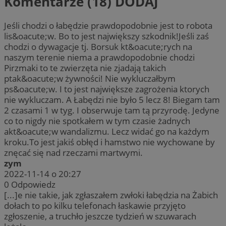
Komentarze (18)
DODAJ
Jeśli chodzi o łabędzie prawdopodobnie jest to robota
lis&oacute;w. Bo to jest największy szkodnik!Jeśli zaś
chodzi o dywagacje tj. Borsuk kt&oacute;rych na
naszym terenie niema a prawdopodobnie chodzi
Pirzmaki to te zwierzęta nie zjadają takich
ptak&oacute;w żywności! Nie wykluczałbym
ps&oacute;w. I to jest największe zagrożenia ktorych
nie wykluczam. A Łabędzi nie było 5 lecz 8! Biegam tam
2 czasami 1 w tyg. I obserwuje tam tą przyrodę. Jedyne
co to nigdy nie spotkałem w tym czasie żadnych
akt&oacute;w wandalizmu. Lecz widać go na każdym
kroku.To jest jakiś obłęd i hamstwo nie wychowane by
znęcać się nad rzeczami martwymi.
zym
2022-11-14 o 20:27
0
Odpowiedz
[...]e nie takie, jak zgłaszałem zwłoki łabędzia na Żabich
dołach to po kilku telefonach łaskawie przyjęto
zgłoszenie, a truchło jeszcze tydzień w szuwarach