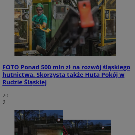
FOTO
Ponad 500 mln zł na rozwój śląskiego
hutnictwa. Skorzysta także Huta Pokój w
Rudzie Śląskiej
20
9