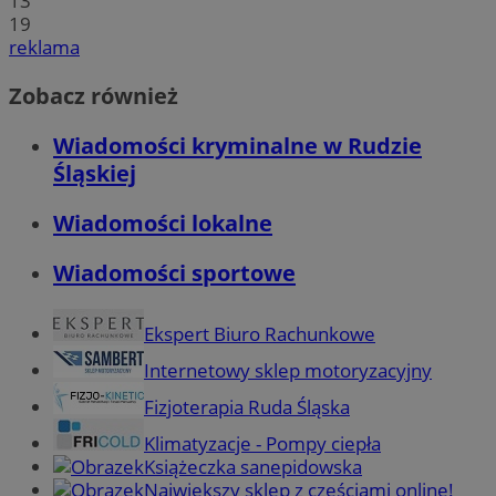
13
19
reklama
Zobacz również
Wiadomości kryminalne w Rudzie
Śląskiej
Wiadomości lokalne
Wiadomości sportowe
Ekspert Biuro Rachunkowe
Internetowy sklep motoryzacyjny
Fizjoterapia Ruda Śląska
Klimatyzacje - Pompy ciepła
Książeczka sanepidowska
Największy sklep z częściami online!