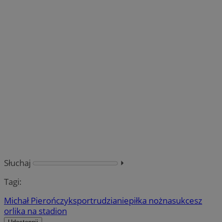
Słuchaj
⏵︎
Tagi:
Michał Pierończyk
sport
rudzianie
piłka nożna
sukces
z
orlika na stadion