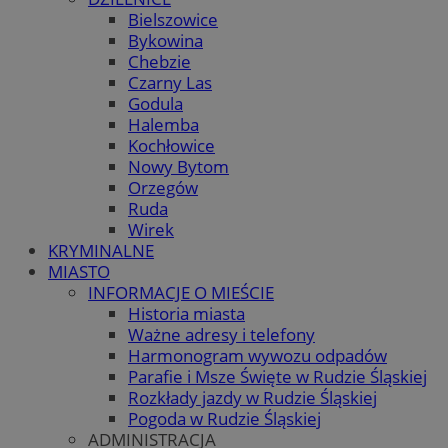
Bielszowice
Bykowina
Chebzie
Czarny Las
Godula
Halemba
Kochłowice
Nowy Bytom
Orzegów
Ruda
Wirek
KRYMINALNE
MIASTO
INFORMACJE O MIEŚCIE
Historia miasta
Ważne adresy i telefony
Harmonogram wywozu odpadów
Parafie i Msze Święte w Rudzie Śląskiej
Rozkłady jazdy w Rudzie Śląskiej
Pogoda w Rudzie Śląskiej
ADMINISTRACJA