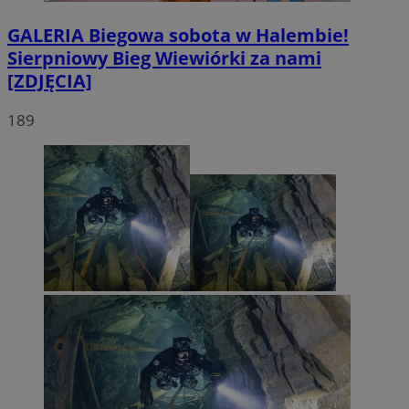
GALERIA
Biegowa sobota w Halembie!
Sierpniowy Bieg Wiewiórki za nami
[ZDJĘCIA]
189