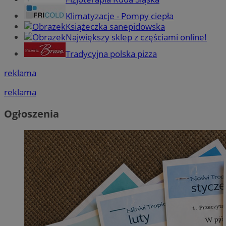
Klimatyzacje - Pompy ciepła
Książeczka sanepidowska
Największy sklep z częściami online!
Tradycyjna polska pizza
reklama
reklama
Ogłoszenia