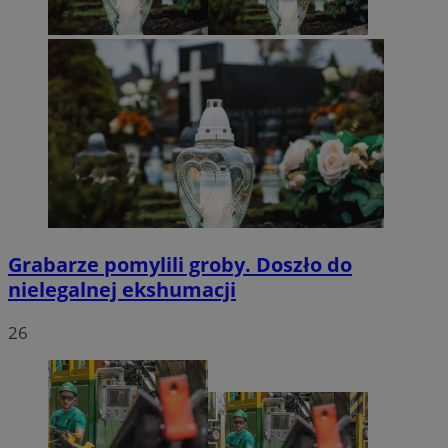
Grabarze pomylili groby. Doszło do
nielegalnej ekshumacji
26