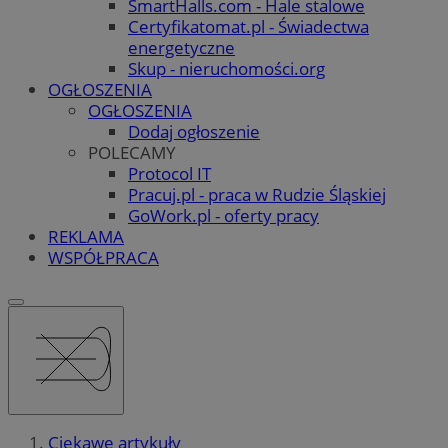
SmartHalls.com - Hale stalowe
Certyfikatomat.pl - Świadectwa
energetyczne
Skup - nieruchomości.org
OGŁOSZENIA
OGŁOSZENIA
Dodaj ogłoszenie
POLECAMY
Protocol IT
Pracuj.pl - praca w Rudzie Śląskiej
GoWork.pl - oferty pracy
REKLAMA
WSPÓŁPRACA
Ciekawe artykuły