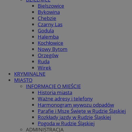
Bielszowice
Bykowina
Chebzie
Czarny Las
Godula
Halemba
Kochłowice
Nowy Bytom
Orzegów
Ruda
Wirek
KRYMINALNE
MIASTO
INFORMACJE O MIEŚCIE
Historia miasta
Ważne adresy i telefony
Harmonogram wywozu odpadów
Parafie i Msze Święte w Rudzie Śląskiej
Rozkłady jazdy w Rudzie Śląskiej
Pogoda w Rudzie Śląskiej
ADMINISTRACJA