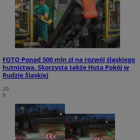
FOTO
Ponad 500 mln zł na rozwój śląskiego
hutnictwa. Skorzysta także Huta Pokój w
Rudzie Śląskiej
20
9