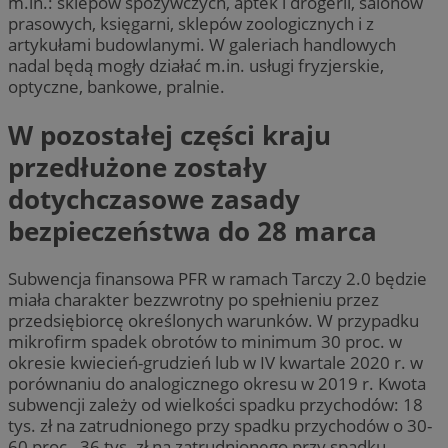
m.in.: sklepów spożywczych, aptek i drogerii, salonów
prasowych, księgarni, sklepów zoologicznych i z
artykułami budowlanymi. W galeriach handlowych
nadal będą mogły działać m.in. usługi fryzjerskie,
optyczne, bankowe, pralnie.
W pozostałej części kraju
przedłużone zostały
dotychczasowe zasady
bezpieczeństwa do 28 marca
Subwencja finansowa PFR w ramach Tarczy 2.0 będzie
miała charakter bezzwrotny po spełnieniu przez
przedsiębiorcę określonych warunków. W przypadku
mikrofirm spadek obrotów to minimum 30 proc. w
okresie kwiecień-grudzień lub w IV kwartale 2020 r. w
porównaniu do analogicznego okresu w 2019 r. Kwota
subwencji zależy od wielkości spadku przychodów: 18
tys. zł na zatrudnionego przy spadku przychodów o 30-
60 proc., 36 tys. zł na zatrudnionego przy spadku