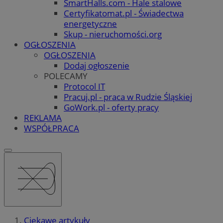
SmartHalls.com - Hale stalowe
Certyfikatomat.pl - Świadectwa
energetyczne
Skup - nieruchomości.org
OGŁOSZENIA
OGŁOSZENIA
Dodaj ogłoszenie
POLECAMY
Protocol IT
Pracuj.pl - praca w Rudzie Śląskiej
GoWork.pl - oferty pracy
REKLAMA
WSPÓŁPRACA
Ciekawe artykuły