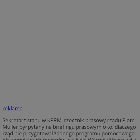
reklama
Sekretarz stanu w KPRM, rzecznik prasowy rządu Piotr
Muller był pytany na briefingu prasowym o to, dlaczego
rząd nie przygotował żadnego programu pomocowego
dla zamykanych regionów, czyli dla Warmii i Mazur, jak i