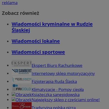
reklama
Zobacz również
Wiadomości kryminalne w Rudzie
Śląskiej
Wiadomości lokalne
Wiadomości sportowe
Ekspert Biuro Rachunkowe
Internetowy sklep motoryzacyjny
Fizjoterapia Ruda Śląska
Klimatyzacje - Pompy ciepła
Książeczka sanepidowska
Największy sklep z częściami online!
Tradycyjna polska pizza