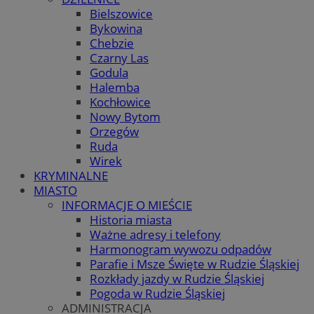
Bielszowice
Bykowina
Chebzie
Czarny Las
Godula
Halemba
Kochłowice
Nowy Bytom
Orzegów
Ruda
Wirek
KRYMINALNE
MIASTO
INFORMACJE O MIEŚCIE
Historia miasta
Ważne adresy i telefony
Harmonogram wywozu odpadów
Parafie i Msze Święte w Rudzie Śląskiej
Rozkłady jazdy w Rudzie Śląskiej
Pogoda w Rudzie Śląskiej
ADMINISTRACJA