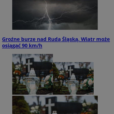
Groźne burze nad Rudą Śląską. Wiatr może
osiągać 90 km/h