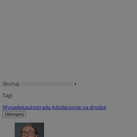
Słuchaj
⏵︎
Tagi:
Wypadek
autostrada A4
zdarzenie na drodze
Udostępnij