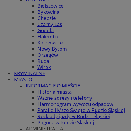
Bielszowice
Bykowina
Chebzie
Czarny Las
Godula
Halemba
Kochłowice
Nowy Bytom
Orzegów
Ruda
Wirek
KRYMINALNE
MIASTO
INFORMACJE O MIEŚCIE
Historia miasta
Ważne adresy i telefony
Harmonogram wywozu odpadów
Parafie i Msze Święte w Rudzie Śląskiej
Rozkłady jazdy w Rudzie Śląskiej
Pogoda w Rudzie Śląskiej
ADMINISTRACJA