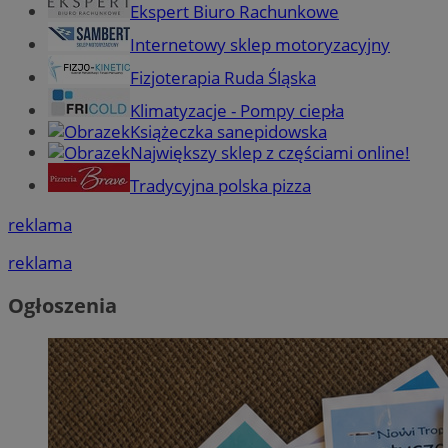
Ekspert Biuro Rachunkowe
Internetowy sklep motoryzacyjny
Fizjoterapia Ruda Śląska
Klimatyzacje - Pompy ciepła
Książeczka sanepidowska
Największy sklep z częściami online!
Tradycyjna polska pizza
reklama
reklama
Ogłoszenia