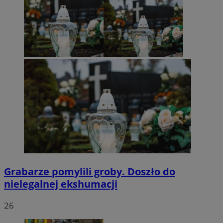
Grabarze pomylili groby. Doszło do
nielegalnej ekshumacji
26