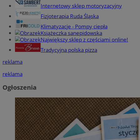
Internetowy sklep motoryzacyjny
Fizjoterapia Ruda Śląska
Klimatyzacje - Pompy ciepła
Książeczka sanepidowska
Największy sklep z częściami online!
Tradycyjna polska pizza
reklama
reklama
Ogłoszenia