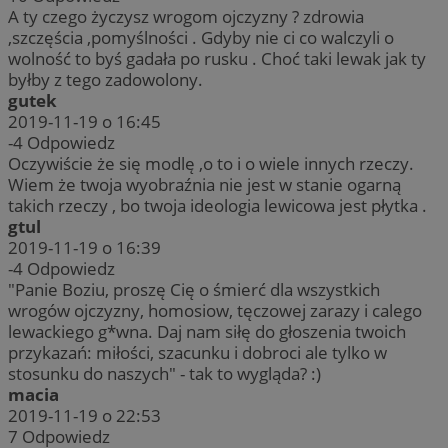
A ty czego życzysz wrogom ojczyzny ? zdrowia
,szczęścia ,pomyślności . Gdyby nie ci co walczyli o
wolność to byś gadała po rusku . Choć taki lewak jak ty
byłby z tego zadowolony.
gutek
2019-11-19 o 16:45
-4
Odpowiedz
Oczywiście że się modlę ,o to i o wiele innych rzeczy.
Wiem że twoja wyobraźnia nie jest w stanie ogarną
takich rzeczy , bo twoja ideologia lewicowa jest płytka .
gtul
2019-11-19 o 16:39
-4
Odpowiedz
"Panie Boziu, proszę Cię o śmierć dla wszystkich
wrogów ojczyzny, homosiow, tęczowej zarazy i calego
lewackiego g*wna. Daj nam siłę do głoszenia twoich
przykazań: miłości, szacunku i dobroci ale tylko w
stosunku do naszych" - tak to wygląda? :)
macia
2019-11-19 o 22:53
7
Odpowiedz