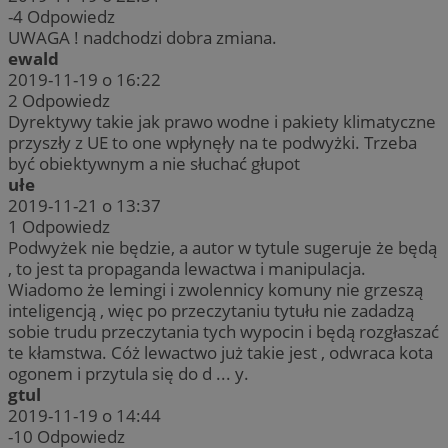
-4
Odpowiedz
UWAGA ! nadchodzi dobra zmiana.
ewald
2019-11-19 o 16:22
2
Odpowiedz
Dyrektywy takie jak prawo wodne i pakiety klimatyczne
przyszły z UE to one wpłynęły na te podwyżki. Trzeba
być obiektywnym a nie słuchać głupot
ułe
2019-11-21 o 13:37
1
Odpowiedz
Podwyżek nie będzie, a autor w tytule sugeruje że będą
, to jest ta propaganda lewactwa i manipulacja.
Wiadomo że lemingi i zwolennicy komuny nie grzeszą
inteligencją , więc po przeczytaniu tytułu nie zadadzą
sobie trudu przeczytania tych wypocin i będą rozgłaszać
te kłamstwa. Cóż lewactwo już takie jest , odwraca kota
ogonem i przytula się do d ... y.
gtul
2019-11-19 o 14:44
-10
Odpowiedz