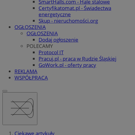
SmartHalls.com - Hale stalowe
Certyfikatomat.pl - Świadectwa
energetyczne
Skup - nieruchomości.org
OGŁOSZENIA
OGŁOSZENIA
Dodaj ogłoszenie
POLECAMY
Protocol IT
Pracuj.pl - praca w Rudzie Śląskiej
GoWork.pl - oferty pracy
REKLAMA
WSPÓŁPRACA
Ciekawe artykuły