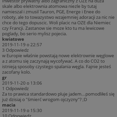
Inwestor prywatny albo zagraniczny z OZE na duza
skale albo elektrownia atomowa niezle by tutaj
namieszal i zmusil Tauron, PGE, Energe i Enee do
roboty, ale to towazystwo wzajemniej adoracji za nic nie
chce do tego dopuscic. Woli placic na OZE dla Niemiec
czy Francji. Zastanow sie moze kto tu ma lewicowe
poglady, bo serio mylisz pojecia.
kwiatowe
2019-11-19 o 22:57
3
Odpowiedz
w Europie właśnie powstają nowe elektrownie węglowe
a z atomu się zaczynają wycofywać. A co do CO2 to
istnieją sposoby czystego spalania węgla. Fajnie jesteś
zacofany kolo.
gr
2019-11-20 o 13:06
1
Odpowiedz
Za to prawica standardowo pluje jadem...pomodliłeś się
już dzisiaj o "śmierć wrogom ojczyzny"? ;D
macia
2019-11-19 o 15:30
10
Odpowiedz