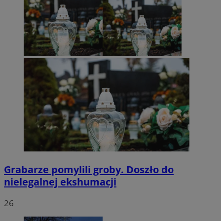
Grabarze pomylili groby. Doszło do
nielegalnej ekshumacji
26