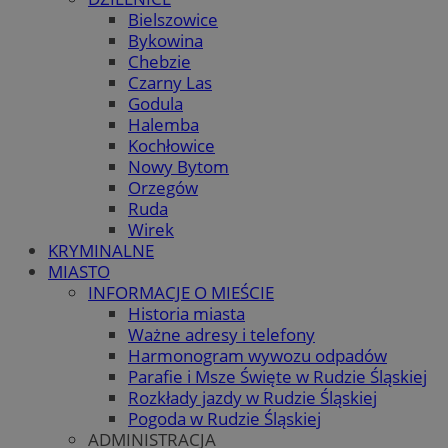
Bielszowice
Bykowina
Chebzie
Czarny Las
Godula
Halemba
Kochłowice
Nowy Bytom
Orzegów
Ruda
Wirek
KRYMINALNE
MIASTO
INFORMACJE O MIEŚCIE
Historia miasta
Ważne adresy i telefony
Harmonogram wywozu odpadów
Parafie i Msze Święte w Rudzie Śląskiej
Rozkłady jazdy w Rudzie Śląskiej
Pogoda w Rudzie Śląskiej
ADMINISTRACJA