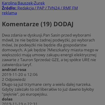
Karolina Bauszek-Żurek
Źródło:
Redakcja / PAP / TVN24 / RMF FM
reklama
Komentarze (19)
DODAJ
Dwa zdania w dyskusji.Pan Sasin przed wyborami
mówił, że nie będzie żadnej podwyżki, po wyborach
mówi, że podwyżki nie będzie dla gospodarstw
domowych. A jak będzie ?Mieszkańcy miasta mego w
większości mają umowy zakupu energii elektrycznej
zawarte z Tauron Sprzedaż GZE, a tej spółce URE nie
zatwierdza taryf.
andrzel rosa
2019-11-20 o 12:06
2
Odpowiedz
Długo są już trzymane ceny a wielu dalej narzeka.
Gdyby zależało to od liberałów to już dawno byłoby
"pięknie", po europejsku.
dolas
2019-11-19 o 22:31