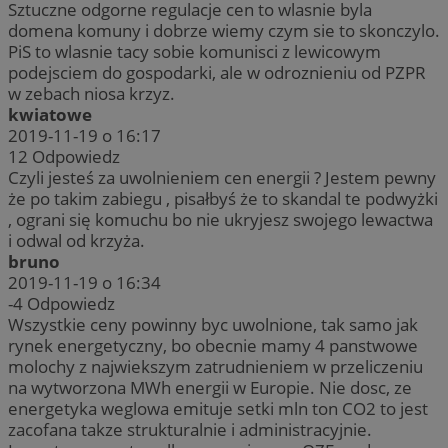
Sztuczne odgorne regulacje cen to wlasnie byla
domena komuny i dobrze wiemy czym sie to skonczylo.
PiS to wlasnie tacy sobie komunisci z lewicowym
podejsciem do gospodarki, ale w odroznieniu od PZPR
w zebach niosa krzyz.
kwiatowe
2019-11-19 o 16:17
12
Odpowiedz
Czyli jesteś za uwolnieniem cen energii ? Jestem pewny
że po takim zabiegu , pisałbyś że to skandal te podwyżki
, ograni się komuchu bo nie ukryjesz swojego lewactwa
i odwal od krzyża.
bruno
2019-11-19 o 16:34
-4
Odpowiedz
Wszystkie ceny powinny byc uwolnione, tak samo jak
rynek energetyczny, bo obecnie mamy 4 panstwowe
molochy z najwiekszym zatrudnieniem w przeliczeniu
na wytworzona MWh energii w Europie. Nie dosc, ze
energetyka weglowa emituje setki mln ton CO2 to jest
zacofana takze strukturalnie i administracyjnie.