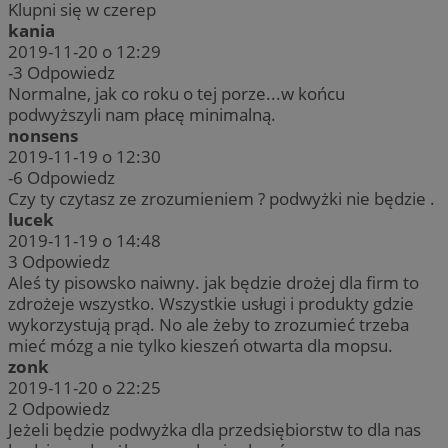
Klupni się w czerep
kania
2019-11-20 o 12:29
-3
Odpowiedz
Normalne, jak co roku o tej porze...w końcu
podwyższyli nam płacę minimalną.
nonsens
2019-11-19 o 12:30
-6
Odpowiedz
Czy ty czytasz ze zrozumieniem ? podwyżki nie będzie .
lucek
2019-11-19 o 14:48
3
Odpowiedz
Aleś ty pisowsko naiwny. jak będzie drożej dla firm to
zdrożeje wszystko. Wszystkie usługi i produkty gdzie
wykorzystują prąd. No ale żeby to zrozumieć trzeba
mieć mózg a nie tylko kieszeń otwarta dla mopsu.
zonk
2019-11-20 o 22:25
2
Odpowiedz
Jeżeli będzie podwyżka dla przedsiębiorstw to dla nas