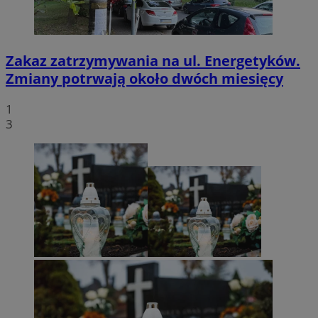
Zakaz zatrzymywania na ul. Energetyków.
Zmiany potrwają około dwóch miesięcy
1
3