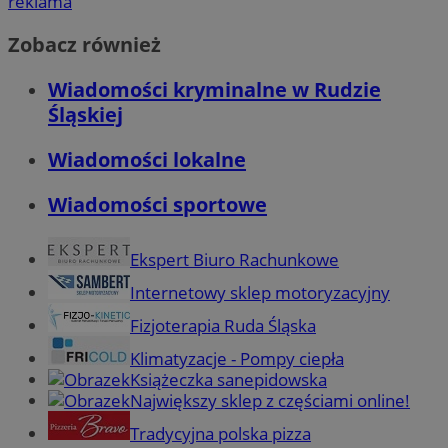
reklama
Zobacz również
Wiadomości kryminalne w Rudzie
Śląskiej
Wiadomości lokalne
Wiadomości sportowe
Ekspert Biuro Rachunkowe
Internetowy sklep motoryzacyjny
Fizjoterapia Ruda Śląska
Klimatyzacje - Pompy ciepła
Książeczka sanepidowska
Największy sklep z częściami online!
Tradycyjna polska pizza