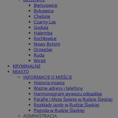
Bielszowice
Bykowina
Chebzie
Czarny Las
Godula
Halemba
Kochłowice
Nowy Bytom
Orzegów
Ruda
Wirek
KRYMINALNE
MIASTO
INFORMACJE O MIEŚCIE
Historia miasta
Ważne adresy i telefony
Harmonogram wywozu odpadów
Parafie i Msze Święte w Rudzie Śląskiej
Rozkłady jazdy w Rudzie Śląskiej
Pogoda w Rudzie Śląskiej
ADMINISTRACJA