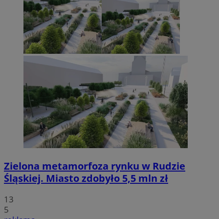
Zielona metamorfoza rynku w Rudzie
Śląskiej. Miasto zdobyło 5,5 mln zł
13
5