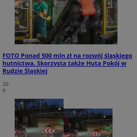
FOTO
Ponad 500 mln zł na rozwój śląskiego
hutnictwa. Skorzysta także Huta Pokój w
Rudzie Śląskiej
20
9