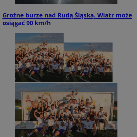
Groźne burze nad Rudą Śląską. Wiatr może
osiągać 90 km/h