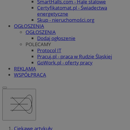
SmartHalls.com - Hale stalowe
Certyfikatomat.pl - Świadectwa
energetyczne
Skup - nieruchomości.org
OGŁOSZENIA
OGŁOSZENIA
Dodaj ogłoszenie
POLECAMY
Protocol IT
Pracuj.pl - praca w Rudzie Śląskiej
GoWork.pl - oferty pracy
REKLAMA
WSPÓŁPRACA
Ciekawe artykuły