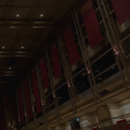
tyfikator sesji.
tyfikator sesji.
tyfikator sesji.
 celów
a, zapewniając, że
i, a ich dane są
przez witrynę
sług.
iania ludzi i botów.
ernetowej, ponieważ
aportów na temat
towej.
iania ludzi i botów.
ernetowej, ponieważ
aportów na temat
towej.
o przechowywania
watności dla ich
dane dotyczące
olityki i
ając, że ich
e w przyszłych
zez usługę Cookie-