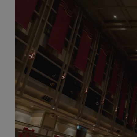
SessID
QeSessID
MvSessID
msToken
__cf_bm
__cf_bm
VISITOR_PRIVACY_
CookieScriptConse