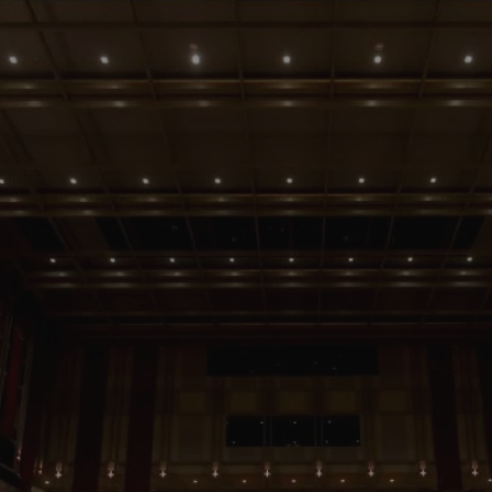
rudaslaska.com.pl
1 rok
Ten plik cookie przechowuje iden
rudaslaska.com.pl
1 rok
Ten plik cookie przechowuje iden
rudaslaska.com.pl
1 rok
Ten plik cookie przechowuje iden
.tiktok.com
1 tydzień 3 dni
Ten plik cookie jest używany do
uwierzytelniania i bezpieczeństw
użytkownicy pozostają zalogowan
zabezpieczone, jak poruszać się 
internetową lub interakcji z jej u
30 minut
Ten plik cookie służy do rozróżn
Cloudflare Inc.
Jest to korzystne dla strony int
.x.com
umożliwia tworzenie ważnych r
korzystania z jej witryny interne
29 minut 59
Ten plik cookie służy do rozróżn
Cloudflare Inc.
sekund
Jest to korzystne dla strony int
.twitter.com
umożliwia tworzenie ważnych r
korzystania z jej witryny interne
Polityce prywatności Google
METADATA
5 miesięcy 4
Ten plik cookie jest używany d
YouTube
tygodnie
zgody użytkownika i wyboru pry
.youtube.com
interakcji z witryną. Rejestruje 
zgody odwiedzającego na różne p
ustawienia prywatności, zapewni
preferencje zostaną uhonorowan
sesjach.
nt
4 tygodnie 2 dni
Ten plik cookie jest używany pr
CookieScript