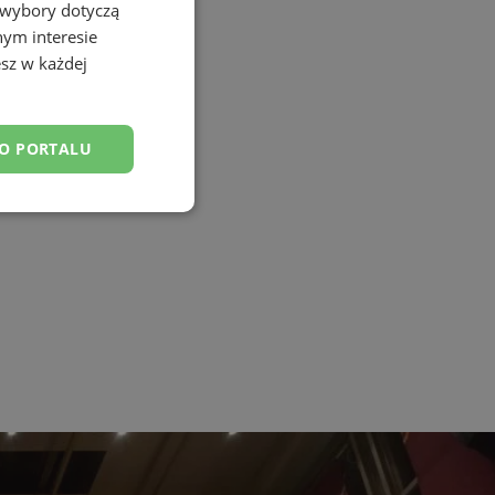
 wybory dotyczą
nym interesie
sz w każdej
DO PORTALU
esklasyfikowane
ane
owanie użytkownika i
j.