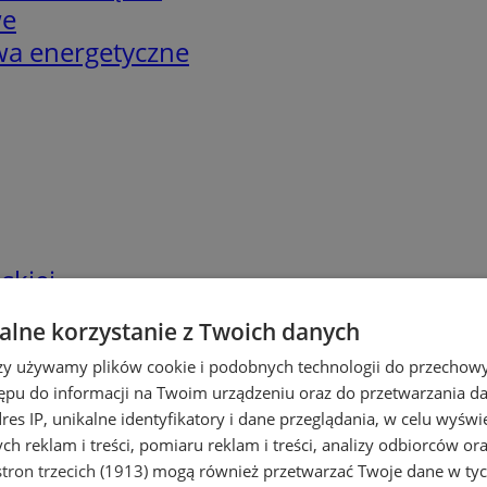
we
twa energetyczne
skiej
lne korzystanie z Twoich danych
rzy używamy plików cookie i podobnych technologii do przechow
ępu do informacji na Twoim urządzeniu oraz do przetwarzania 
dres IP, unikalne identyfikatory i dane przeglądania, w celu wyświ
h reklam i treści, pomiaru reklam i treści, analizy odbiorców or
tron trzecich (1913)
mogą również przetwarzać Twoje dane w tych