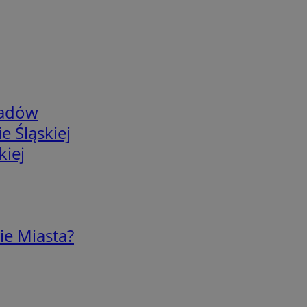
adów
e Śląskiej
kiej
ie Miasta?