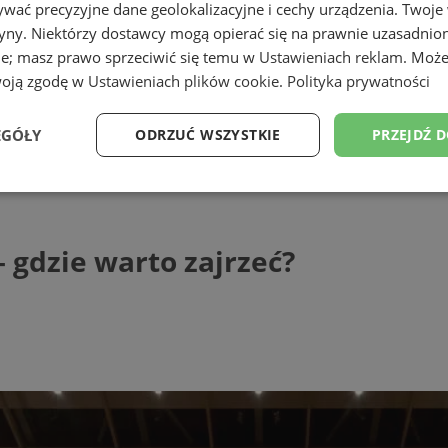
wać precyzyjne dane geolokalizacyjne i cechy urządzenia. Twoje
tryny. Niektórzy dostawcy mogą opierać się na prawnie uzasadnio
ie; masz prawo sprzeciwić się temu w
Ustawieniach reklam
. Może
woją zgodę w
Ustawieniach plików cookie
.
Polityka prywatności
EGÓŁY
ODRZUĆ WSZYSTKIE
PRZEJDŹ 
e warto zajrzeć?
Wydajność
Targetowanie
Funkcjonalność
Ni
 gdzie warto zajrzeć?
ezbędne
Wydajność
Targetowanie
Funkcjonalność
Niesklasyfikow
ie umożliwiają korzystanie z podstawowych funkcji strony internetowej, takich jak log
Bez niezbędnych plików cookie nie można prawidłowo korzystać ze strony internetowe
Provider
/
Okres
Opis
Domena
przechowywania