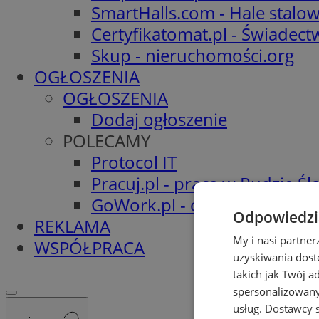
SmartHalls.com - Hale stalo
Certyfikatomat.pl - Świadec
Skup - nieruchomości.org
OGŁOSZENIA
OGŁOSZENIA
Dodaj ogłoszenie
POLECAMY
Protocol IT
Pracuj.pl - praca w Rudzie Ślą
GoWork.pl - oferty pracy
Odpowiedzia
REKLAMA
My i nasi partne
WSPÓŁPRACA
uzyskiwania dost
takich jak Twój a
spersonalizowanyc
usług.
Dostawcy s