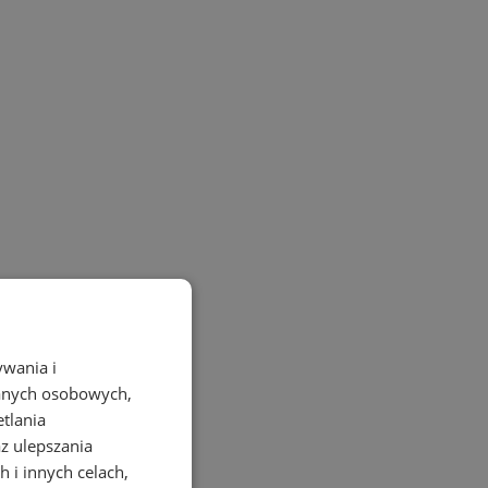
ywania i
danych osobowych,
etlania
az ulepszania
 i innych celach,