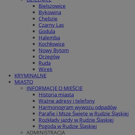
Bielszowice
Bykowina
Chebzie
Czarny Las
Godula
Halemba
Kochłowice
Nowy Bytom
Orzegów
Ruda
Wirek
KRYMINALNE
MIASTO
INFORMACJE O MIEŚCIE
Historia miasta
Ważne adresy i telefony
Harmonogram wywozu odpadów
Parafie i Msze Święte w Rudzie Śląskiej
Rozkłady jazdy w Rudzie Śląskiej
Pogoda w Rudzie Śląskiej
ADMINISTRACJA