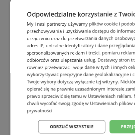
Odpowiedzialne korzystanie z Twoi
My i nasi partnerzy używamy plików cookie i podob
+6
przechowywania i uzyskiwania dostępu do informac
urządzeniu oraz do przetwarzania danych osobowych
adres IP, unikalne identyfikatory i dane przeglądani
spersonalizowanych reklam i treści, pomiaru reklam i
odbiorców oraz ulepszania usług.
Dostawcy stron tr
również przetwarzać Twoje dane w tych i innych cel
wykorzystywać precyzyjne dane geolokalizacyjne i c
Twoje wybory dotyczą wyłącznie tej witryny. Niekt
opierać się na prawnie uzasadnionym interesie zami
prawo sprzeciwić się temu w
Ustawieniach reklam
.
chwili wycofać swoją zgodę w
Ustawieniach plików 
prywatności
ODRZUĆ WSZYSTKIE
PRZEJ