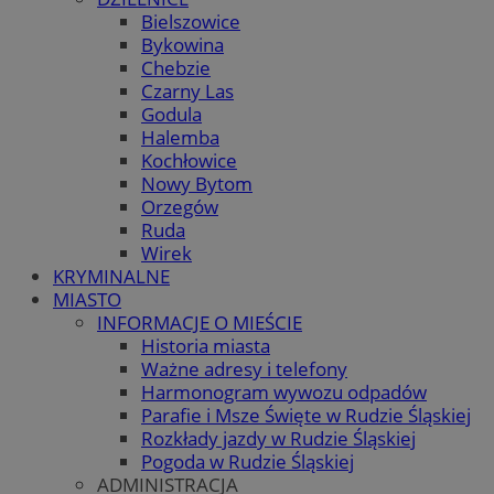
Bielszowice
Bykowina
Chebzie
Czarny Las
Godula
Halemba
Kochłowice
Nowy Bytom
Orzegów
Ruda
Wirek
KRYMINALNE
MIASTO
INFORMACJE O MIEŚCIE
Historia miasta
Ważne adresy i telefony
Harmonogram wywozu odpadów
Parafie i Msze Święte w Rudzie Śląskiej
Rozkłady jazdy w Rudzie Śląskiej
Pogoda w Rudzie Śląskiej
ADMINISTRACJA