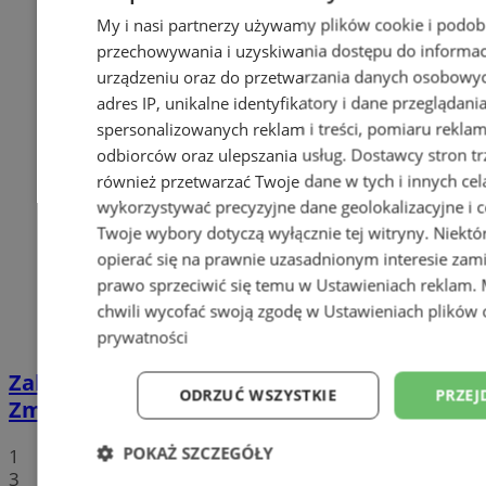
My i nasi partnerzy używamy plików cookie i podob
przechowywania i uzyskiwania dostępu do informac
urządzeniu oraz do przetwarzania danych osobowych
adres IP, unikalne identyfikatory i dane przeglądani
spersonalizowanych reklam i treści, pomiaru reklam i
odbiorców oraz ulepszania usług.
Dostawcy stron tr
również przetwarzać Twoje dane w tych i innych cel
wykorzystywać precyzyjne dane geolokalizacyjne i c
Twoje wybory dotyczą wyłącznie tej witryny. Niekt
opierać się na prawnie uzasadnionym interesie zami
prawo sprzeciwić się temu w
Ustawieniach reklam
.
chwili wycofać swoją zgodę w
Ustawieniach plików 
prywatności
Zakaz zatrzymywania na ul. Energetyków.
ODRZUĆ WSZYSTKIE
PRZEJ
Zmiany potrwają około dwóch miesięcy
POKAŻ SZCZEGÓŁY
1
3