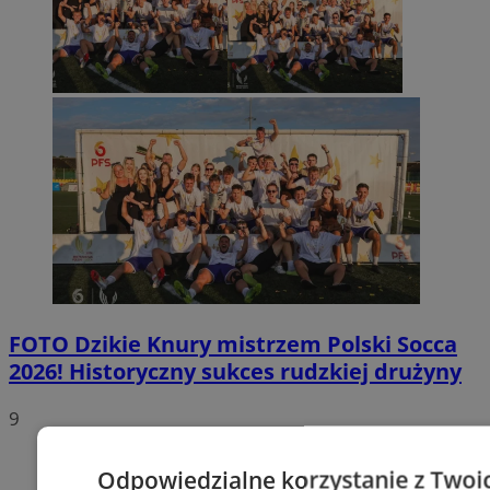
FOTO
Dzikie Knury mistrzem Polski Socca
2026! Historyczny sukces rudzkiej drużyny
9
Odpowiedzialne korzystanie z Twoi