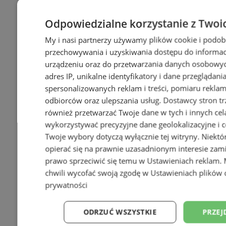
Odpowiedzialne korzystanie z Twoi
+9
My i nasi partnerzy używamy plików cookie i podob
przechowywania i uzyskiwania dostępu do informac
urządzeniu oraz do przetwarzania danych osobowych
adres IP, unikalne identyfikatory i dane przeglądani
spersonalizowanych reklam i treści, pomiaru reklam i
odbiorców oraz ulepszania usług.
Dostawcy stron tr
również przetwarzać Twoje dane w tych i innych cel
wykorzystywać precyzyjne dane geolokalizacyjne i c
Twoje wybory dotyczą wyłącznie tej witryny. Niekt
opierać się na prawnie uzasadnionym interesie zami
prawo sprzeciwić się temu w
Ustawieniach reklam
.
chwili wycofać swoją zgodę w
Ustawieniach plików 
prywatności
ODRZUĆ WSZYSTKIE
PRZEJ