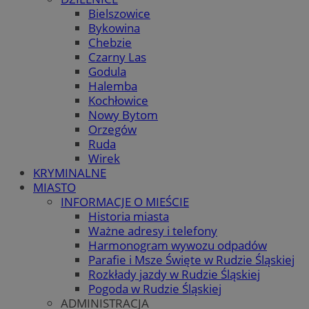
Bielszowice
Bykowina
Chebzie
Czarny Las
Godula
Halemba
Kochłowice
Nowy Bytom
Orzegów
Ruda
Wirek
KRYMINALNE
MIASTO
INFORMACJE O MIEŚCIE
Historia miasta
Ważne adresy i telefony
Harmonogram wywozu odpadów
Parafie i Msze Święte w Rudzie Śląskiej
Rozkłady jazdy w Rudzie Śląskiej
Pogoda w Rudzie Śląskiej
ADMINISTRACJA