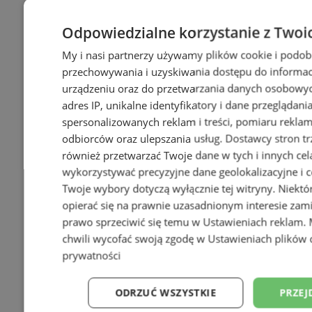
Odpowiedzialne korzystanie z Twoi
+4
My i nasi partnerzy używamy plików cookie i podob
przechowywania i uzyskiwania dostępu do informac
urządzeniu oraz do przetwarzania danych osobowych
adres IP, unikalne identyfikatory i dane przeglądani
spersonalizowanych reklam i treści, pomiaru reklam i
odbiorców oraz ulepszania usług.
Dostawcy stron tr
również przetwarzać Twoje dane w tych i innych cel
wykorzystywać precyzyjne dane geolokalizacyjne i c
Twoje wybory dotyczą wyłącznie tej witryny. Niekt
opierać się na prawnie uzasadnionym interesie zami
prawo sprzeciwić się temu w
Ustawieniach reklam
.
chwili wycofać swoją zgodę w
Ustawieniach plików 
prywatności
ODRZUĆ WSZYSTKIE
PRZEJ