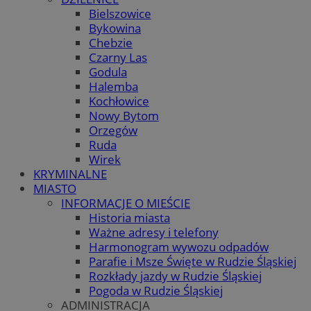
Bielszowice
Bykowina
Chebzie
Czarny Las
Godula
Halemba
Kochłowice
Nowy Bytom
Orzegów
Ruda
Wirek
KRYMINALNE
MIASTO
INFORMACJE O MIEŚCIE
Historia miasta
Ważne adresy i telefony
Harmonogram wywozu odpadów
Parafie i Msze Święte w Rudzie Śląskiej
Rozkłady jazdy w Rudzie Śląskiej
Pogoda w Rudzie Śląskiej
ADMINISTRACJA