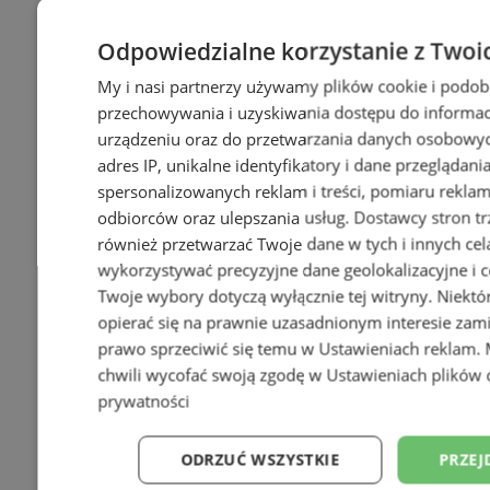
Odpowiedzialne korzystanie z Twoi
My i nasi partnerzy używamy plików cookie i podob
przechowywania i uzyskiwania dostępu do informac
+15
urządzeniu oraz do przetwarzania danych osobowych
adres IP, unikalne identyfikatory i dane przeglądani
spersonalizowanych reklam i treści, pomiaru reklam i
odbiorców oraz ulepszania usług.
Dostawcy stron tr
również przetwarzać Twoje dane w tych i innych cel
wykorzystywać precyzyjne dane geolokalizacyjne i c
Twoje wybory dotyczą wyłącznie tej witryny. Niekt
opierać się na prawnie uzasadnionym interesie zami
prawo sprzeciwić się temu w
Ustawieniach reklam
.
chwili wycofać swoją zgodę w
Ustawieniach plików 
prywatności
ODRZUĆ WSZYSTKIE
PRZEJ