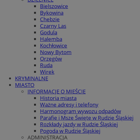
Bielszowice
Bykowina
Chebzie
Czarny Las
Godula
Halemba
Kochłowice
Nowy Bytom
Orzegów
Ruda
Wirek
KRYMINALNE
MIASTO
INFORMACJE O MIEŚCIE
Historia miasta
Ważne adresy i telefony
Harmonogram wywozu odpadów
Parafie i Msze Święte w Rudzie Śląskiej
Rozkłady jazdy w Rudzie Śląskiej
Pogoda w Rudzie Śląskiej
ADMINISTRACJA