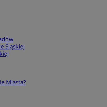
adów
e Śląskiej
kiej
ie Miasta?