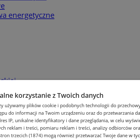
we
twa energetyczne
skiej
lne korzystanie z Twoich danych
rzy używamy plików cookie i podobnych technologii do przechow
ępu do informacji na Twoim urządzeniu oraz do przetwarzania 
dres IP, unikalne identyfikatory i dane przeglądania, w celu wyświ
h reklam i treści, pomiaru reklam i treści, analizy odbiorców or
tron trzecich (1874)
mogą również przetwarzać Twoje dane w tych