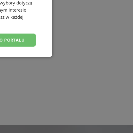
 wybory dotyczą
nym interesie
sz w każdej
DO PORTALU
esklasyfikowane
ane
owanie użytkownika i
j.