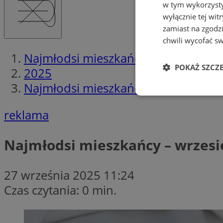
w tym wykorzysty
wyłącznie tej wi
zamiast na zgodz
chwili wycofać s
Najmłodsi mieszkańcy
POKAŻ SZCZ
2025
Najmłodsi mieszkańcy - wrzesień 2
Niezbędne
reklama
Najmłodsi mieszkańcy – wrzesi
Ni
27 września 2025 11:24
Czas czytania: 0 min.
Niezbędne pliki cook
zarządzanie kontem. 
Nazwa