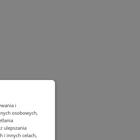
ywania i
danych osobowych,
etlania
az ulepszania
 i innych celach,