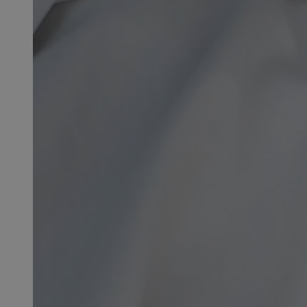
SessID
QeSessID
MvSessID
CookieScriptConse
VISITOR_PRIVACY_
msToken
Provider
Nazwa
Domena
Nazwa