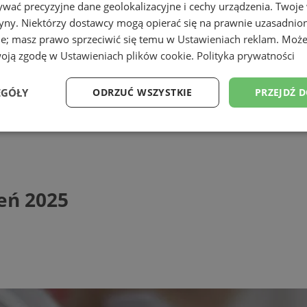
wać precyzyjne dane geolokalizacyjne i cechy urządzenia. Twoje
tryny. Niektórzy dostawcy mogą opierać się na prawnie uzasadnio
ie; masz prawo sprzeciwić się temu w
Ustawieniach reklam
. Może
woją zgodę w
Ustawieniach plików cookie
.
Polityka prywatności
EGÓŁY
ODRZUĆ WSZYSTKIE
PRZEJDŹ 
025
Wydajność
Targetowanie
Funkcjonalność
Ni
eń 2025
ezbędne
Wydajność
Targetowanie
Funkcjonalność
Niesklasyfikow
ie umożliwiają korzystanie z podstawowych funkcji strony internetowej, takich jak log
Bez niezbędnych plików cookie nie można prawidłowo korzystać ze strony internetowe
Provider
/
Okres
Opis
Domena
przechowywania