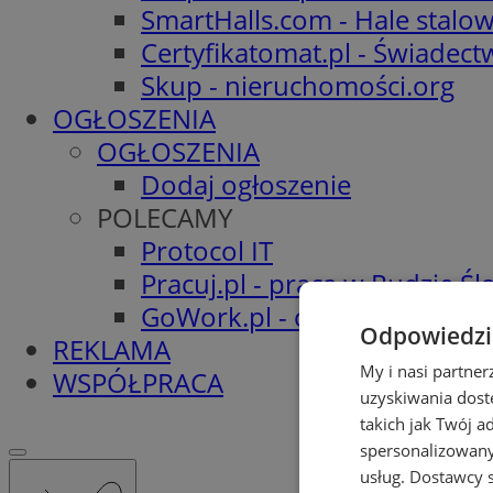
SmartHalls.com - Hale stalo
Certyfikatomat.pl - Świadec
Skup - nieruchomości.org
OGŁOSZENIA
OGŁOSZENIA
Dodaj ogłoszenie
POLECAMY
Protocol IT
Pracuj.pl - praca w Rudzie Ślą
GoWork.pl - oferty pracy
Odpowiedzia
REKLAMA
My i nasi partne
WSPÓŁPRACA
uzyskiwania dost
takich jak Twój a
spersonalizowanyc
usług.
Dostawcy s