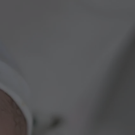
tyfikator sesji.
tyfikator sesji.
tyfikator sesji.
zez usługę Cookie-
eferencji
a pliki cookie. Jest
Cookie-Script.com
o przechowywania
watności dla ich
dane dotyczące
olityki i
ając, że ich
e w przyszłych
 celów
a, zapewniając, że
i, a ich dane są
przez witrynę
sług.