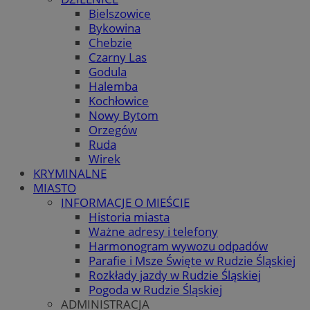
Bielszowice
Bykowina
Chebzie
Czarny Las
Godula
Halemba
Kochłowice
Nowy Bytom
Orzegów
Ruda
Wirek
KRYMINALNE
MIASTO
INFORMACJE O MIEŚCIE
Historia miasta
Ważne adresy i telefony
Harmonogram wywozu odpadów
Parafie i Msze Święte w Rudzie Śląskiej
Rozkłady jazdy w Rudzie Śląskiej
Pogoda w Rudzie Śląskiej
ADMINISTRACJA