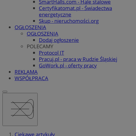
SmartHalls.com - Hale stalowe
Certyfikatomat.pl - Świadectwa
energetyczne
Skup - nieruchomości.org
OGŁOSZENIA
OGŁOSZENIA
Dodaj ogłoszenie
POLECAMY
Protocol IT
Pracuj.pl - praca w Rudzie Śląskiej
GoWork.pl - oferty pracy
REKLAMA
WSPÓŁPRACA
Ciekawe artykuły