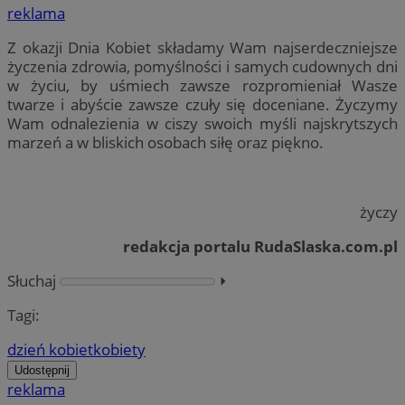
reklama
Z okazji Dnia Kobiet składamy Wam najserdeczniejsze
życzenia zdrowia, pomyślności i samych cudownych dni
w życiu, by uśmiech zawsze rozpromieniał Wasze
twarze i abyście zawsze czuły się doceniane. Życzymy
Wam odnalezienia w ciszy swoich myśli najskrytszych
marzeń a w bliskich osobach siłę oraz piękno.
życzy
redakcja portalu RudaSlaska.com.pl
Słuchaj
⏵︎
Tagi:
dzień kobiet
kobiety
Udostępnij
reklama