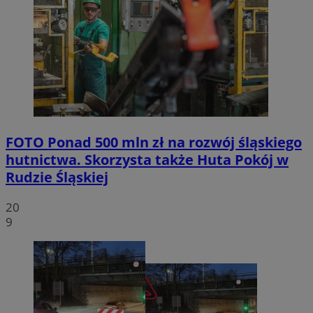
FOTO
Ponad 500 mln zł na rozwój śląskiego
hutnictwa. Skorzysta także Huta Pokój w
Rudzie Śląskiej
20
9