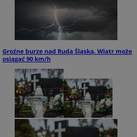
Groźne burze nad Rudą Śląską. Wiatr może
osiągać 90 km/h