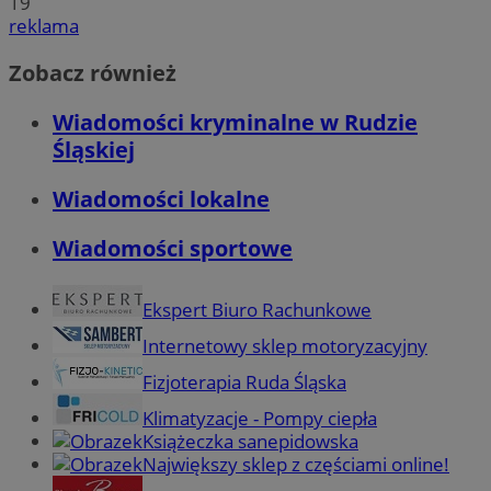
19
reklama
Zobacz również
Wiadomości kryminalne w Rudzie
Śląskiej
Wiadomości lokalne
Wiadomości sportowe
Ekspert Biuro Rachunkowe
Internetowy sklep motoryzacyjny
Fizjoterapia Ruda Śląska
Klimatyzacje - Pompy ciepła
Książeczka sanepidowska
Największy sklep z częściami online!