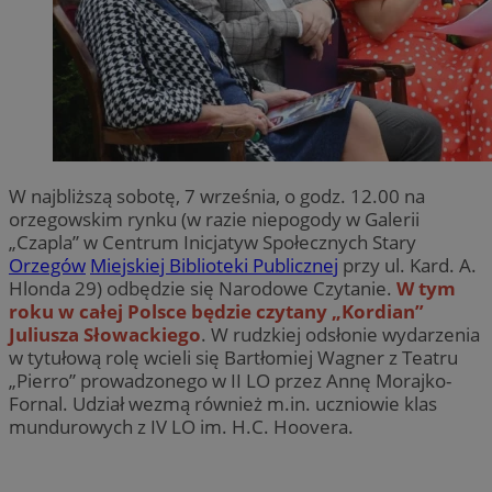
W najbliższą sobotę, 7 września, o godz. 12.00 na
orzegowskim rynku (w razie niepogody w Galerii
„Czapla” w Centrum Inicjatyw Społecznych Stary
Orzegów
Miejskiej Biblioteki Publicznej
przy ul. Kard. A.
Hlonda 29) odbędzie się Narodowe Czytanie.
W tym
roku w całej Polsce będzie czytany „Kordian”
Juliusza Słowackiego
. W rudzkiej odsłonie wydarzenia
w tytułową rolę wcieli się Bartłomiej Wagner z Teatru
„Pierro” prowadzonego w II LO przez Annę Morajko-
Fornal. Udział wezmą również m.in. uczniowie klas
mundurowych z IV LO im. H.C. Hoovera.