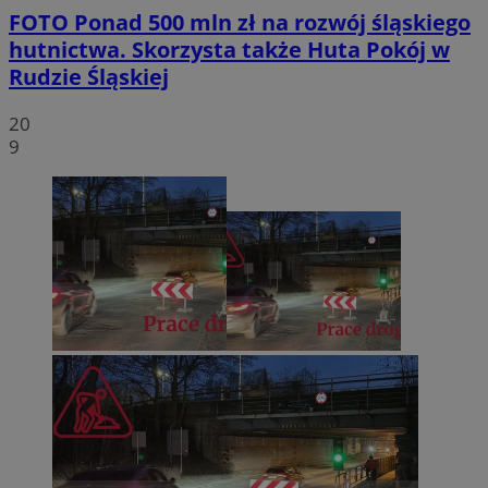
FOTO
Ponad 500 mln zł na rozwój śląskiego
hutnictwa. Skorzysta także Huta Pokój w
Rudzie Śląskiej
20
9