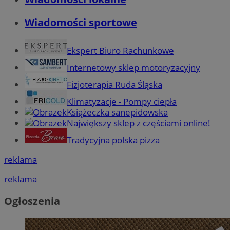
Wiadomości sportowe
Ekspert Biuro Rachunkowe
Internetowy sklep motoryzacyjny
Fizjoterapia Ruda Śląska
Klimatyzacje - Pompy ciepła
Książeczka sanepidowska
Największy sklep z częściami online!
Tradycyjna polska pizza
reklama
reklama
Ogłoszenia