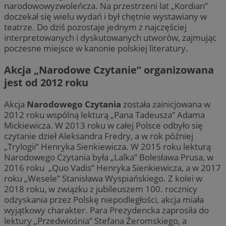
narodowowyzwoleńcza. Na przestrzeni lat „Kordian”
doczekał się wielu wydań i był chętnie wystawiany w
teatrze. Do dziś pozostaje jednym z najczęściej
interpretowanych i dyskutowanych utworów, zajmując
poczesne miejsce w kanonie polskiej literatury.
Akcja „Narodowe Czytanie” organizowana
jest od 2012 roku
Akcja
Narodowego Czytania
została zainicjowana w
2012 roku wspólną lekturą „Pana Tadeusza” Adama
Mickiewicza. W 2013 roku w całej Polsce odbyło się
czytanie dzieł Aleksandra Fredry, a w rok później
„Trylogii” Henryka Sienkiewicza. W 2015 roku lekturą
Narodowego Czytania była „Lalka” Bolesława Prusa, w
2016 roku „Quo Vadis” Henryka Sienkiewicza, a w 2017
roku „Wesele” Stanisława Wyspiańskiego. Z kolei w
2018 roku, w związku z jubileuszem 100. rocznicy
odzyskania przez Polskę niepodległości, akcja miała
wyjątkowy charakter. Para Prezydencka zaprosiła do
lektury „Przedwiośnia” Stefana Żeromskiego, a