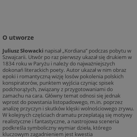
O utworze
Juliusz Słowacki
napisał „Kordiana” podczas pobytu w
Szwajcarii. Utwór po raz pierwszy ukazał się drukiem w
1834 roku w Paryżu i należy do najważniejszych
dokonań literackich poety. Autor ukazał w nim obraz
epoki i romantyczną wizję losów pokolenia polskich
konspiratorów, punktem wyjścia czyniąc spisek
podchorążych, związany z przygotowaniami do
zamachu na cara. Główny temat odnosi się jednak
wprost do powstania listopadowego, m.in. poprzez
analizę przyczyn i skutków klęski wolnościowego zrywu.
W kolejnych częściach dramatu przeplatają się motywy
realistyczne i fantastyczne, a nastrojowa sceneria
podkreśla symboliczny wymiar dzieła, którego
kluczowym zagadnieniem jest kwestia