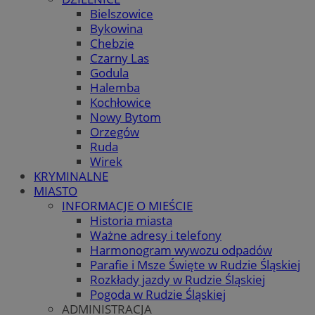
Bielszowice
Bykowina
Chebzie
Czarny Las
Godula
Halemba
Kochłowice
Nowy Bytom
Orzegów
Ruda
Wirek
KRYMINALNE
MIASTO
INFORMACJE O MIEŚCIE
Historia miasta
Ważne adresy i telefony
Harmonogram wywozu odpadów
Parafie i Msze Święte w Rudzie Śląskiej
Rozkłady jazdy w Rudzie Śląskiej
Pogoda w Rudzie Śląskiej
ADMINISTRACJA