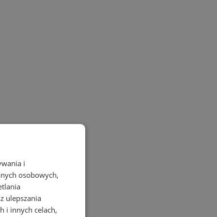
ywania i
danych osobowych,
etlania
az ulepszania
 i innych celach,