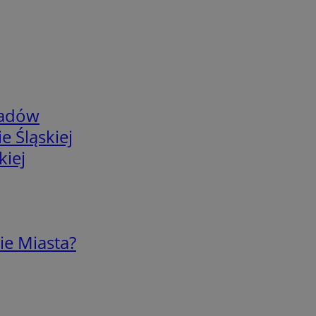
adów
e Śląskiej
kiej
ie Miasta?