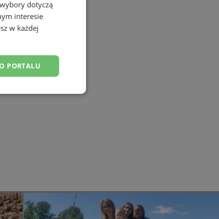
 wybory dotyczą
nym interesie
sz w każdej
DO PORTALU
esklasyfikowane
ane
owanie użytkownika i
j.