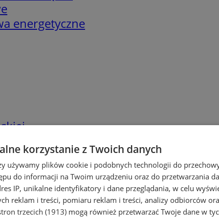
we
twa energetyczne
skiej
lne korzystanie z Twoich danych
rzy używamy plików cookie i podobnych technologii do przechow
ępu do informacji na Twoim urządzeniu oraz do przetwarzania 
dres IP, unikalne identyfikatory i dane przeglądania, w celu wyświ
h reklam i treści, pomiaru reklam i treści, analizy odbiorców or
tron trzecich (1913)
mogą również przetwarzać Twoje dane w tych