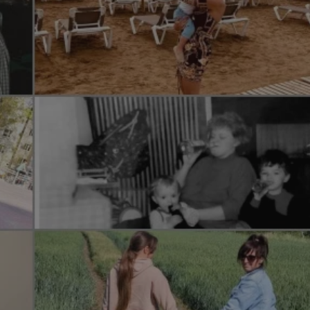
rudaslaska.com.pl
1 rok
Ten plik cookie przechowuje iden
rudaslaska.com.pl
1 rok
Ten plik cookie przechowuje iden
rudaslaska.com.pl
1 rok
Ten plik cookie przechowuje iden
.tiktok.com
1 tydzień 3 dni
Ten plik cookie jest używany do
uwierzytelniania i bezpieczeństw
użytkownicy pozostają zalogowan
zabezpieczone, jak poruszać się 
internetową lub interakcji z jej u
30 minut
Ten plik cookie służy do rozróżn
Cloudflare Inc.
Jest to korzystne dla strony int
.x.com
umożliwia tworzenie ważnych r
korzystania z jej witryny interne
29 minut 59
Ten plik cookie służy do rozróżn
Cloudflare Inc.
sekund
Jest to korzystne dla strony int
.twitter.com
umożliwia tworzenie ważnych r
korzystania z jej witryny interne
Polityce prywatności Google
METADATA
5 miesięcy 4
Ten plik cookie jest używany d
YouTube
tygodnie
zgody użytkownika i wyboru pry
.youtube.com
interakcji z witryną. Rejestruje 
zgody odwiedzającego na różne p
ustawienia prywatności, zapewni
preferencje zostaną uhonorowan
sesjach.
nt
4 tygodnie 2 dni
Ten plik cookie jest używany pr
CookieScript