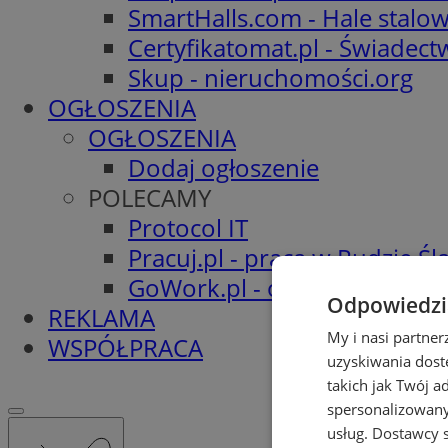
SmartHalls.com - Hale stalo
Certyfikatomat.pl - Świadec
Skup - nieruchomości.org
OGŁOSZENIA
OGŁOSZENIA
Dodaj ogłoszenie
POLECAMY
Protocol IT
Pracuj.pl - praca w Rudzie Ślą
GoWork.pl - oferty pracy
Odpowiedzia
REKLAMA
My i nasi partne
WSPÓŁPRACA
uzyskiwania dost
takich jak Twój a
spersonalizowanyc
usług.
Dostawcy s