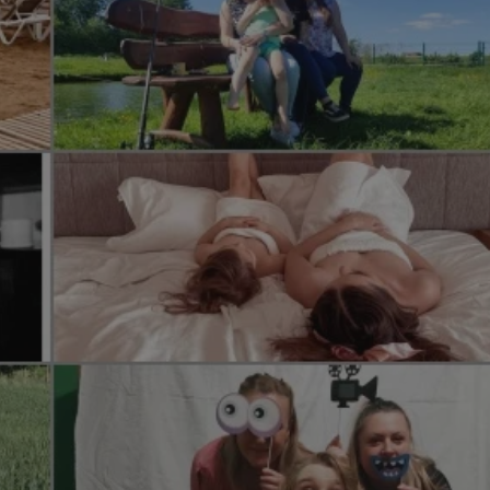
tyfikator sesji.
tyfikator sesji.
tyfikator sesji.
 celów
a, zapewniając, że
i, a ich dane są
przez witrynę
sług.
iania ludzi i botów.
ernetowej, ponieważ
aportów na temat
towej.
iania ludzi i botów.
ernetowej, ponieważ
aportów na temat
towej.
o przechowywania
watności dla ich
dane dotyczące
olityki i
ając, że ich
e w przyszłych
zez usługę Cookie-