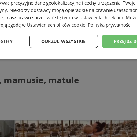
wać precyzyjne dane geolokalizacyjne i cechy urządzenia. Twoje
tryny. Niektórzy dostawcy mogą opierać się na prawnie uzasadnio
ie; masz prawo sprzeciwić się temu w
Ustawieniach reklam
. Może
woją zgodę w
Ustawieniach plików cookie
.
Polityka prywatności
EGÓŁY
ODRZUĆ WSZYSTKIE
PRZEJDŹ 
usie, matule
Wydajność
Targetowanie
Funkcjonalność
Ni
, mamusie, matule
ezbędne
Wydajność
Targetowanie
Funkcjonalność
Niesklasyfikow
ie umożliwiają korzystanie z podstawowych funkcji strony internetowej, takich jak log
Bez niezbędnych plików cookie nie można prawidłowo korzystać ze strony internetowe
Provider
/
Okres
Opis
Domena
przechowywania