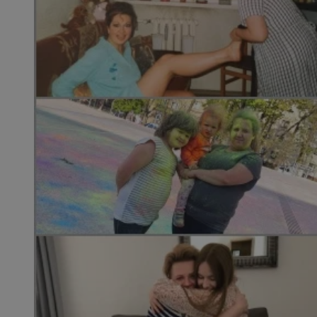
SessID
QeSessID
MvSessID
msToken
__cf_bm
__cf_bm
VISITOR_PRIVACY_
CookieScriptConse