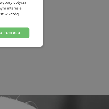
 wybory dotyczą
nym interesie
sz w każdej
DO PORTALU
esklasyfikowane
ane
owanie użytkownika i
j.