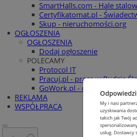
SmartHalls.com - Hale stalo
Certyfikatomat.pl - Świadec
Skup - nieruchomości.org
OGŁOSZENIA
OGŁOSZENIA
Dodaj ogłoszenie
POLECAMY
Protocol IT
Pracuj.pl - praca w Rudzie Ślą
GoWork.pl - oferty pracy
Odpowiedzia
REKLAMA
My i nasi partne
WSPÓŁPRACA
uzyskiwania dost
takich jak Twój a
spersonalizowanyc
usług.
Dostawcy s