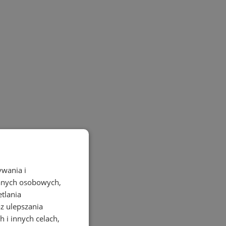
ywania i
danych osobowych,
etlania
az ulepszania
 i innych celach,