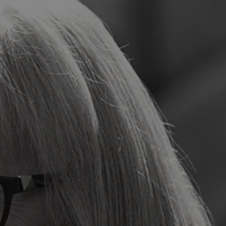
tyfikator sesji.
tyfikator sesji.
tyfikator sesji.
 celów
a, zapewniając, że
i, a ich dane są
przez witrynę
sług.
iania ludzi i botów.
ernetowej, ponieważ
aportów na temat
towej.
iania ludzi i botów.
ernetowej, ponieważ
aportów na temat
towej.
o przechowywania
watności dla ich
dane dotyczące
olityki i
ając, że ich
e w przyszłych
zez usługę Cookie-