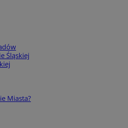
adów
e Śląskiej
kiej
ie Miasta?