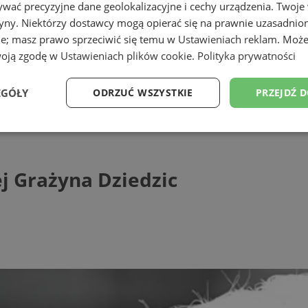
wać precyzyjne dane geolokalizacyjne i cechy urządzenia. Twoje
tryny. Niektórzy dostawcy mogą opierać się na prawnie uzasadnio
ie; masz prawo sprzeciwić się temu w
Ustawieniach reklam
. Może
woją zgodę w
Ustawieniach plików cookie
.
Polityka prywatności
EGÓŁY
ODRZUĆ WSZYSTKIE
PRZEJDŹ 
ażyna Dziedzic
Wydajność
Targetowanie
Funkcjonalność
Ni
ej Grażyna Dziedzic
ezbędne
Wydajność
Targetowanie
Funkcjonalność
Niesklasyfikow
ie umożliwiają korzystanie z podstawowych funkcji strony internetowej, takich jak log
Bez niezbędnych plików cookie nie można prawidłowo korzystać ze strony internetowe
Provider
/
Okres
Opis
Domena
przechowywania