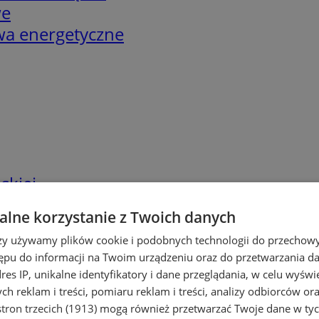
we
twa energetyczne
skiej
lne korzystanie z Twoich danych
rzy używamy plików cookie i podobnych technologii do przechow
ępu do informacji na Twoim urządzeniu oraz do przetwarzania 
dres IP, unikalne identyfikatory i dane przeglądania, w celu wyświ
h reklam i treści, pomiaru reklam i treści, analizy odbiorców or
tron trzecich (1913)
mogą również przetwarzać Twoje dane w tych