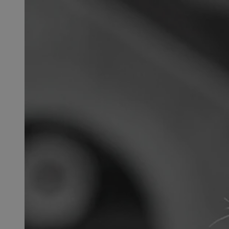
SessID
QeSessID
MvSessID
msToken
__cf_bm
__cf_bm
VISITOR_PRIVACY_
CookieScriptConse