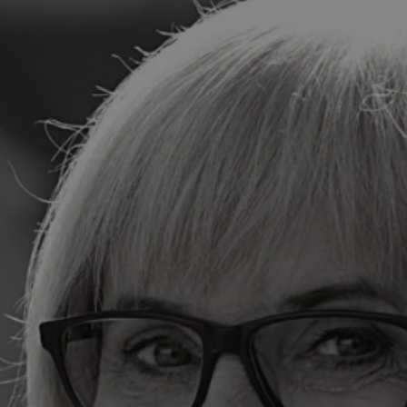
rudaslaska.com.pl
1 rok
Ten plik cookie przechowuje iden
rudaslaska.com.pl
1 rok
Ten plik cookie przechowuje iden
rudaslaska.com.pl
1 rok
Ten plik cookie przechowuje iden
.tiktok.com
1 tydzień 3 dni
Ten plik cookie jest używany do
uwierzytelniania i bezpieczeństw
użytkownicy pozostają zalogowan
zabezpieczone, jak poruszać się 
internetową lub interakcji z jej u
30 minut
Ten plik cookie służy do rozróżn
Cloudflare Inc.
Jest to korzystne dla strony int
.x.com
umożliwia tworzenie ważnych r
korzystania z jej witryny interne
29 minut 59
Ten plik cookie służy do rozróżn
Cloudflare Inc.
sekund
Jest to korzystne dla strony int
.twitter.com
umożliwia tworzenie ważnych r
korzystania z jej witryny interne
Polityce prywatności Google
METADATA
5 miesięcy 4
Ten plik cookie jest używany d
YouTube
tygodnie
zgody użytkownika i wyboru pry
.youtube.com
interakcji z witryną. Rejestruje 
zgody odwiedzającego na różne p
ustawienia prywatności, zapewni
preferencje zostaną uhonorowan
sesjach.
nt
4 tygodnie 2 dni
Ten plik cookie jest używany pr
CookieScript