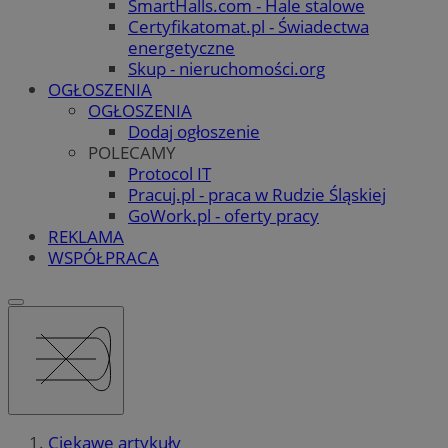
SmartHalls.com - Hale stalowe
Certyfikatomat.pl - Świadectwa
energetyczne
Skup - nieruchomości.org
OGŁOSZENIA
OGŁOSZENIA
Dodaj ogłoszenie
POLECAMY
Protocol IT
Pracuj.pl - praca w Rudzie Śląskiej
GoWork.pl - oferty pracy
REKLAMA
WSPÓŁPRACA
Ciekawe artykuły