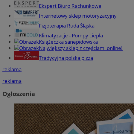
Ekspert Biuro Rachunkowe
Internetowy sklep motoryzacyjny
Fizjoterapia Ruda Śląska
Klimatyzacje - Pompy ciepła
Książeczka sanepidowska
Największy sklep z częściami online!
Tradycyjna polska pizza
reklama
reklama
Ogłoszenia