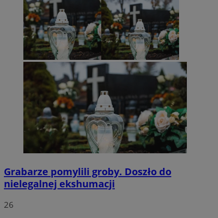
Grabarze pomylili groby. Doszło do
nielegalnej ekshumacji
26