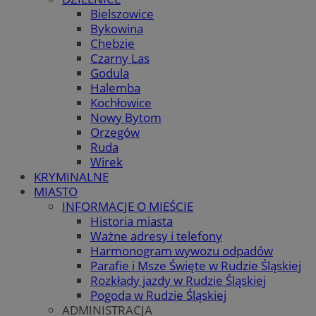
Bielszowice
Bykowina
Chebzie
Czarny Las
Godula
Halemba
Kochłowice
Nowy Bytom
Orzegów
Ruda
Wirek
KRYMINALNE
MIASTO
INFORMACJE O MIEŚCIE
Historia miasta
Ważne adresy i telefony
Harmonogram wywozu odpadów
Parafie i Msze Święte w Rudzie Śląskiej
Rozkłady jazdy w Rudzie Śląskiej
Pogoda w Rudzie Śląskiej
ADMINISTRACJA