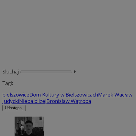
Słuchaj
⏵︎
Tagi:
bielszowice
Dom Kultury w Bielszowicach
Marek Wacław
Judycki
Nieba bliżej
Bronisław Wątroba
Udostępnij