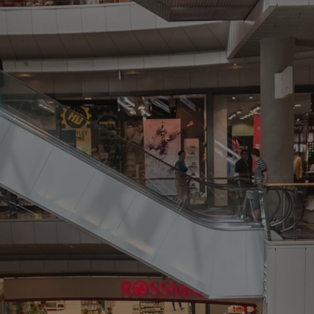
rudaslaska.com.pl
1 rok
Ten plik cookie przechowuje iden
rudaslaska.com.pl
1 rok
Ten plik cookie przechowuje iden
rudaslaska.com.pl
1 rok
Ten plik cookie przechowuje iden
.tiktok.com
1 tydzień 3 dni
Ten plik cookie jest używany do
uwierzytelniania i bezpieczeństw
użytkownicy pozostają zalogowan
zabezpieczone, jak poruszać się 
internetową lub interakcji z jej u
30 minut
Ten plik cookie służy do rozróżn
Cloudflare Inc.
Jest to korzystne dla strony int
.x.com
umożliwia tworzenie ważnych r
korzystania z jej witryny interne
29 minut 59
Ten plik cookie służy do rozróżn
Cloudflare Inc.
sekund
Jest to korzystne dla strony int
.twitter.com
umożliwia tworzenie ważnych r
korzystania z jej witryny interne
Polityce prywatności Google
METADATA
5 miesięcy 4
Ten plik cookie jest używany d
YouTube
tygodnie
zgody użytkownika i wyboru pry
.youtube.com
interakcji z witryną. Rejestruje 
zgody odwiedzającego na różne p
ustawienia prywatności, zapewni
preferencje zostaną uhonorowan
sesjach.
nt
4 tygodnie 2 dni
Ten plik cookie jest używany pr
CookieScript