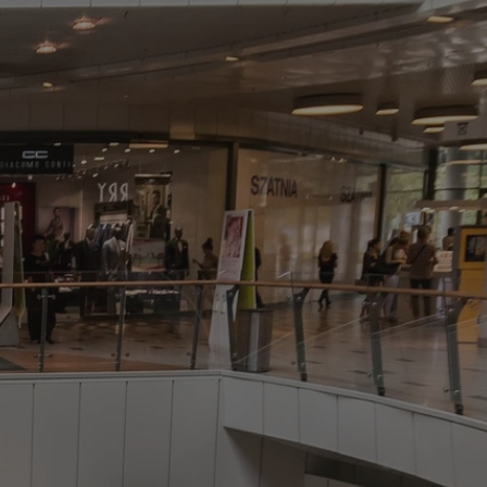
tyfikator sesji.
tyfikator sesji.
tyfikator sesji.
 celów
a, zapewniając, że
i, a ich dane są
przez witrynę
sług.
iania ludzi i botów.
ernetowej, ponieważ
aportów na temat
towej.
iania ludzi i botów.
ernetowej, ponieważ
aportów na temat
towej.
o przechowywania
watności dla ich
dane dotyczące
olityki i
ając, że ich
e w przyszłych
zez usługę Cookie-