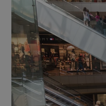
SessID
QeSessID
MvSessID
msToken
__cf_bm
__cf_bm
VISITOR_PRIVACY_
CookieScriptConse