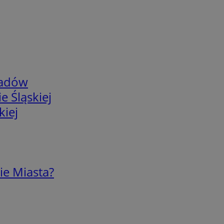
adów
e Śląskiej
kiej
ie Miasta?