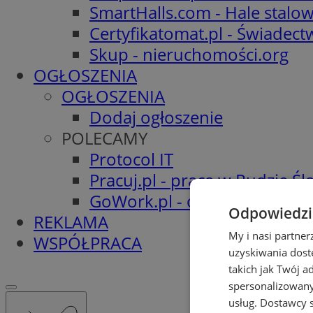
SmartHalls.com - Hale stalo
Certyfikatomat.pl - Świadec
Skup - nieruchomości.org
OGŁOSZENIA
OGŁOSZENIA
Dodaj ogłoszenie
POLECAMY
Protocol IT
Pracuj.pl - praca w Rudzie Ślą
GoWork.pl - oferty pracy
Odpowiedzia
REKLAMA
My i nasi partne
WSPÓŁPRACA
uzyskiwania dost
takich jak Twój a
spersonalizowanyc
usług.
Dostawcy s