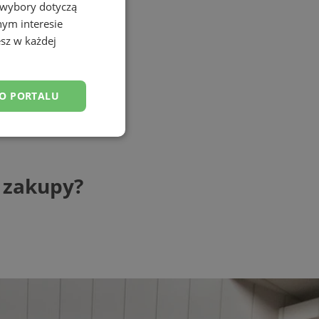
 wybory dotyczą
nym interesie
sz w każdej
DO PORTALU
esklasyfikowane
 zakupy?
ane
owanie użytkownika i
j.