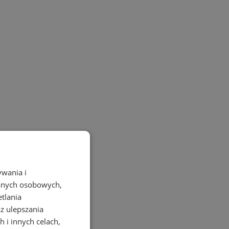
ywania i
danych osobowych,
etlania
az ulepszania
 i innych celach,