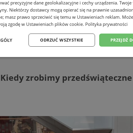
wać precyzyjne dane geolokalizacyjne i cechy urządzenia. Twoje
tryny. Niektórzy dostawcy mogą opierać się na prawnie uzasadnio
ie; masz prawo sprzeciwić się temu w
Ustawieniach reklam
. Może
woją zgodę w
Ustawieniach plików cookie
.
Polityka prywatności
EGÓŁY
ODRZUĆ WSZYSTKIE
PRZEJDŹ 
dy zrobimy przedświąteczne zakupy?
Wydajność
Targetowanie
Funkcjonalność
Ni
 Kiedy zrobimy przedświąteczne
ezbędne
Wydajność
Targetowanie
Funkcjonalność
Niesklasyfikow
ie umożliwiają korzystanie z podstawowych funkcji strony internetowej, takich jak log
Bez niezbędnych plików cookie nie można prawidłowo korzystać ze strony internetowe
Provider
/
Okres
Opis
Domena
przechowywania