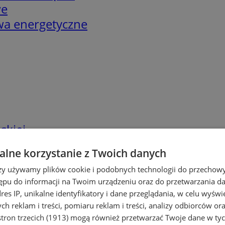
we
twa energetyczne
skiej
lne korzystanie z Twoich danych
rzy używamy plików cookie i podobnych technologii do przechow
ępu do informacji na Twoim urządzeniu oraz do przetwarzania 
dres IP, unikalne identyfikatory i dane przeglądania, w celu wyświ
h reklam i treści, pomiaru reklam i treści, analizy odbiorców or
tron trzecich (1913)
mogą również przetwarzać Twoje dane w tych