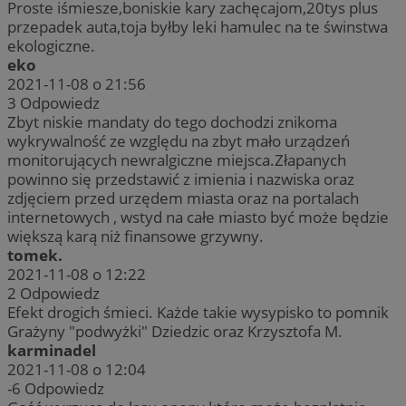
Proste iśmiesze,boniskie kary zachęcajom,20tys plus
przepadek auta,toja byłby leki hamulec na te świnstwa
ekologiczne.
eko
2021-11-08 o 21:56
3
Odpowiedz
Zbyt niskie mandaty do tego dochodzi znikoma
wykrywalność ze względu na zbyt mało urządzeń
monitorujących newralgiczne miejsca.Złapanych
powinno się przedstawić z imienia i nazwiska oraz
zdjęciem przed urzędem miasta oraz na portalach
internetowych , wstyd na całe miasto być może będzie
większą karą niż finansowe grzywny.
tomek.
2021-11-08 o 12:22
2
Odpowiedz
Efekt drogich śmieci. Każde takie wysypisko to pomnik
Grażyny "podwyżki" Dziedzic oraz Krzysztofa M.
karminadel
2021-11-08 o 12:04
-6
Odpowiedz