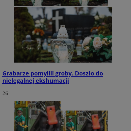
Grabarze pomylili groby. Doszło do
nielegalnej ekshumacji
26