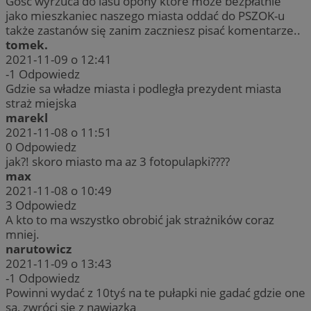
Gość wyrzuca do lasu opony które może bezpłatnie
jako mieszkaniec naszego miasta oddać do PSZOK-u
także zastanów się zanim zaczniesz pisać komentarze..
tomek.
2021-11-09 o 12:41
-1
Odpowiedz
Gdzie sa władze miasta i podległa prezydent miasta
straż miejska
marekl
2021-11-08 o 11:51
0
Odpowiedz
jak?! skoro miasto ma az 3 fotopulapki????
max
2021-11-08 o 10:49
3
Odpowiedz
A kto to ma wszystko obrobić jak strażników coraz
mniej.
narutowicz
2021-11-09 o 13:43
-1
Odpowiedz
Powinni wydać z 10tyś na te pułapki nie gadać gdzie one
są, zwróci się z nawiązką