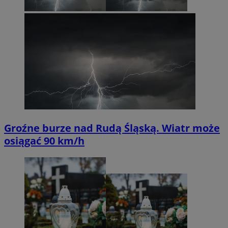
Groźne burze nad Rudą Śląską. Wiatr może
osiągać 90 km/h