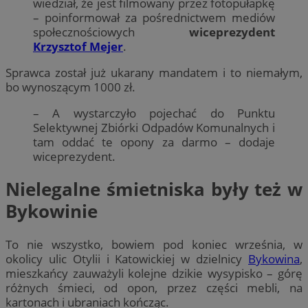
wiedział, że jest filmowany przez fotopułapkę
– poinformował za pośrednictwem mediów
społecznościowych
wiceprezydent
Krzysztof Mejer
.
Sprawca został już ukarany mandatem i to niemałym,
bo wynoszącym 1000 zł.
– A wystarczyło pojechać do Punktu
Selektywnej Zbiórki Odpadów Komunalnych i
tam oddać te opony za darmo – dodaje
wiceprezydent.
Nielegalne śmietniska były też w
Bykowinie
To nie wszystko, bowiem pod koniec września, w
okolicy ulic Otylii i Katowickiej w dzielnicy
Bykowina
,
mieszkańcy zauważyli kolejne dzikie wysypisko – górę
różnych śmieci, od opon, przez części mebli, na
kartonach i ubraniach kończąc.