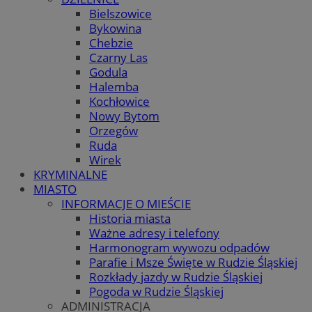
Bielszowice
Bykowina
Chebzie
Czarny Las
Godula
Halemba
Kochłowice
Nowy Bytom
Orzegów
Ruda
Wirek
KRYMINALNE
MIASTO
INFORMACJE O MIEŚCIE
Historia miasta
Ważne adresy i telefony
Harmonogram wywozu odpadów
Parafie i Msze Święte w Rudzie Śląskiej
Rozkłady jazdy w Rudzie Śląskiej
Pogoda w Rudzie Śląskiej
ADMINISTRACJA