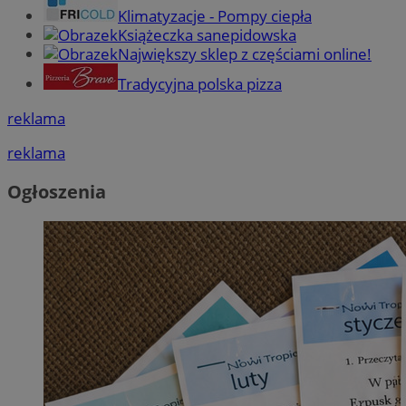
Klimatyzacje - Pompy ciepła
Książeczka sanepidowska
Największy sklep z częściami online!
Tradycyjna polska pizza
reklama
reklama
Ogłoszenia