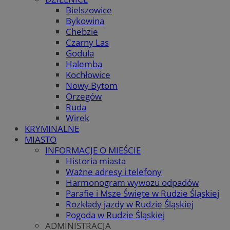
Bielszowice
Bykowina
Chebzie
Czarny Las
Godula
Halemba
Kochłowice
Nowy Bytom
Orzegów
Ruda
Wirek
KRYMINALNE
MIASTO
INFORMACJE O MIEŚCIE
Historia miasta
Ważne adresy i telefony
Harmonogram wywozu odpadów
Parafie i Msze Święte w Rudzie Śląskiej
Rozkłady jazdy w Rudzie Śląskiej
Pogoda w Rudzie Śląskiej
ADMINISTRACJA