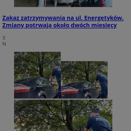
Zakaz zatrzymywania na ul. Energetyków.
Zmiany potrwają około dwóch miesięcy
3
N