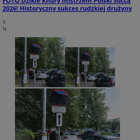
FOTO
Dzikie Knury mistrzem Polski Socca
2026! Historyczny sukces rudzkiej drużyny
9
N