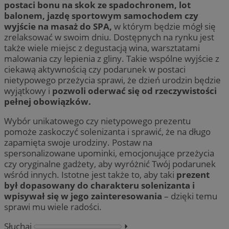
postaci bonu na skok ze spadochronem, lot
balonem, jazdę sportowym samochodem czy
wyjście na masaż do SPA,
w którym będzie mógł się
zrelaksować w swoim dniu. Dostępnych na rynku jest
także wiele miejsc z degustacją wina, warsztatami
malowania czy lepienia z gliny. Takie wspólne wyjście z
ciekawą aktywnością czy podarunek w postaci
nietypowego przeżycia sprawi, że dzień urodzin będzie
wyjątkowy i
pozwoli oderwać się od rzeczywistości
pełnej obowiązków.
Wybór unikatowego czy nietypowego prezentu
pomoże zaskoczyć solenizanta i sprawić, że na długo
zapamięta swoje urodziny. Postaw na
spersonalizowane upominki, emocjonujące przeżycia
czy oryginalne gadżety, aby wyróżnić Twój podarunek
wśród innych. Istotne jest także to, aby taki
prezent
był dopasowany do charakteru solenizanta i
wpisywał się w jego zainteresowania
– dzięki temu
sprawi mu wiele radości.
Słuchaj
⏵︎