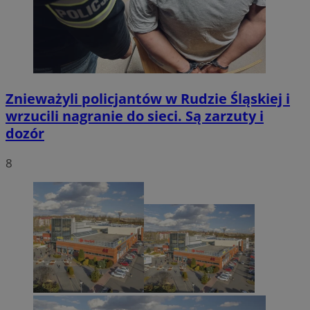
Znieważyli policjantów w Rudzie Śląskiej i
wrzucili nagranie do sieci. Są zarzuty i
dozór
8