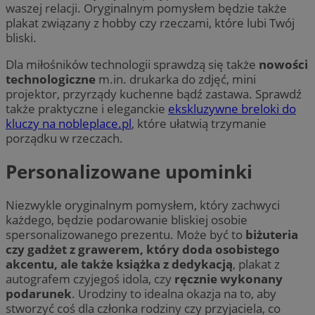
waszej relacji. Oryginalnym pomysłem będzie także
plakat związany z hobby czy rzeczami, które lubi Twój
bliski.
Dla miłośników technologii sprawdzą się także
nowości
technologiczne
m.in. drukarka do zdjęć, mini
projektor, przyrządy kuchenne bądź zastawa. Sprawdź
także praktyczne i eleganckie
ekskluzywne breloki do
kluczy na nobleplace.pl
, które ułatwią trzymanie
porządku w rzeczach.
Personalizowane upominki
Niezwykle oryginalnym pomysłem, który zachwyci
każdego, będzie podarowanie bliskiej osobie
spersonalizowanego prezentu. Może być to
biżuteria
czy gadżet z grawerem, który doda osobistego
akcentu, ale także książka z dedykacją
, plakat z
autografem czyjegoś idola, czy
ręcznie wykonany
podarunek
. Urodziny to idealna okazja na to, aby
stworzyć coś dla członka rodziny czy przyjaciela, co