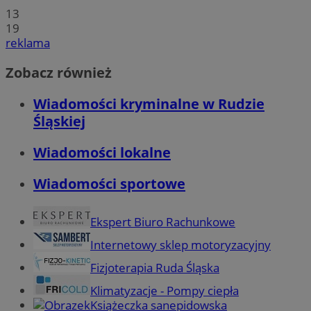
13
19
reklama
Zobacz również
Wiadomości kryminalne w Rudzie
Śląskiej
Wiadomości lokalne
Wiadomości sportowe
Ekspert Biuro Rachunkowe
Internetowy sklep motoryzacyjny
Fizjoterapia Ruda Śląska
Klimatyzacje - Pompy ciepła
Książeczka sanepidowska