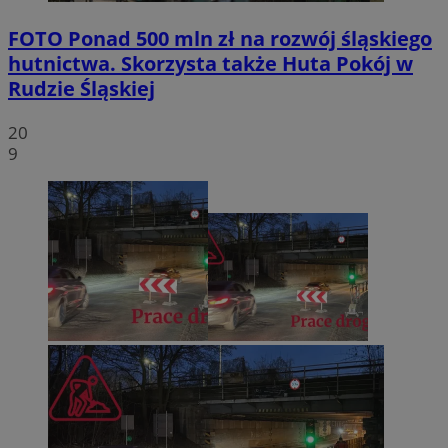
FOTO
Ponad 500 mln zł na rozwój śląskiego
hutnictwa. Skorzysta także Huta Pokój w
Rudzie Śląskiej
20
9