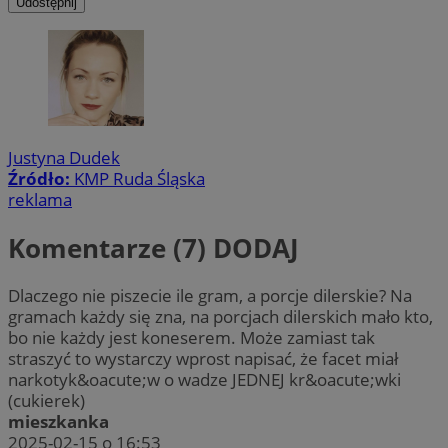
Udostępnij
Justyna Dudek
Źródło:
KMP Ruda Śląska
reklama
Komentarze (7)
DODAJ
Dlaczego nie piszecie ile gram, a porcje dilerskie? Na
gramach każdy się zna, na porcjach dilerskich mało kto,
bo nie każdy jest koneserem. Może zamiast tak
straszyć to wystarczy wprost napisać, że facet miał
narkotyk&oacute;w o wadze JEDNEJ kr&oacute;wki
(cukierek)
mieszkanka
2025-02-15 o 16:53