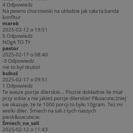
4
Odpowiedz
Na pewno chorzowski na układzie jak cała ta banda
konfitur
marek
2025-02-12 o 19:51
5
Odpowiedz
NOgA TO TY
pastor
2025-02-17 o 08:40
-3
Odpowiedz
nie to był skubol
bubuś
2025-02-17 o 09:51
1
Odpowiedz
Te wasze porcje dilerskie... Piszcie dokładnie ile miał
przy sobie a nie jakieś porcje dilerskie! P&oacute;źniej
sie okazuje, że te 1000 porcji to było 10gram. Też mi
wielki diler. Śmiech na sali z tych naszych
piesk&oacute;w.
Śmiech_na_sali
2025-02-12 o 11:43