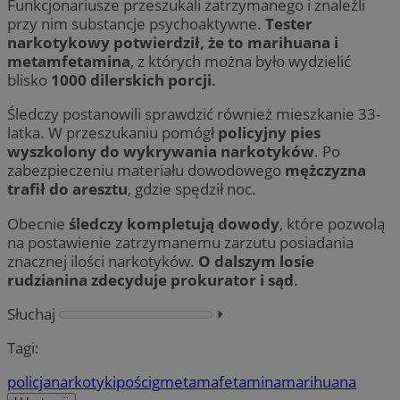
Funkcjonariusze przeszukali zatrzymanego i znaleźli
przy nim substancje psychoaktywne.
Tester
narkotykowy potwierdził, że to marihuana i
metamfetamina
, z których można było wydzielić
blisko
1000 dilerskich porcji
.
Śledczy postanowili sprawdzić również mieszkanie 33-
latka. W przeszukaniu pomógł
policyjny pies
wyszkolony do wykrywania narkotyków
. Po
zabezpieczeniu materiału dowodowego
mężczyzna
trafił do aresztu
, gdzie spędził noc.
Obecnie
śledczy kompletują dowody
, które pozwolą
na postawienie zatrzymanemu zarzutu posiadania
znacznej ilości narkotyków.
O dalszym losie
rudzianina zdecyduje prokurator i sąd
.
Słuchaj
⏵︎
Tagi:
policja
narkotyki
pościg
metamafetamina
marihuana