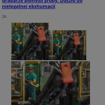
Grabarze pomylili groby. Doszło do
nielegalnej ekshumacji
26