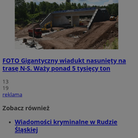
FOTO
Gigantyczny wiadukt nasunięty na
trasę N-S. Waży ponad 5 tysięcy ton
13
19
reklama
Zobacz również
Wiadomości kryminalne w Rudzie
Śląskiej