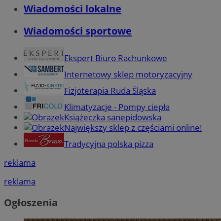
Wiadomości lokalne
Wiadomości sportowe
Ekspert Biuro Rachunkowe
Internetowy sklep motoryzacyjny
Fizjoterapia Ruda Śląska
Klimatyzacje - Pompy ciepła
Książeczka sanepidowska
Największy sklep z częściami online!
Tradycyjna polska pizza
reklama
reklama
Ogłoszenia