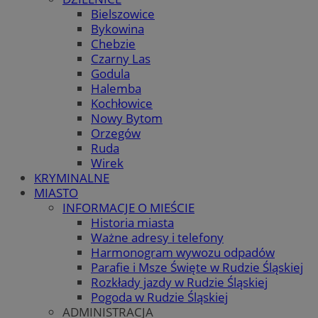
Bielszowice
Bykowina
Chebzie
Czarny Las
Godula
Halemba
Kochłowice
Nowy Bytom
Orzegów
Ruda
Wirek
KRYMINALNE
MIASTO
INFORMACJE O MIEŚCIE
Historia miasta
Ważne adresy i telefony
Harmonogram wywozu odpadów
Parafie i Msze Święte w Rudzie Śląskiej
Rozkłady jazdy w Rudzie Śląskiej
Pogoda w Rudzie Śląskiej
ADMINISTRACJA