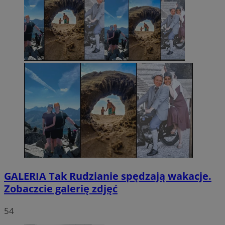
GALERIA
Tak Rudzianie spędzają wakacje.
Zobaczcie galerię zdjęć
54