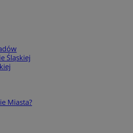
adów
e Śląskiej
kiej
ie Miasta?