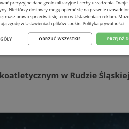
wać precyzyjne dane geolokalizacyjne i cechy urządzenia. Twoje
tryny. Niektórzy dostawcy mogą opierać się na prawnie uzasadnio
ie; masz prawo sprzeciwić się temu w
Ustawieniach reklam
. Może
woją zgodę w
Ustawieniach plików cookie
.
Polityka prywatności
EGÓŁY
ODRZUĆ WSZYSTKIE
PRZEJDŹ 
letycznym w Rudzie Śląskiej
Wydajność
Targetowanie
Funkcjonalność
Ni
koatletycznym w Rudzie Śląskie
ezbędne
Wydajność
Targetowanie
Funkcjonalność
Niesklasyfikow
ie umożliwiają korzystanie z podstawowych funkcji strony internetowej, takich jak log
Bez niezbędnych plików cookie nie można prawidłowo korzystać ze strony internetowe
Provider
/
Okres
Opis
Domena
przechowywania