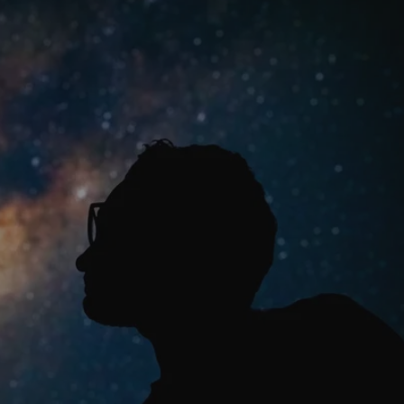
tyfikator sesji.
tyfikator sesji.
tyfikator sesji.
zez usługę Cookie-
eferencji
a pliki cookie. Jest
Cookie-Script.com
o przechowywania
watności dla ich
dane dotyczące
olityki i
ając, że ich
e w przyszłych
 celów
a, zapewniając, że
i, a ich dane są
przez witrynę
sług.