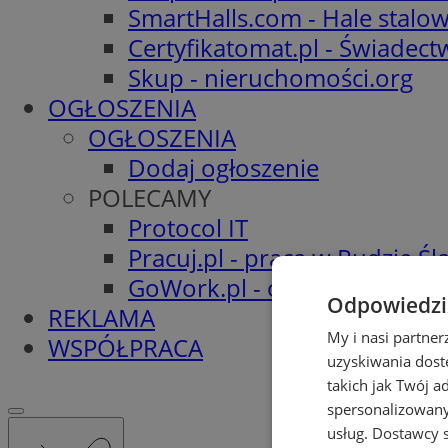
SmartHalls.com - Hale stalo
Certyfikatomat.pl - Świadec
Skup - nieruchomości.org
OGŁOSZENIA
OGŁOSZENIA
Dodaj ogłoszenie
POLECAMY
Protocol IT
Pracuj.pl - praca w Rudzie Ślą
GoWork.pl - oferty pracy
Odpowiedzia
REKLAMA
My i nasi partne
WSPÓŁPRACA
uzyskiwania dost
takich jak Twój a
spersonalizowanyc
usług.
Dostawcy s