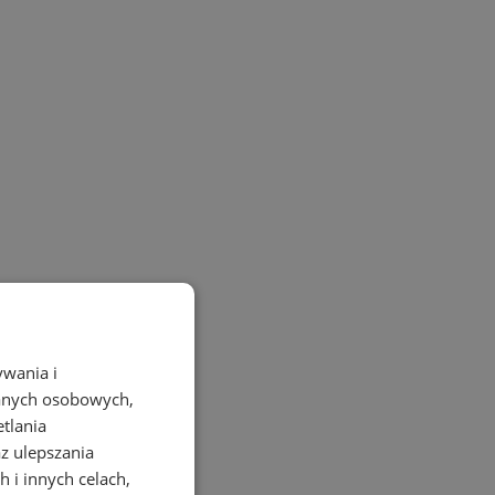
ywania i
danych osobowych,
etlania
az ulepszania
 i innych celach,