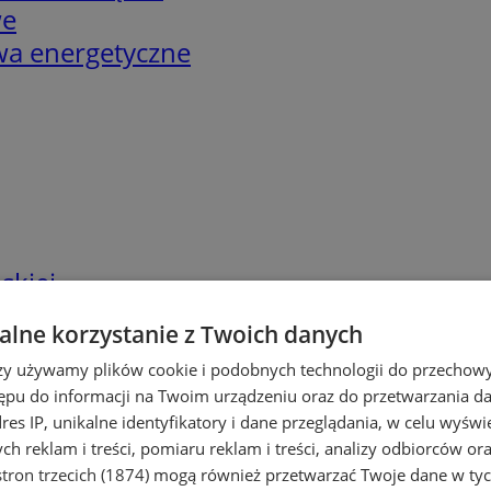
we
twa energetyczne
skiej
lne korzystanie z Twoich danych
rzy używamy plików cookie i podobnych technologii do przechow
ępu do informacji na Twoim urządzeniu oraz do przetwarzania 
dres IP, unikalne identyfikatory i dane przeglądania, w celu wyświ
h reklam i treści, pomiaru reklam i treści, analizy odbiorców or
tron trzecich (1874)
mogą również przetwarzać Twoje dane w tych