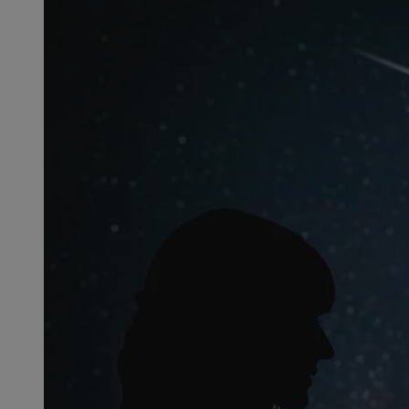
SessID
QeSessID
MvSessID
CookieScriptConse
VISITOR_PRIVACY_
msToken
Provider
Nazwa
Domena
Nazwa