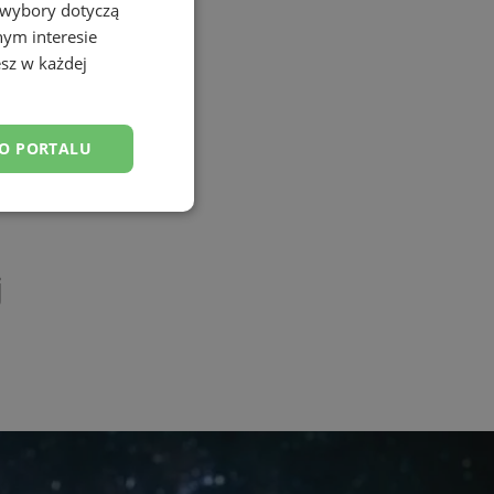
 wybory dotyczą
nym interesie
sz w każdej
DO PORTALU
esklasyfikowane
j
ane
owanie użytkownika i
j.