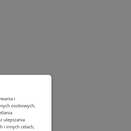
ywania i
danych osobowych,
etlania
az ulepszania
 i innych celach,