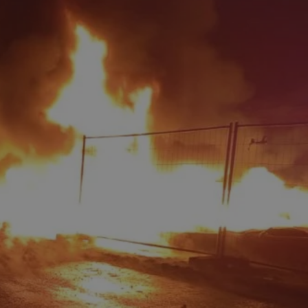
tyfikator sesji.
tyfikator sesji.
tyfikator sesji.
 celów
a, zapewniając, że
i, a ich dane są
przez witrynę
sług.
iania ludzi i botów.
ernetowej, ponieważ
aportów na temat
towej.
iania ludzi i botów.
ernetowej, ponieważ
aportów na temat
towej.
o przechowywania
watności dla ich
dane dotyczące
olityki i
ając, że ich
e w przyszłych
zez usługę Cookie-