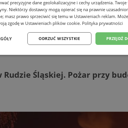
wać precyzyjne dane geolokalizacyjne i cechy urządzenia. Twoje
tryny. Niektórzy dostawcy mogą opierać się na prawnie uzasadnio
ie; masz prawo sprzeciwić się temu w
Ustawieniach reklam
. Może
woją zgodę w
Ustawieniach plików cookie
.
Polityka prywatności
EGÓŁY
ODRZUĆ WSZYSTKIE
PRZEJDŹ 
e Śląskiej. Pożar przy budowie trasy N-
Wydajność
Targetowanie
Funkcjonalność
Ni
Rudzie Śląskiej. Pożar przy bud
ezbędne
Wydajność
Targetowanie
Funkcjonalność
Niesklasyfikow
ie umożliwiają korzystanie z podstawowych funkcji strony internetowej, takich jak log
Bez niezbędnych plików cookie nie można prawidłowo korzystać ze strony internetowe
Provider
/
Okres
Opis
Domena
przechowywania