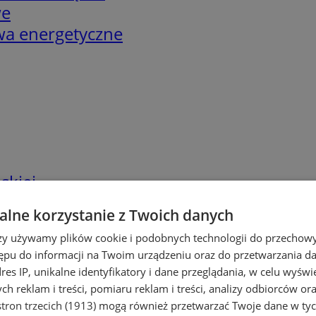
we
twa energetyczne
skiej
lne korzystanie z Twoich danych
rzy używamy plików cookie i podobnych technologii do przechow
ępu do informacji na Twoim urządzeniu oraz do przetwarzania 
dres IP, unikalne identyfikatory i dane przeglądania, w celu wyświ
h reklam i treści, pomiaru reklam i treści, analizy odbiorców or
tron trzecich (1913)
mogą również przetwarzać Twoje dane w tych