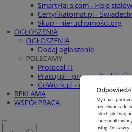
SmartHalls.com - Hale stalo
Certyfikatomat.pl - Świadec
Skup - nieruchomości.org
OGŁOSZENIA
OGŁOSZENIA
Dodaj ogłoszenie
POLECAMY
Protocol IT
Pracuj.pl - praca w Rudzie Ślą
GoWork.pl - oferty pracy
Odpowiedzia
REKLAMA
My i nasi partne
WSPÓŁPRACA
uzyskiwania dost
takich jak Twój a
spersonalizowanyc
usług.
Dostawcy s