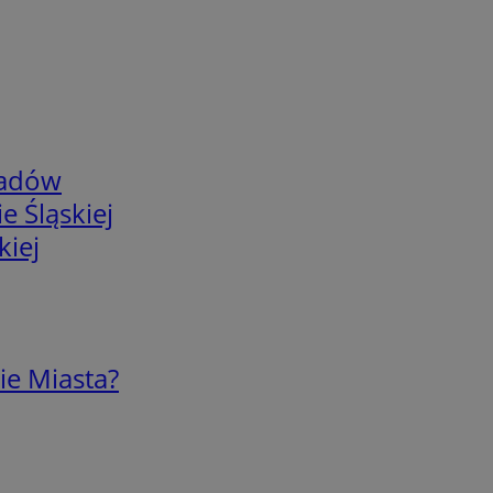
adów
e Śląskiej
kiej
ie Miasta?