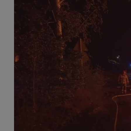
SessID
QeSessID
MvSessID
msToken
__cf_bm
__cf_bm
VISITOR_PRIVACY_
CookieScriptConse