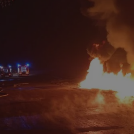
rudaslaska.com.pl
1 rok
Ten plik cookie przechowuje iden
rudaslaska.com.pl
1 rok
Ten plik cookie przechowuje iden
rudaslaska.com.pl
1 rok
Ten plik cookie przechowuje iden
.tiktok.com
1 tydzień 3 dni
Ten plik cookie jest używany do
uwierzytelniania i bezpieczeństw
użytkownicy pozostają zalogowan
zabezpieczone, jak poruszać się 
internetową lub interakcji z jej u
30 minut
Ten plik cookie służy do rozróżn
Cloudflare Inc.
Jest to korzystne dla strony int
.x.com
umożliwia tworzenie ważnych r
korzystania z jej witryny interne
29 minut 59
Ten plik cookie służy do rozróżn
Cloudflare Inc.
sekund
Jest to korzystne dla strony int
.twitter.com
umożliwia tworzenie ważnych r
korzystania z jej witryny interne
Polityce prywatności Google
METADATA
5 miesięcy 4
Ten plik cookie jest używany d
YouTube
tygodnie
zgody użytkownika i wyboru pry
.youtube.com
interakcji z witryną. Rejestruje 
zgody odwiedzającego na różne p
ustawienia prywatności, zapewni
preferencje zostaną uhonorowan
sesjach.
nt
4 tygodnie 2 dni
Ten plik cookie jest używany pr
CookieScript