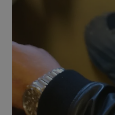
SessID
QeSessID
MvSessID
msToken
__cf_bm
__cf_bm
VISITOR_PRIVACY_
CookieScriptConse