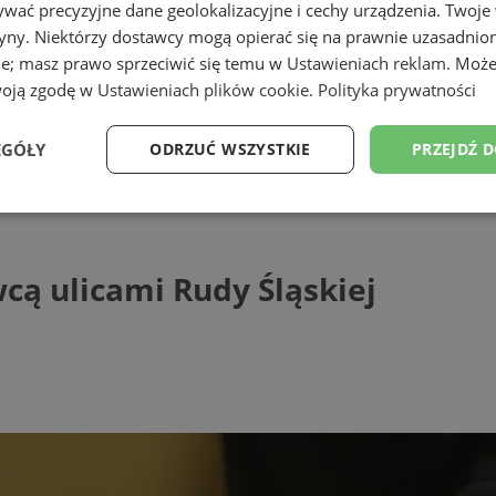
wać precyzyjne dane geolokalizacyjne i cechy urządzenia. Twoje
tryny. Niektórzy dostawcy mogą opierać się na prawnie uzasadnio
ie; masz prawo sprzeciwić się temu w
Ustawieniach reklam
. Może
woją zgodę w
Ustawieniach plików cookie
.
Polityka prywatności
ąskiej
EGÓŁY
ODRZUĆ WSZYSTKIE
PRZEJDŹ 
icami Rudy Śląskiej
Wydajność
Targetowanie
Funkcjonalność
Ni
cą ulicami Rudy Śląskiej
ezbędne
Wydajność
Targetowanie
Funkcjonalność
Niesklasyfikow
ie umożliwiają korzystanie z podstawowych funkcji strony internetowej, takich jak log
Bez niezbędnych plików cookie nie można prawidłowo korzystać ze strony internetowe
Provider
/
Okres
Opis
Domena
przechowywania