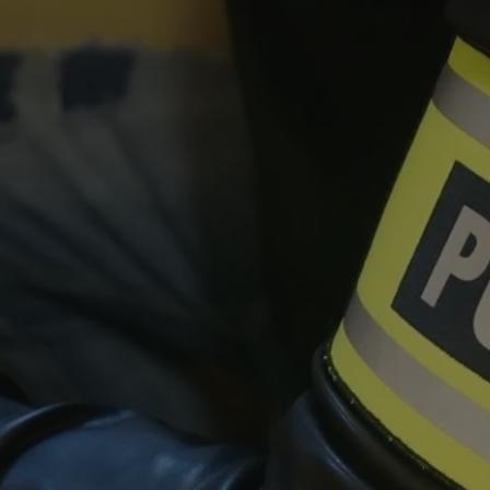
rudaslaska.com.pl
1 rok
Ten plik cookie przechowuje iden
rudaslaska.com.pl
1 rok
Ten plik cookie przechowuje iden
rudaslaska.com.pl
1 rok
Ten plik cookie przechowuje iden
.tiktok.com
1 tydzień 3 dni
Ten plik cookie jest używany do
uwierzytelniania i bezpieczeństw
użytkownicy pozostają zalogowan
zabezpieczone, jak poruszać się 
internetową lub interakcji z jej u
30 minut
Ten plik cookie służy do rozróżn
Cloudflare Inc.
Jest to korzystne dla strony int
.x.com
umożliwia tworzenie ważnych r
korzystania z jej witryny interne
29 minut 59
Ten plik cookie służy do rozróżn
Cloudflare Inc.
sekund
Jest to korzystne dla strony int
.twitter.com
umożliwia tworzenie ważnych r
korzystania z jej witryny interne
Polityce prywatności Google
METADATA
5 miesięcy 4
Ten plik cookie jest używany d
YouTube
tygodnie
zgody użytkownika i wyboru pry
.youtube.com
interakcji z witryną. Rejestruje 
zgody odwiedzającego na różne p
ustawienia prywatności, zapewni
preferencje zostaną uhonorowan
sesjach.
nt
4 tygodnie 2 dni
Ten plik cookie jest używany pr
CookieScript