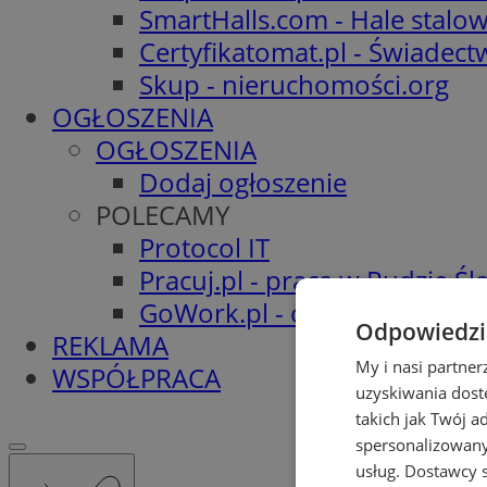
SmartHalls.com - Hale stalo
Certyfikatomat.pl - Świadec
Skup - nieruchomości.org
OGŁOSZENIA
OGŁOSZENIA
Dodaj ogłoszenie
POLECAMY
Protocol IT
Pracuj.pl - praca w Rudzie Ślą
GoWork.pl - oferty pracy
Odpowiedzia
REKLAMA
My i nasi partne
WSPÓŁPRACA
uzyskiwania dost
takich jak Twój a
spersonalizowanyc
usług.
Dostawcy s