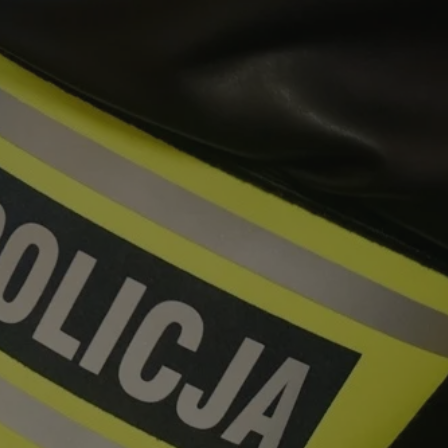
tyfikator sesji.
tyfikator sesji.
tyfikator sesji.
 celów
a, zapewniając, że
i, a ich dane są
przez witrynę
sług.
iania ludzi i botów.
ernetowej, ponieważ
aportów na temat
towej.
iania ludzi i botów.
ernetowej, ponieważ
aportów na temat
towej.
o przechowywania
watności dla ich
dane dotyczące
olityki i
ając, że ich
e w przyszłych
zez usługę Cookie-