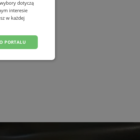
 wybory dotyczą
nym interesie
sz w każdej
DO PORTALU
esklasyfikowane
ane
owanie użytkownika i
j.