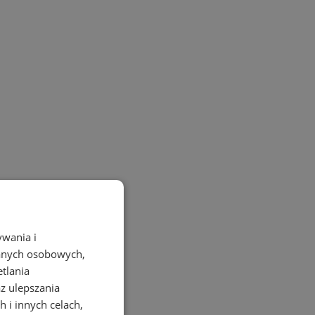
ywania i
danych osobowych,
etlania
az ulepszania
 i innych celach,