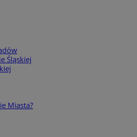
adów
e Śląskiej
kiej
ie Miasta?