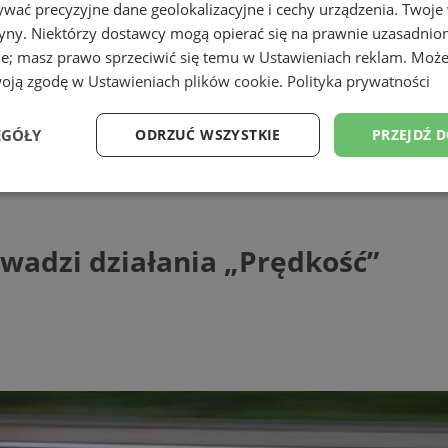
wać precyzyjne dane geolokalizacyjne i cechy urządzenia. Twoje
tryny. Niektórzy dostawcy mogą opierać się na prawnie uzasadnio
ie; masz prawo sprzeciwić się temu w
Ustawieniach reklam
. Może
woją zgodę w
Ustawieniach plików cookie
.
Polityka prywatności
ąskiej
EGÓŁY
ODRZUĆ WSZYSTKIE
PRZEJDŹ 
i działania "Prędkość"
Wydajność
Targetowanie
Funkcjonalność
Ni
wadzi działania „Prędkość”
ezbędne
Wydajność
Targetowanie
Funkcjonalność
Niesklasyfikow
ie umożliwiają korzystanie z podstawowych funkcji strony internetowej, takich jak log
Bez niezbędnych plików cookie nie można prawidłowo korzystać ze strony internetowe
Provider
/
Okres
Opis
Domena
przechowywania