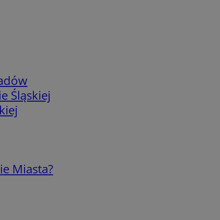
adów
e Śląskiej
kiej
ie Miasta?