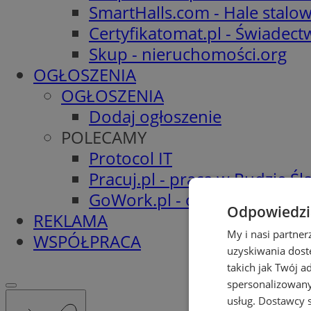
SmartHalls.com - Hale stalo
Certyfikatomat.pl - Świadec
Skup - nieruchomości.org
OGŁOSZENIA
OGŁOSZENIA
Dodaj ogłoszenie
POLECAMY
Protocol IT
Pracuj.pl - praca w Rudzie Ślą
GoWork.pl - oferty pracy
Odpowiedzia
REKLAMA
My i nasi partne
WSPÓŁPRACA
uzyskiwania dost
takich jak Twój a
spersonalizowanyc
usług.
Dostawcy s