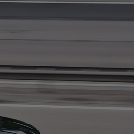
tyfikator sesji.
tyfikator sesji.
tyfikator sesji.
 celów
a, zapewniając, że
i, a ich dane są
przez witrynę
sług.
iania ludzi i botów.
ernetowej, ponieważ
aportów na temat
towej.
iania ludzi i botów.
ernetowej, ponieważ
aportów na temat
towej.
o przechowywania
watności dla ich
dane dotyczące
olityki i
ając, że ich
e w przyszłych
zez usługę Cookie-