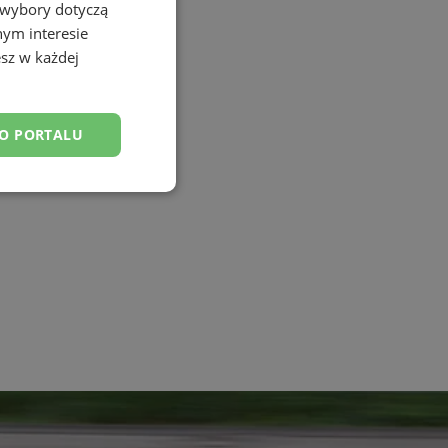
 wybory dotyczą
nym interesie
sz w każdej
DO PORTALU
esklasyfikowane
ane
owanie użytkownika i
j.