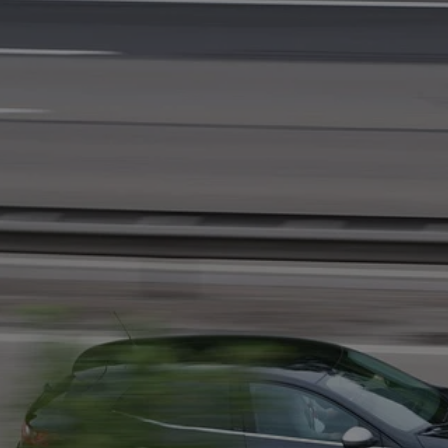
rudaslaska.com.pl
1 rok
Ten plik cookie przechowuje iden
rudaslaska.com.pl
1 rok
Ten plik cookie przechowuje iden
rudaslaska.com.pl
1 rok
Ten plik cookie przechowuje iden
.tiktok.com
1 tydzień 3 dni
Ten plik cookie jest używany do
uwierzytelniania i bezpieczeństw
użytkownicy pozostają zalogowan
zabezpieczone, jak poruszać się 
internetową lub interakcji z jej u
30 minut
Ten plik cookie służy do rozróżn
Cloudflare Inc.
Jest to korzystne dla strony int
.x.com
umożliwia tworzenie ważnych r
korzystania z jej witryny interne
29 minut 59
Ten plik cookie służy do rozróżn
Cloudflare Inc.
sekund
Jest to korzystne dla strony int
.twitter.com
umożliwia tworzenie ważnych r
korzystania z jej witryny interne
Polityce prywatności Google
METADATA
5 miesięcy 4
Ten plik cookie jest używany d
YouTube
tygodnie
zgody użytkownika i wyboru pry
.youtube.com
interakcji z witryną. Rejestruje 
zgody odwiedzającego na różne p
ustawienia prywatności, zapewni
preferencje zostaną uhonorowan
sesjach.
nt
4 tygodnie 2 dni
Ten plik cookie jest używany pr
CookieScript