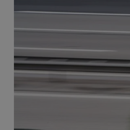
SessID
QeSessID
MvSessID
msToken
__cf_bm
__cf_bm
VISITOR_PRIVACY_
CookieScriptConse