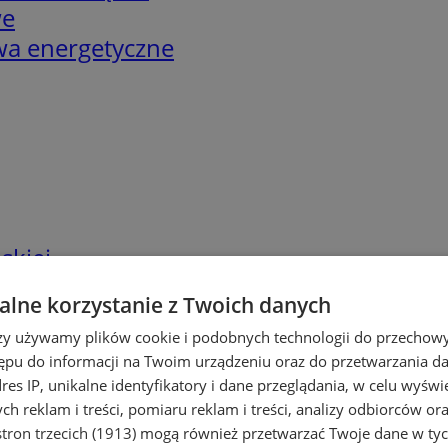
we
twa energetyczne
skiej
lne korzystanie z Twoich danych
rzy używamy plików cookie i podobnych technologii do przechow
ępu do informacji na Twoim urządzeniu oraz do przetwarzania 
dres IP, unikalne identyfikatory i dane przeglądania, w celu wyświ
h reklam i treści, pomiaru reklam i treści, analizy odbiorców or
tron trzecich (1913)
mogą również przetwarzać Twoje dane w tych