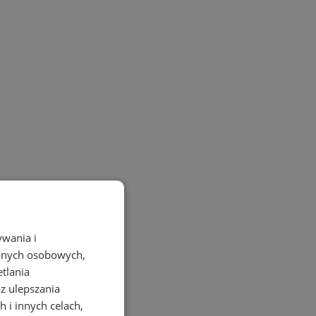
ywania i
danych osobowych,
etlania
az ulepszania
 i innych celach,