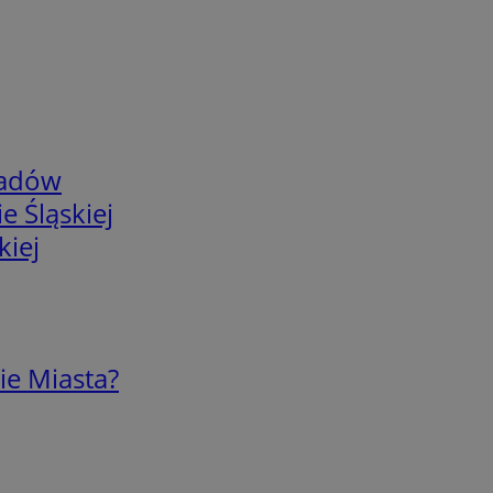
adów
e Śląskiej
kiej
ie Miasta?