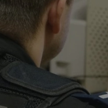
tyfikator sesji.
tyfikator sesji.
tyfikator sesji.
 celów
a, zapewniając, że
i, a ich dane są
przez witrynę
sług.
iania ludzi i botów.
ernetowej, ponieważ
aportów na temat
towej.
iania ludzi i botów.
ernetowej, ponieważ
aportów na temat
towej.
o przechowywania
watności dla ich
dane dotyczące
olityki i
ając, że ich
e w przyszłych
zez usługę Cookie-