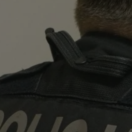
rudaslaska.com.pl
1 rok
Ten plik cookie przechowuje iden
rudaslaska.com.pl
1 rok
Ten plik cookie przechowuje iden
rudaslaska.com.pl
1 rok
Ten plik cookie przechowuje iden
.tiktok.com
1 tydzień 3 dni
Ten plik cookie jest używany do
uwierzytelniania i bezpieczeństw
użytkownicy pozostają zalogowan
zabezpieczone, jak poruszać się 
internetową lub interakcji z jej u
30 minut
Ten plik cookie służy do rozróżn
Cloudflare Inc.
Jest to korzystne dla strony int
.x.com
umożliwia tworzenie ważnych r
korzystania z jej witryny interne
29 minut 59
Ten plik cookie służy do rozróżn
Cloudflare Inc.
sekund
Jest to korzystne dla strony int
.twitter.com
umożliwia tworzenie ważnych r
korzystania z jej witryny interne
Polityce prywatności Google
METADATA
5 miesięcy 4
Ten plik cookie jest używany d
YouTube
tygodnie
zgody użytkownika i wyboru pry
.youtube.com
interakcji z witryną. Rejestruje 
zgody odwiedzającego na różne p
ustawienia prywatności, zapewni
preferencje zostaną uhonorowan
sesjach.
nt
4 tygodnie 2 dni
Ten plik cookie jest używany pr
CookieScript