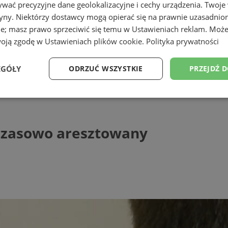
wać precyzyjne dane geolokalizacyjne i cechy urządzenia. Twoje
tryny. Niektórzy dostawcy mogą opierać się na prawnie uzasadnio
ie; masz prawo sprzeciwić się temu w
Ustawieniach reklam
. Może
woją zgodę w
Ustawieniach plików cookie
.
Polityka prywatności
ąskiej
EGÓŁY
ODRZUĆ WSZYSTKIE
PRZEJDŹ 
owo aresztowany
Wydajność
Targetowanie
Funkcjonalność
Ni
mczasowo aresztowany
ezbędne
Wydajność
Targetowanie
Funkcjonalność
Niesklasyfikow
ie umożliwiają korzystanie z podstawowych funkcji strony internetowej, takich jak log
Bez niezbędnych plików cookie nie można prawidłowo korzystać ze strony internetowe
Provider
/
Okres
Opis
Domena
przechowywania