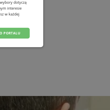
 wybory dotyczą
nym interesie
sz w każdej
DO PORTALU
esklasyfikowane
ane
owanie użytkownika i
j.