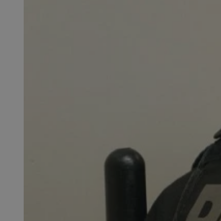
SessID
QeSessID
MvSessID
msToken
__cf_bm
__cf_bm
VISITOR_PRIVACY_
CookieScriptConse