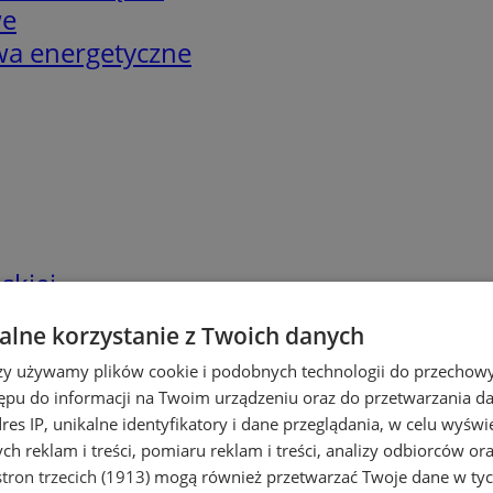
we
twa energetyczne
skiej
lne korzystanie z Twoich danych
rzy używamy plików cookie i podobnych technologii do przechow
ępu do informacji na Twoim urządzeniu oraz do przetwarzania 
dres IP, unikalne identyfikatory i dane przeglądania, w celu wyświ
h reklam i treści, pomiaru reklam i treści, analizy odbiorców or
tron trzecich (1913)
mogą również przetwarzać Twoje dane w tych