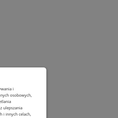
ywania i
danych osobowych,
etlania
az ulepszania
 i innych celach,