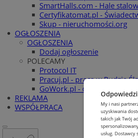
SmartHalls.com - Hale stalo
Certyfikatomat.pl - Świadec
Skup - nieruchomości.org
OGŁOSZENIA
OGŁOSZENIA
Dodaj ogłoszenie
POLECAMY
Protocol IT
Pracuj.pl - praca w Rudzie Ślą
GoWork.pl - oferty pracy
Odpowiedzia
REKLAMA
My i nasi partne
WSPÓŁPRACA
uzyskiwania dost
takich jak Twój a
spersonalizowanyc
usług.
Dostawcy s