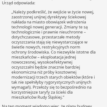
Urząd odpowiada:
„Należy podkreślić, że wejście w życie nowej,
zaostrzonej unijnej dyrektywy ściekowej
nakłada na miasto obowiązek wdrożenia
technologii nowej generacji. Zmiany te są
technologicznie i prawnie nieuchronne –
dotychczasowe, przestarzałe metody
oczyszczania stają się niewystarczające w
świetle nowych, restrykcyjnych norm
ochrony środowiska. Co niezwykle istotne dla
mieszkańców – eksploatacja jednej
nowoczesnej, wysokoefektywnej
oczyszczalni będzie znacznie bardziej
ekonomiczna niż próby kosztownej
modernizacji trzech starych obiektów (które i
tak nie spełniłyby rygorystycznych unijnych
wymagań). Przełoży się to bezpośrednio na
korzystniejsze taryfy za ścieki dla
mieszkańców Rudy Śląskiej.”
Na ten moment wiadomo więc, że plany budowy