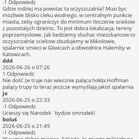
-1
Odpowiedz
Gdzie indziej ma powstac ta oczyszczalnia? Musi byc
mozliwie blisko cieku wodnego, w centralnym punkcie
miasta, zeby ograniczyc do minimum tloczenie sciekow
z pozostalych dzielnic. To jest dobra lokalizacja, tereny
poprzemyslowe. Jak bedziemy sluchac mieszkancow to
oczyszczalnie sciekow zbudujemy w Mikolowie,
spalarnie smieci w Gliwicach a obwodnice Halemby w
Katowicach.
ddd
2026-06-26 o 07:26
1
Odpowiedz
Nie dość że truje nas wiecznie paląca hołda Hoffman
palący trupy to teraz jeszcze wymyślają jakoś spalarnia
Jo
2026-06-25 o 22:33
-1
Odpowiedz
Ucieszy się Narodek ' bydzie smrodek!
boluś
2026-06-25 o 21:49
-1
Odpowiedz
W sumie dobre miejsce. Szkoda, że miasto milczało na