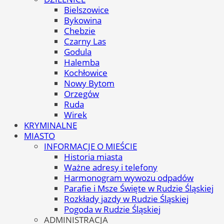
Bielszowice
Bykowina
Chebzie
Czarny Las
Godula
Halemba
Kochłowice
Nowy Bytom
Orzegów
Ruda
Wirek
KRYMINALNE
MIASTO
INFORMACJE O MIEŚCIE
Historia miasta
Ważne adresy i telefony
Harmonogram wywozu odpadów
Parafie i Msze Święte w Rudzie Śląskiej
Rozkłady jazdy w Rudzie Śląskiej
Pogoda w Rudzie Śląskiej
ADMINISTRACJA