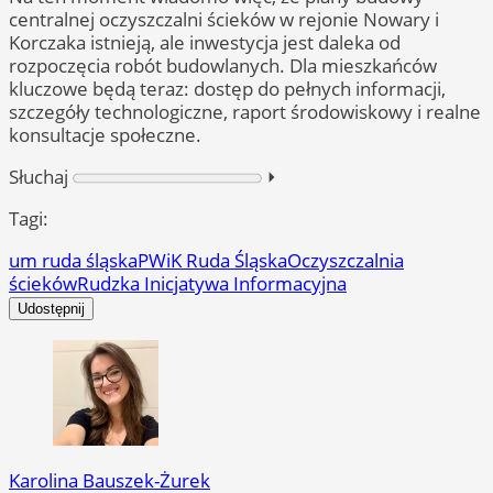
centralnej oczyszczalni ścieków w rejonie Nowary i
Korczaka istnieją, ale inwestycja jest daleka od
rozpoczęcia robót budowlanych. Dla mieszkańców
kluczowe będą teraz: dostęp do pełnych informacji,
szczegóły technologiczne, raport środowiskowy i realne
konsultacje społeczne.
Słuchaj
⏵︎
Tagi:
um ruda śląska
PWiK Ruda Śląska
Oczyszczalnia
ścieków
Rudzka Inicjatywa Informacyjna
Udostępnij
Karolina Bauszek-Żurek