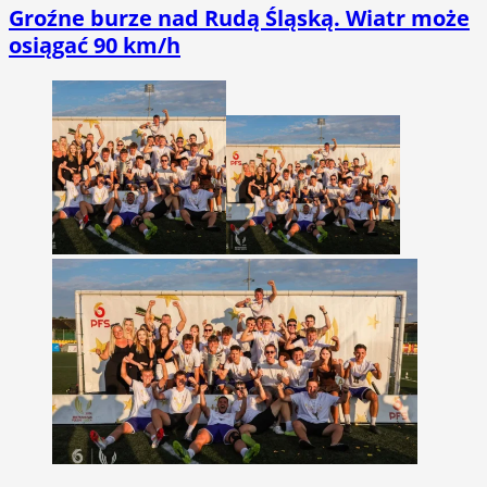
Groźne burze nad Rudą Śląską. Wiatr może
osiągać 90 km/h