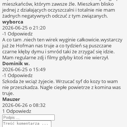
mieszkańców, którym zawsze źle. Mieszkam blisko
jednej z działających oczyszczalni i totalnie nie mam
żadnych negatywnych odczuć z tym związanych.
wyborca
2026-06-25 o 21:20
-1
Odpowiedz
A co tam .niech ten wirek wyginie całkowicie.wystarczy
już że Hofman nas truje a co tydzień są puszczane
czarne kłęby dymu i smród taki że zrzygać się idzie.
Mam regularne zdj i filmy gdyby ktoś nie wierzył.
Dominik w.
2026-06-25 o 15:49
-1
Odpowiedz
Szkoda że wciąż żyjecie. Wrzucać syf do kozy to wam
nie przeszkadza. Nagle ciepłe powietrze z komina was
truje.
Mauzer
2026-06-26 o 08:32
1
Odpowiedz