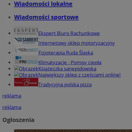
Wiadomości lokalne
Wiadomości sportowe
Ekspert Biuro Rachunkowe
Internetowy sklep motoryzacyjny
Fizjoterapia Ruda Śląska
Klimatyzacje - Pompy ciepła
Książeczka sanepidowska
Największy sklep z częściami online!
Tradycyjna polska pizza
reklama
reklama
Ogłoszenia