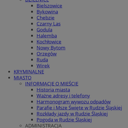
Bielszowice
Bykowina
Chebzie
Czarny Las
Godula
Halemba
Kochłowice
Nowy Bytom
Orzegów
Ruda
Wirek
KRYMINALNE
MIASTO
INFORMACJE O MIEŚCIE
Historia miasta
Ważne adresy i telefony
Harmonogram wywozu odpadów
Parafie i Msze Święte w Rudzie Śląskiej
Rozkłady jazdy w Rudzie Śląskiej
Pogoda w Rudzie Śląskiej
ADMINISTRACJA