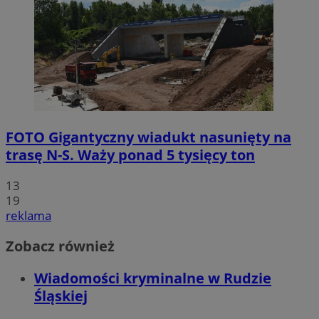
FOTO
Gigantyczny wiadukt nasunięty na
trasę N-S. Waży ponad 5 tysięcy ton
13
19
reklama
Zobacz również
Wiadomości kryminalne w Rudzie
Śląskiej