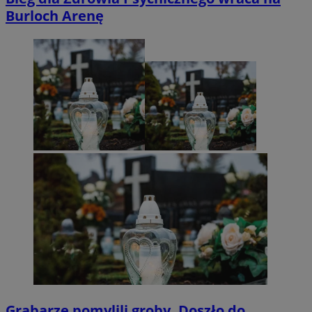
Burloch Arenę
Grabarze pomylili groby. Doszło do