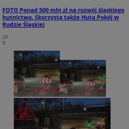
FOTO
Ponad 500 mln zł na rozwój śląskiego
hutnictwa. Skorzysta także Huta Pokój w
Rudzie Śląskiej
20
9