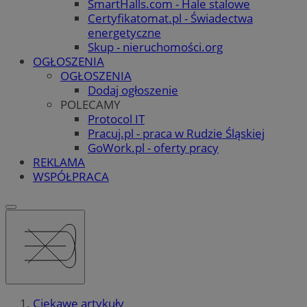
SmartHalls.com - Hale stalowe
Certyfikatomat.pl - Świadectwa
energetyczne
Skup - nieruchomości.org
OGŁOSZENIA
OGŁOSZENIA
Dodaj ogłoszenie
POLECAMY
Protocol IT
Pracuj.pl - praca w Rudzie Śląskiej
GoWork.pl - oferty pracy
REKLAMA
WSPÓŁPRACA
Ciekawe artykuły