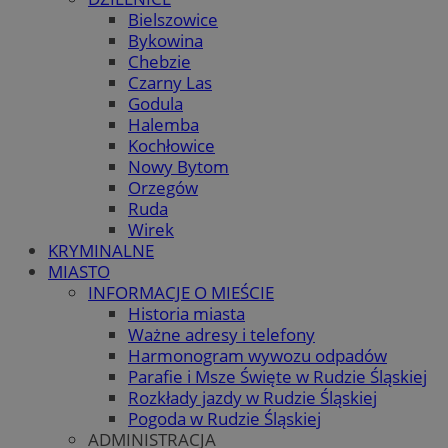
Bielszowice
Bykowina
Chebzie
Czarny Las
Godula
Halemba
Kochłowice
Nowy Bytom
Orzegów
Ruda
Wirek
KRYMINALNE
MIASTO
INFORMACJE O MIEŚCIE
Historia miasta
Ważne adresy i telefony
Harmonogram wywozu odpadów
Parafie i Msze Święte w Rudzie Śląskiej
Rozkłady jazdy w Rudzie Śląskiej
Pogoda w Rudzie Śląskiej
ADMINISTRACJA