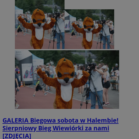
GALERIA
Biegowa sobota w Halembie!
Sierpniowy Bieg Wiewiórki za nami
[ZDJĘCIA]