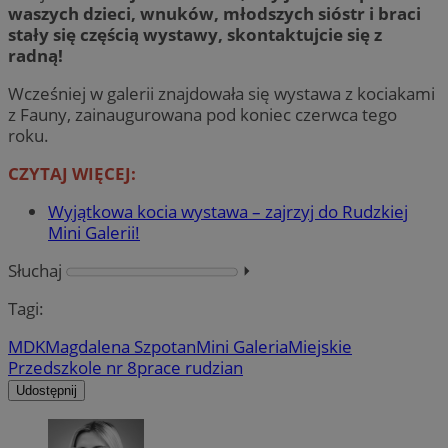
waszych dzieci, wnuków, młodszych sióstr i braci
stały się częścią wystawy, skontaktujcie się z
radną!
Wcześniej w galerii znajdowała się wystawa z kociakami
z Fauny, zainaugurowana pod koniec czerwca tego
roku.
CZYTAJ WIĘCEJ:
Wyjątkowa kocia wystawa – zajrzyj do Rudzkiej
Mini Galerii!
Słuchaj
⏵︎
Tagi:
MDK
Magdalena Szpotan
Mini Galeria
Miejskie
Przedszkole nr 8
prace rudzian
Udostępnij