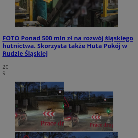
FOTO
Ponad 500 mln zł na rozwój śląskiego
hutnictwa. Skorzysta także Huta Pokój w
Rudzie Śląskiej
20
9