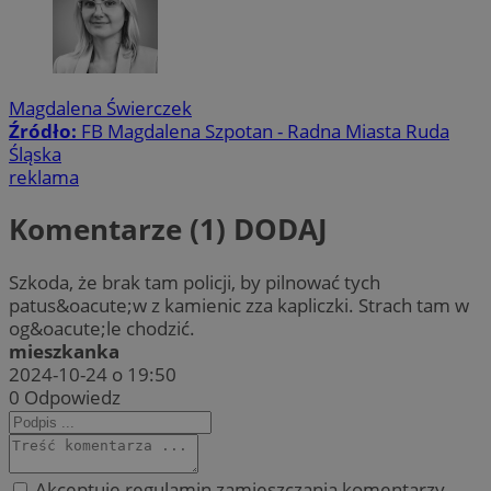
Magdalena Świerczek
Źródło:
FB Magdalena Szpotan - Radna Miasta Ruda
Śląska
reklama
Komentarze (1)
DODAJ
Szkoda, że brak tam policji, by pilnować tych
patus&oacute;w z kamienic zza kapliczki. Strach tam w
og&oacute;le chodzić.
mieszkanka
2024-10-24 o 19:50
0
Odpowiedz
Akceptuję regulamin zamieszczania komentarzy