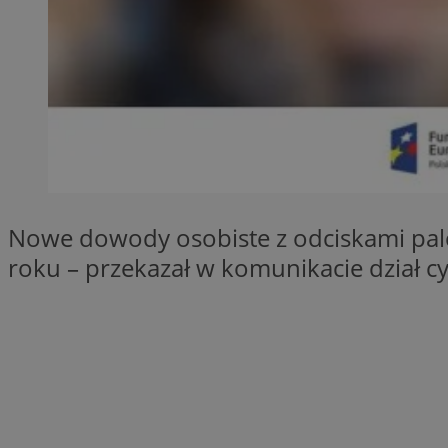
Nazwa
ttwid
.tiktok.c
_clsk
__gads
_clsk
IDE
_clck
VISITOR_INFO1_LIV
Nowe dowody osobiste z odciskami pal
_ga_ES69V3SCKQ
roku – przekazał w komunikacie dział cy
_fbp
__gpi
__Secure-YNID
OAID
YSC