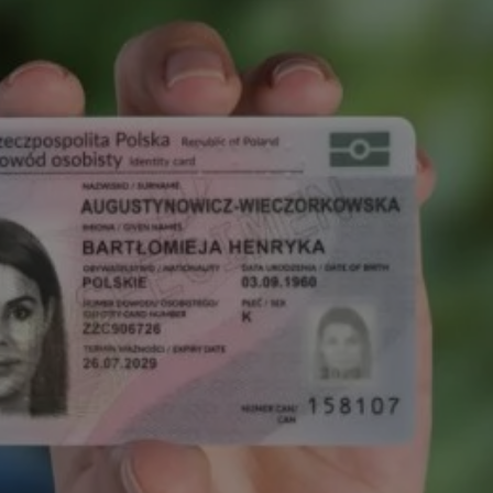
tyfikator sesji.
tyfikator sesji.
tyfikator sesji.
zez usługę Cookie-
eferencji
a pliki cookie. Jest
Cookie-Script.com
o przechowywania
watności dla ich
dane dotyczące
olityki i
ając, że ich
e w przyszłych
 celów
a, zapewniając, że
i, a ich dane są
przez witrynę
sług.