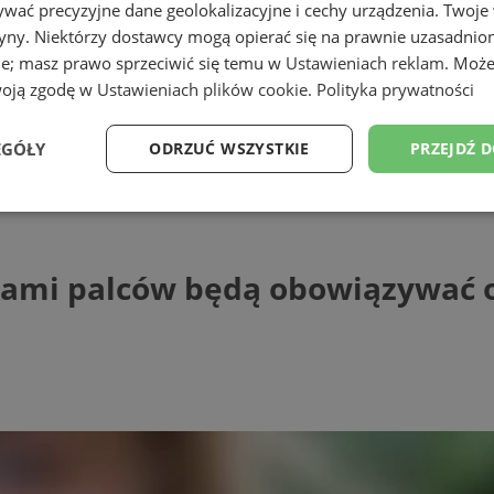
wać precyzyjne dane geolokalizacyjne i cechy urządzenia. Twoje
tryny. Niektórzy dostawcy mogą opierać się na prawnie uzasadnio
ie; masz prawo sprzeciwić się temu w
Ustawieniach reklam
. Może
woją zgodę w
Ustawieniach plików cookie
.
Polityka prywatności
EGÓŁY
ODRZUĆ WSZYSTKIE
PRZEJDŹ 
 palców będą obowiązywać od 2 sierpni
Wydajność
Targetowanie
Funkcjonalność
Ni
ami palców będą obowiązywać o
ezbędne
Wydajność
Targetowanie
Funkcjonalność
Niesklasyfikow
ie umożliwiają korzystanie z podstawowych funkcji strony internetowej, takich jak log
Bez niezbędnych plików cookie nie można prawidłowo korzystać ze strony internetowe
Provider
/
Okres
Opis
Domena
przechowywania