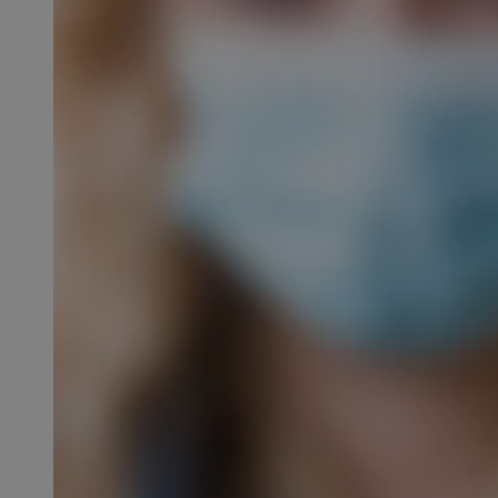
SessID
QeSessID
MvSessID
CookieScriptConse
VISITOR_PRIVACY_
msToken
Provider
Nazwa
Domena
Nazwa