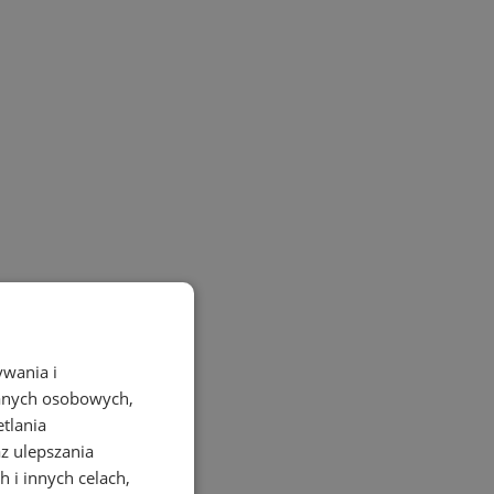
ywania i
danych osobowych,
etlania
az ulepszania
 i innych celach,