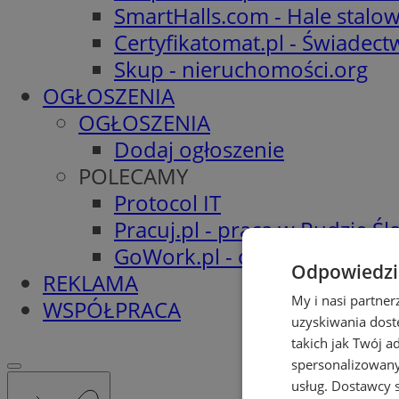
SmartHalls.com - Hale stalo
Certyfikatomat.pl - Świadec
Skup - nieruchomości.org
OGŁOSZENIA
OGŁOSZENIA
Dodaj ogłoszenie
POLECAMY
Protocol IT
Pracuj.pl - praca w Rudzie Ślą
GoWork.pl - oferty pracy
Odpowiedzia
REKLAMA
My i nasi partne
WSPÓŁPRACA
uzyskiwania dost
takich jak Twój a
spersonalizowanyc
usług.
Dostawcy s