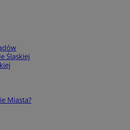
adów
e Śląskiej
kiej
ie Miasta?