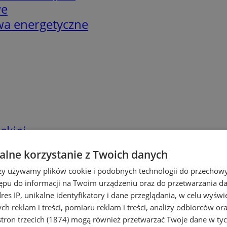
we
twa energetyczne
skiej
lne korzystanie z Twoich danych
rzy używamy plików cookie i podobnych technologii do przechow
ępu do informacji na Twoim urządzeniu oraz do przetwarzania 
dres IP, unikalne identyfikatory i dane przeglądania, w celu wyświ
h reklam i treści, pomiaru reklam i treści, analizy odbiorców or
tron trzecich (1874)
mogą również przetwarzać Twoje dane w tych