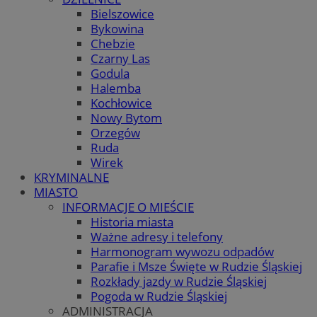
Bielszowice
Bykowina
Chebzie
Czarny Las
Godula
Halemba
Kochłowice
Nowy Bytom
Orzegów
Ruda
Wirek
KRYMINALNE
MIASTO
INFORMACJE O MIEŚCIE
Historia miasta
Ważne adresy i telefony
Harmonogram wywozu odpadów
Parafie i Msze Święte w Rudzie Śląskiej
Rozkłady jazdy w Rudzie Śląskiej
Pogoda w Rudzie Śląskiej
ADMINISTRACJA