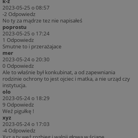
k-z
2023-05-25 o 08:57
-2
Odpowiedz
No ty za mądrze tez nie napisałeś
poprostu
2023-05-25 o 17:24
1
Odpowiedz
Smutne to i przerażajace
mer
2023-05-24 o 20:30
0
Odpowiedz
Ale to właśnie był konkubinat, a od zapewniania
rodzinie ochrony to jest ojciec i matka, a nie urząd czy
instytucja.
olo
2023-05-24 o 18:29
9
Odpowiedz
Weź pigułkę !
xyz
2023-05-24 o 17:03
-4
Odpowiedz
Xyz a ty weź rozbieg i walnij głową w ścianę