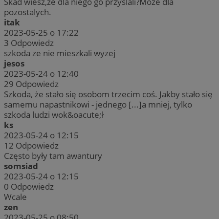
Skad wiesz,ze dla niego go przyslali?Moze dla
pozostalych.
itak
2023-05-25 o 17:22
3
Odpowiedz
szkoda ze nie mieszkali wyzej
jesos
2023-05-24 o 12:40
29
Odpowiedz
Szkoda, że stało się osobom trzecim coś. Jakby stało się
samemu napastnikowi - jednego [...]a mniej, tylko
szkoda ludzi wok&oacute;ł
ks
2023-05-24 o 12:15
12
Odpowiedz
Często były tam awantury
somsiad
2023-05-24 o 12:15
0
Odpowiedz
Wcale
zen
2023-05-25 o 08:50