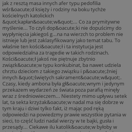
jak z resztą masa innych afer typu pedofilia
wśr&oacute;d księży i rodziny na boku tychże
kościelnych katolickich
&quot;kapłan&oacute;w&quot;... Co za prymitywne
myślenie... To czyli dop&oacute;ki nie dopuścimy do
wypłynięcia jakiegoś g...na na wierzch to problem nie
istnieje lub jest zaklasyfikowany jako temat tabu. To
właśnie ten kości&oacute;ł i ta instytucja jest
odpowiedzialna za tragedie w takich rodzinach.
Kości&oacute;ł jakoś nie piętnuje zbytnio
związk&oacute;w typu konkubinat, ba nawet udziela
chrztu dzieciom z takiego związku i p&oacute;źniej
innych &quot;świętych sakrament&oacute;w&quot;.
Czasy, kiedy ambona była gł&oacute;wnym i jedynym
przekazem wydarzeń ze świata poza parafią minęły
wraz z średniowieczem... Niestety mimo upływu setek
lat, ta sekta krzyżak&oacute;w nadal ma się dobrze w
tym kraju i dziwi tylko fakt, iż mając pod ręką
odpowiedzi na powiedzmy prawie wszystkie pytania w
sieci, to część ludzi nadal wierzy w te bajki, gusła i
przesądy... Ciekawe ilu katolik&oacute;w byłoby w