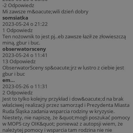
-2
Odpowiedz
Mi zawsze m&oacute;wili dzień dobry
somsiatka
2023-05-24 o 21:22
1
Odpowiedz
Ten nożownik to jest pj..eb zawsze łaził ze złowieszczą
miną, gbur i buc.
obserwatorsceny
2023-05-24 o 11:41
13
Odpowiedz
ObserwatorSceny sp&oacute;jrz w lustro z ciebie jest
gbur i buc
em...
2023-05-26 o 11:31
2
Odpowiedz
Jest to tylko kolejny przykład i dow&oacute;d na brak
właściwej realizacji przez samorząd i Prezydenta Miasta
Ruda Śląska zadania wsparcia rodziny w kryzysie.
Niestety, nie napiszę, że &quot;mogli poszukać pomocy
w MOPS czy OIK&quot; ponieważ z autopsji wiem, że
należytej pomocy i wsparcia tam rodzina nie nie