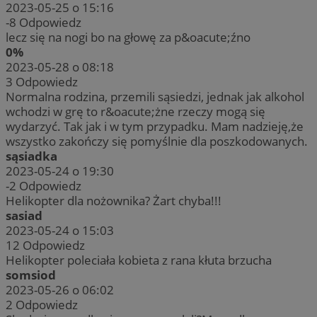
2023-05-25 o 15:16
-8
Odpowiedz
lecz się na nogi bo na głowę za p&oacute;źno
0%
2023-05-28 o 08:18
3
Odpowiedz
Normalna rodzina, przemili sąsiedzi, jednak jak alkohol
wchodzi w grę to r&oacute;żne rzeczy mogą się
wydarzyć. Tak jak i w tym przypadku. Mam nadzieję,że
wszystko zakończy się pomyślnie dla poszkodowanych.
sąsiadka
2023-05-24 o 19:30
-2
Odpowiedz
Helikopter dla nożownika? Żart chyba!!!
sasiad
2023-05-24 o 15:03
12
Odpowiedz
Helikopter poleciała kobieta z rana kłuta brzucha
somsiod
2023-05-26 o 06:02
2
Odpowiedz