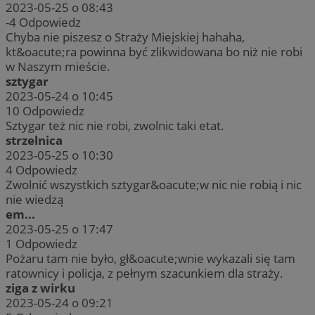
2023-05-25 o 08:43
-4
Odpowiedz
Chyba nie piszesz o Straży Miejskiej hahaha,
kt&oacute;ra powinna być zlikwidowana bo niż nie robi
w Naszym mieście.
sztygar
2023-05-24 o 10:45
10
Odpowiedz
Sztygar też nic nie robi, zwolnic taki etat.
strzelnica
2023-05-25 o 10:30
4
Odpowiedz
Zwolnić wszystkich sztygar&oacute;w nic nie robią i nic
nie wiedzą
em...
2023-05-25 o 17:47
1
Odpowiedz
Pożaru tam nie było, gł&oacute;wnie wykazali się tam
ratownicy i policja, z pełnym szacunkiem dla straży.
ziga z wirku
2023-05-24 o 09:21