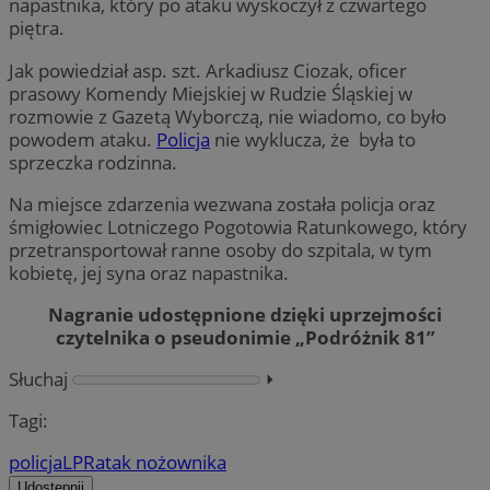
napastnika, który po ataku wyskoczył z czwartego
piętra.
Jak powiedział asp. szt. Arkadiusz Ciozak, oficer
prasowy Komendy Miejskiej w Rudzie Śląskiej w
rozmowie z Gazetą Wyborczą, nie wiadomo, co było
powodem ataku.
Policja
nie wyklucza, że była to
sprzeczka rodzinna.
Na miejsce zdarzenia wezwana została policja oraz
śmigłowiec Lotniczego Pogotowia Ratunkowego, który
przetransportował ranne osoby do szpitala, w tym
kobietę, jej syna oraz napastnika.
Nagranie udostępnione dzięki uprzejmości
czytelnika o pseudonimie „Podróżnik 81”
Słuchaj
⏵︎
Tagi:
policja
LPR
atak nożownika
Udostępnij