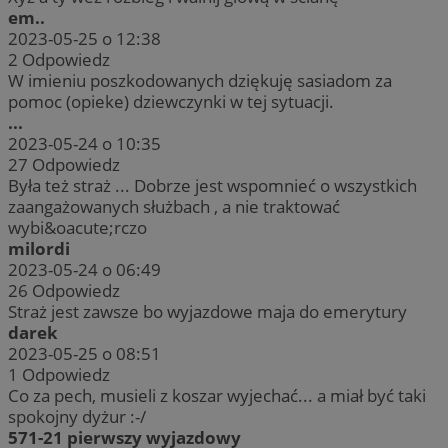
em..
2023-05-25 o 12:38
2
Odpowiedz
W imieniu poszkodowanych dziękuję sasiadom za
pomoc (opieke) dziewczynki w tej sytuacji.
...
2023-05-24 o 10:35
27
Odpowiedz
Była też straż ... Dobrze jest wspomnieć o wszystkich
zaangażowanych służbach , a nie traktować
wybi&oacute;rczo
milordi
2023-05-24 o 06:49
26
Odpowiedz
Straż jest zawsze bo wyjazdowe maja do emerytury
darek
2023-05-25 o 08:51
1
Odpowiedz
Co za pech, musieli z koszar wyjechać... a miał być taki
spokojny dyżur :-/
571-21 pierwszy wyjazdowy