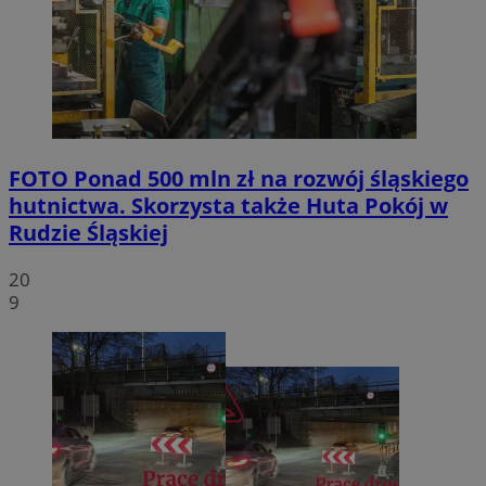
FOTO
Ponad 500 mln zł na rozwój śląskiego
hutnictwa. Skorzysta także Huta Pokój w
Rudzie Śląskiej
20
9