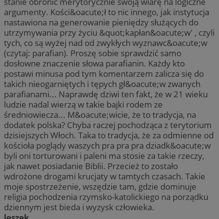
stanie obronić merytorycznie swoją wiarę na logiczne
argumenty. Kości&oacute;ł to nic innego, jak instytucja
nastawiona na generowanie pieniędzy służących do
utrzymywania przy życiu &quot;kapłan&oacute;w' , czyli
tych, co są wyżej nad od zwykłych wyznawc&oacute;w
(czytaj: parafian). Proszę sobie sprawdzić samo
dosłowne znaczenie słowa parafianin. Każdy kto
postawi minusa pod tym komentarzem zalicza się do
takich nieogarniętych i tępych gł&oacute;w zwanych
parafianami... Naprawdę dziwi ten fakt, że w 21 wieku
ludzie nadal wierzą w takie bajki rodem ze
średniowiecza... M&oacute;wicie, że to tradycja, na
dodatek polska? Chyba raczej pochodząca z terytorium
dzisiejszych Włoch. Taka to tradycja, że za odmienne od
kościoła poglądy waszych pra pra pra dziadk&oacute;w
byli oni torturowani i paleni ma stosie za takie rzeczy,
jak nawet posiadanie Biblii. Przecież to zostało
wdrożone drogami krucjaty w tamtych czasach. Takie
moje spostrzeżenie, wszędzie tam, gdzie dominuje
religia pochodzenia rzymsko-katolickiego na porządku
dziennym jest bieda i wyzysk człowieka.
leszek