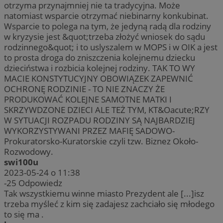
otrzyma przynajmniej nie ta tradycyjna. Może
natomiast wsparcie otrzymać niebinarny konkubinat.
Wsparcie to polega na tym, że jedyną radą dla rodziny
w kryzysie jest &quot;trzeba złożyć wniosek do sądu
rodzinnego&quot; i to uslyszalem w MOPS i w OIK a jest
to prosta droga do zniszczenia kolejnemu dziecku
dzieciństwa i rozbicia kolejnej rodziny. TAK TO WY
MACIE KONSTYTUCYJNY OBOWIĄZEK ZAPEWNIĆ
OCHRONĘ RODZINIE - TO NIE ZNACZY ŻE
PRODUKOWAĆ KOLEJNE SAMOTNE MATKI I
SKRZYWDZONE DZIECI ALE TEŻ TYM, KT&Oacute;RZY
W SYTUACJI ROZPADU RODZINY SĄ NAJBARDZIEJ
WYKORZYSTYWANI PRZEZ MAFIĘ SADOWO-
Prokuratorsko-Kuratorskie czyli tzw. Biznez Około-
Rozwodowy.
swi100u
2023-05-24 o 11:38
-25
Odpowiedz
Tak wszystkiemu winne miasto Prezydent ale [...]isz
trzeba myśleć z kim się zadajesz zachciało się młodego
to się ma .