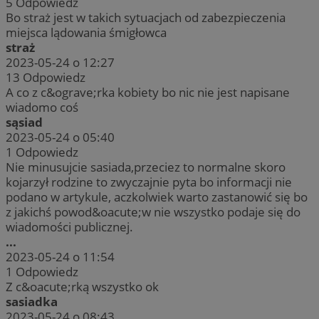
5
Odpowiedz
Bo straż jest w takich sytuacjach od zabezpieczenia
miejsca lądowania śmigłowca
straż
2023-05-24 o 12:27
13
Odpowiedz
A co z c&ograve;rka kobiety bo nic nie jest napisane
wiadomo coś
sąsiad
2023-05-24 o 05:40
1
Odpowiedz
Nie minusujcie sasiada,przeciez to normalne skoro
kojarzył rodzine to zwyczajnie pyta bo informacji nie
podano w artykule, aczkolwiek warto zastanowić się bo
z jakichś powod&oacute;w nie wszystko podaje się do
wiadomości publicznej.
...
2023-05-24 o 11:54
1
Odpowiedz
Z c&oacute;rką wszystko ok
sasiadka
2023-05-24 o 08:43