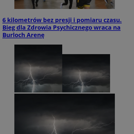
6 kilometrów bez presji i pomiaru czasu.
Bieg dla Zdrowia Psychicznego wraca na
Burloch Arenę