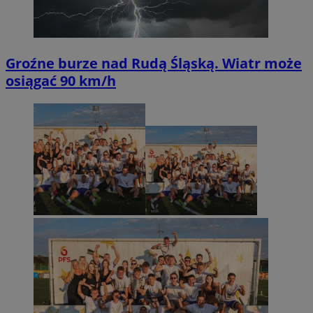
Groźne burze nad Rudą Śląską. Wiatr może
osiągać 90 km/h