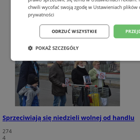
chwili wycofać swoją zgodę w
Ustawieniach plików 
prywatności
ODRZUĆ WSZYSTKIE
PRZEJ
POKAŻ SZCZEGÓŁY
Niezbędne
Wydajność
Targetowani
Niesklasyfikowane
Sprzeciwiają się niedzieli wolnej od handlu
274
Niezbędne
Wydajność
Targetowanie
Funkcjonalno
4