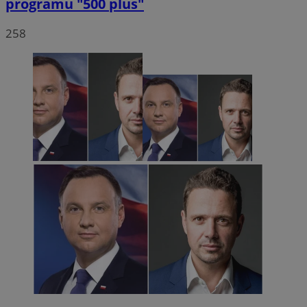
programu "500 plus"
258
VISITOR_PRIVACY_METADATA
5 miesięc
YouTube
tygodni
.youtube.com