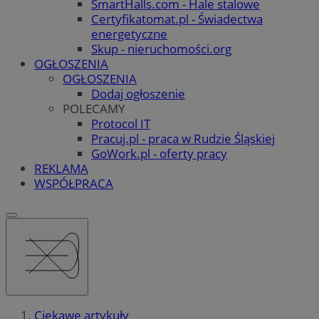
SmartHalls.com - Hale stalowe
Certyfikatomat.pl - Świadectwa
energetyczne
Skup - nieruchomości.org
OGŁOSZENIA
OGŁOSZENIA
Dodaj ogłoszenie
POLECAMY
Protocol IT
Pracuj.pl - praca w Rudzie Śląskiej
GoWork.pl - oferty pracy
REKLAMA
WSPÓŁPRACA
Ciekawe artykuły