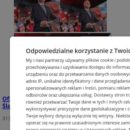
Odpowiedzialne korzystanie z Twoi
My i nasi partnerzy używamy plików cookie i podob
przechowywania i uzyskiwania dostępu do informac
urządzeniu oraz do przetwarzania danych osobowych
adres IP, unikalne identyfikatory i dane przeglądani
spersonalizowanych reklam i treści, pomiaru reklam i
odbiorców oraz ulepszania usług.
Dostawcy stron tr
Oficjalne wyniki wyborów: W Rudzie
również przetwarzać Twoje dane w tych i innych cel
Śląskiej wygrywa Andrzej Duda!
wykorzystywać precyzyjne dane geolokalizacyjne i c
Twoje wybory dotyczą wyłącznie tej witryny. Niekt
313
opierać się na prawnie uzasadnionym interesie zami
prawo sprzeciwić się temu w
Ustawieniach reklam
.