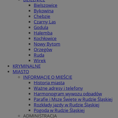
Bielszowice
Bykowina
Chebzie
Czarny Las
Godula
Halemba
Kochłowice
Nowy Bytom
Orzegów
Ruda
Wirek
KRYMINALNE
MIASTO
INFORMACJE O MIEŚCIE
Historia miasta
Ważne adresy i telefony
Harmonogram wywozu odpadów
Parafie i Msze Święte w Rudzie Śląskiej
Rozkłady jazdy w Rudzie Śląskiej
Pogoda w Rudzie Śląskiej
ADMINISTRACJA