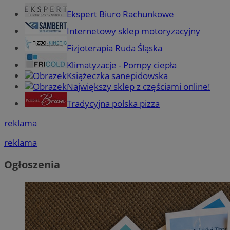
Ekspert Biuro Rachunkowe
Internetowy sklep motoryzacyjny
Fizjoterapia Ruda Śląska
Klimatyzacje - Pompy ciepła
Książeczka sanepidowska
Największy sklep z częściami online!
Tradycyjna polska pizza
reklama
reklama
Ogłoszenia