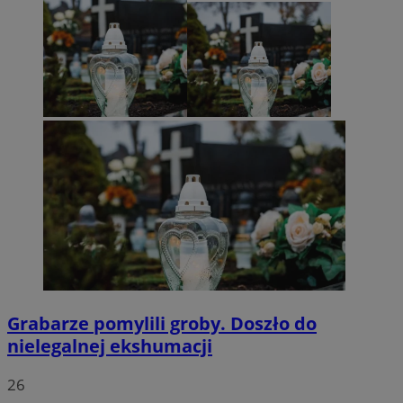
Grabarze pomylili groby. Doszło do
nielegalnej ekshumacji
26