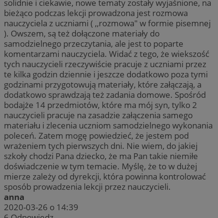
solidnie i ciekawie, nowe tematy zostały wyjaśnione, na
bieżąco podczas lekcji prowadzona jest rozmowa
nauczyciela z uczniami ( ,,rozmowa" w formie pisemnej
). Owszem, są też dołączone materiały do
samodzielnego przeczytania, ale jest to poparte
komentarzami nauczyciela. Widać z tego, że wiekszość
tych nauczycieli rzeczywiście pracuje z uczniami przez
te kilka godzin dziennie i jeszcze dodatkowo poza tymi
godzinami przygotowują materiały, które załączają, a
dodatkowo sprawdzają też zadania domowe. Spośród
bodajże 14 przedmiotów, które ma mój syn, tylko 2
nauczycieli pracuje na zasadzie załączenia samego
materiału i zlecenia uczniom samodzielnego wykonania
poleceń. Zatem mogę powiedzieć, że jestem pod
wrażeniem tych pierwszych dni. Nie wiem, do jakiej
szkoły chodzi Pana dziecko, że ma Pan takie niemiłe
doświadczenie w tym temacie. Myślę, że to w dużej
mierze zależy od dyrekcji, która powinna kontrolować
sposób prowadzenia lekcji przez nauczycieli.
anna
2020-03-26 o 14:39
6
Odpowiedz