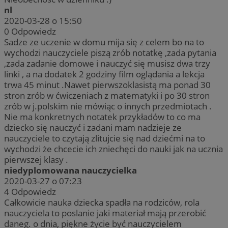
nl
2020-03-28 o 15:50
0
Odpowiedz
Sadze ze uczenie w domu mija się z celem bo na to
wychodzi nauczyciele piszą zrób notatkę ,zada pytania
,zada zadanie domowe i nauczyć się musisz dwa trzy
linki , a na dodatek 2 godziny film oglądania a lekcja
trwa 45 minut .Nawet pierwszoklasistą ma ponad 30
stron zrób w ćwiczeniach z matematyki i po 30 stron
zrób w j.polskim nie mówiąc o innych przedmiotach .
Nie ma konkretnych notatek przykładów to co ma
dziecko się nauczyć i zadani mam nadzieje ze
nauczyciele to czytają zlitujcie się nad dziećmi na to
wychodzi że chcecie ich zniechęci do nauki jak na ucznia
pierwszej klasy .
niedyplomowana nauczycielka
2020-03-27 o 07:23
4
Odpowiedz
Całkowicie nauka dziecka spadła na rodziców, rola
nauczyciela to poslanie jaki materiał mają przerobić
daneg. o dnia, piękne życie być nauczycielem