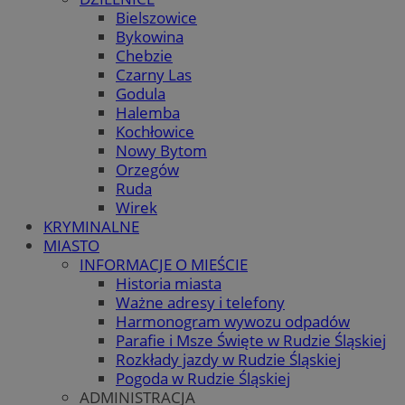
Bielszowice
Bykowina
Chebzie
Czarny Las
Godula
Halemba
Kochłowice
Nowy Bytom
Orzegów
Ruda
Wirek
KRYMINALNE
MIASTO
INFORMACJE O MIEŚCIE
Historia miasta
Ważne adresy i telefony
Harmonogram wywozu odpadów
Parafie i Msze Święte w Rudzie Śląskiej
Rozkłady jazdy w Rudzie Śląskiej
Pogoda w Rudzie Śląskiej
ADMINISTRACJA