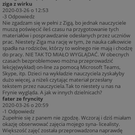
ziga z wirku
2020-03-26 o 12:53
-3
Odpowiedz
Nie zgadzam się w pełni z Zigą, bo jednak nauczyciele
muszą poświęcić ileś czasu na przygotowanie tych
materiałów i posprawdzanie odesłanych przez uczniów
prac. Niestety Ziga ma rację w tym, że nauka całkowicie
spadła na rodziców, którzy to wolnego nie mają i chodzę
do pracy. NIE TAK TO MIAŁO WYGLĄDAĆ. W obecnych
czasach bezproblemowo można przeprowadzić
lekcję(wykład) on-line za pomocą Microsoft Teams,
Skype, itp. Dzieci na wykładzie nauczyciela zyskałyby
dużo więcej, a niżeli czytając materiał przesłany
tekstem przez nauczyciela.Tak to niestety u nas na
Frynie wygląda. A jak w innych dzielnicach?
fater ze fryncity
2020-03-26 o 20:59
-1
Odpowiedz
Zupełnie się z panem nie zgodzę. Wczoraj i dziś miałam
okazję obserwować zajęcia mojego syna- licealisty.
Większość zajęć została przeprowadzona naprawdę