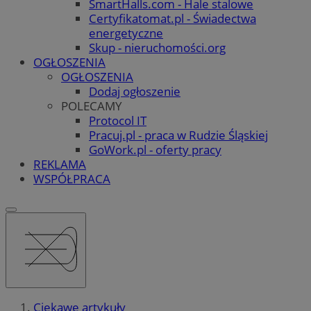
SmartHalls.com - Hale stalowe
Certyfikatomat.pl - Świadectwa
energetyczne
Skup - nieruchomości.org
OGŁOSZENIA
OGŁOSZENIA
Dodaj ogłoszenie
POLECAMY
Protocol IT
Pracuj.pl - praca w Rudzie Śląskiej
GoWork.pl - oferty pracy
REKLAMA
WSPÓŁPRACA
Ciekawe artykuły