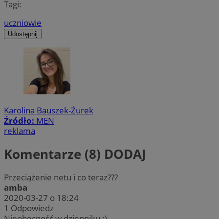
Tagi:
uczniowie
Udostępnij
Karolina Bauszek-Żurek
Źródło:
MEN
reklama
Komentarze (8)
DODAJ
Przeciążenie netu i co teraz???
amba
2020-03-27 o 18:24
1
Odpowiedz
Nieobecność w dzienniku :)