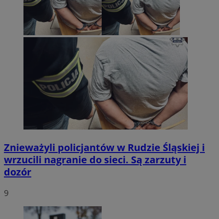
Znieważyli policjantów w Rudzie Śląskiej i
wrzucili nagranie do sieci. Są zarzuty i
dozór
9