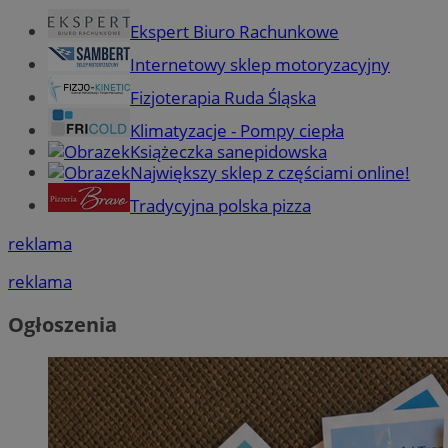
Ekspert Biuro Rachunkowe
Internetowy sklep motoryzacyjny
Fizjoterapia Ruda Śląska
Klimatyzacje - Pompy ciepła
Książeczka sanepidowska
Największy sklep z częściami online!
Tradycyjna polska pizza
reklama
reklama
Ogłoszenia