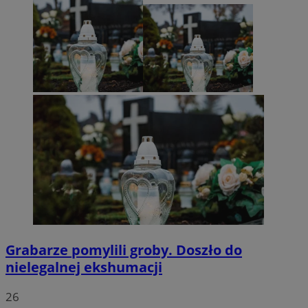
Grabarze pomylili groby. Doszło do
nielegalnej ekshumacji
26