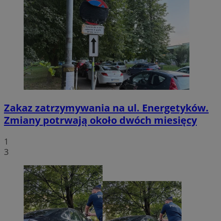
Zakaz zatrzymywania na ul. Energetyków.
Zmiany potrwają około dwóch miesięcy
1
3