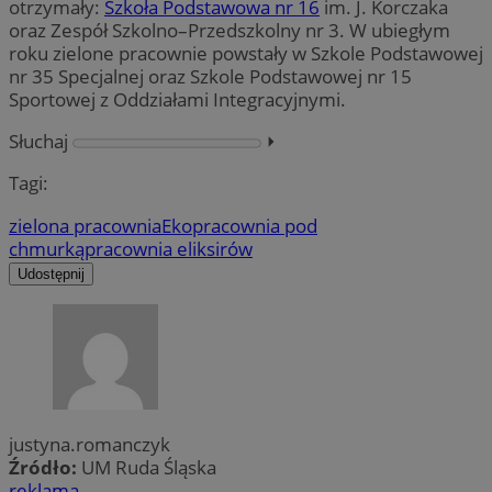
otrzymały:
Szkoła Podstawowa nr 16
im. J. Korczaka
oraz Zespół Szkolno–Przedszkolny nr 3. W ubiegłym
roku zielone pracownie powstały w Szkole Podstawowej
nr 35 Specjalnej oraz Szkole Podstawowej nr 15
Sportowej z Oddziałami Integracyjnymi.
Słuchaj
⏵︎
Tagi:
zielona pracownia
Ekopracownia pod
chmurką
pracownia eliksirów
Udostępnij
justyna.romanczyk
Źródło:
UM Ruda Śląska
reklama