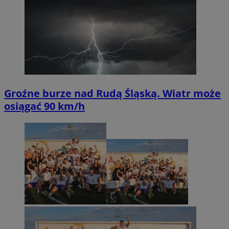
Groźne burze nad Rudą Śląską. Wiatr może
osiągać 90 km/h