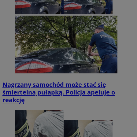
Nagrzany samochód może stać się
śmiertelną pułapką. Policja apeluje o
reakcję