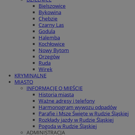
Bielszowice
Bykowina
Chebzie
Czarny Las
Godula
Halemba
Kochłowice
Nowy Bytom
Orzegów
Ruda
Wirek
KRYMINALNE
MIASTO
INFORMACJE O MIEŚCIE
Historia miasta
Ważne adresy i telefony
Harmonogram wywozu odpadów
Parafie i Msze Święte w Rudzie Śląskiej
Rozkłady jazdy w Rudzie Śląskiej
Pogoda w Rudzie Śląskiej
ADMINISTRACJA