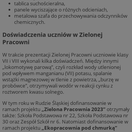
tablica suchościeralna,
panele wyciszające o różnych odcieniach,
metalowa szafa do przechowywania odczynników
chemicznych.
Doświadczenia uczniów w Zielonej
Pracowni
W trakcie prezentacji Zielonej Pracowni uczniowie klasy
VII i VIII wykonali kilka doświadczeń. Między innymi
„lokomotywę parową”, czyli rozkład wody utlenionej
pod wpływem manganianu (VII) potasu, spalanie
wstążki magnezowej w tlenie z powietrza, „burzę w
probówce”, otrzymywali wodór w reakcji cynku z
roztworem kwasu solnego.
W tym roku w Rudzie Śląskiej dofinansowanie w
ramach projektu
„Zielona Pracownia 2023”
otrzymały
także: Szkoła Podstawowa nr 22, Szkoła Podstawowa nr
30 oraz Zespół Szkół nr 6. Natomiast dofinansowanie w
ramach projektu
„Ekopracownia pod chmurką”