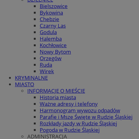
Bielszowice
Bykowina
Chebzie
Czarny Las
Godula
Halemba
Kochłowice
Nowy Bytom
Orzegów
Ruda
Wirek
KRYMINALNE
MIASTO
INFORMACJE O MIEŚCIE
Historia miasta
Ważne adresy i telefony
Harmonogram wywozu odpadów
Parafie i Msze Święte w Rudzie Śląskiej
Rozkłady jazdy w Rudzie Śląskiej
Pogoda w Rudzie Śląskiej
ADMINISTRACJA