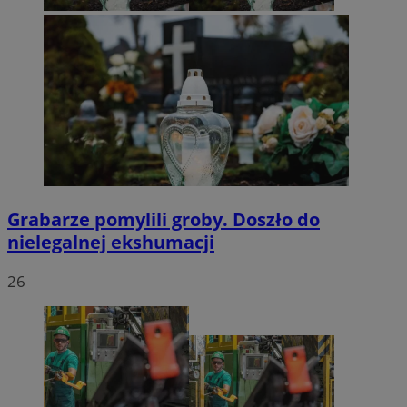
Grabarze pomylili groby. Doszło do
nielegalnej ekshumacji
26