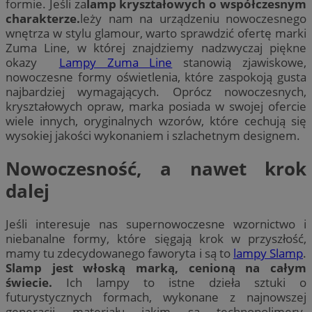
formie. Jeśli za
lamp kryształowych o współczesnym
charakterze.
leży nam na urządzeniu nowoczesnego
wnętrza w stylu glamour, warto sprawdzić ofertę marki
Zuma Line, w której znajdziemy nadzwyczaj piękne
okazy
Lampy Zuma Line
stanowią zjawiskowe,
nowoczesne formy oświetlenia, które zaspokoją gusta
najbardziej wymagających. Oprócz nowoczesnych,
kryształowych opraw, marka posiada w swojej ofercie
wiele innych, oryginalnych wzorów, które cechują się
wysokiej jakości wykonaniem i szlachetnym designem.
Nowoczesność, a nawet krok
dalej
Jeśli interesuje nas supernowoczesne wzornictwo i
niebanalne formy, które sięgają krok w przyszłość,
mamy tu zdecydowanego faworyta i są to
lampy Slamp
.
Slamp jest włoską marką, cenioną na całym
świecie.
Ich lampy to istne dzieła sztuki o
futurystycznych formach, wykonane z najnowszej
generacji materiału jakim są technopolimery.