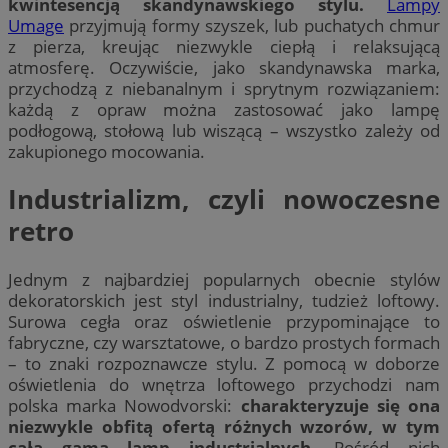
kwintesencją skandynawskiego stylu.
Lampy
Umage
przyjmują formy szyszek, lub puchatych chmur
z pierza, kreując niezwykle ciepłą i relaksującą
atmosferę. Oczywiście, jako skandynawska marka,
przychodzą z niebanalnym i sprytnym rozwiązaniem:
każdą z opraw można zastosować jako lampę
podłogową, stołową lub wiszącą – wszystko zależy od
zakupionego mocowania.
Industrializm, czyli nowoczesne
retro
Jednym z najbardziej popularnych obecnie stylów
dekoratorskich jest styl industrialny, tudzież loftowy.
Surowa cegła oraz oświetlenie przypominające to
fabryczne, czy warsztatowe, o bardzo prostych formach
– to znaki rozpoznawcze stylu. Z pomocą w doborze
oświetlenia do wnętrza loftowego przychodzi nam
polska marka Nowodvorski:
charakteryzuje się ona
niezwykle obfitą ofertą różnych wzorów, w tym
całą gamą lamp industrialnych.
Pośród nich