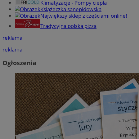
Klimatyzacje - Pompy ciepła
Książeczka sanepidowska
Największy sklep z częściami online!
Tradycyjna polska pizza
reklama
reklama
Ogłoszenia