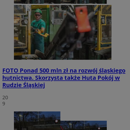
FOTO
Ponad 500 mln zł na rozwój śląskiego
hutnictwa. Skorzysta także Huta Pokój w
Rudzie Śląskiej
20
9