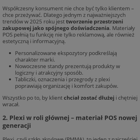
Współczesny konsument nie chce być tylko klientem –
chce przeżywać. Dlatego jednym z najważniejszych
trendów w 2025 roku jest
tworzenie przestrzeni
zakupowej jako spójnego doświadczenia
. Materiały
POS pełnią tu funkcję nie tylko reklamową, ale również
estetyczną i informacyjną.
Personalizowane ekspozytory podkreślają
charakter marki.
Nowoczesne standy prezentują produkty w
logiczny i atrakcyjny sposób.
Tabliczki, oznaczenia i przegrody z plexi
poprawiają organizację i komfort zakupów.
Wszystko po to, by klient
chciał zostać dłużej
i chętniej
wracał.
2.
Plexi w roli głównej – materiał POS nowej
generacji
Plexi, czyli szkło akrylowe (PMMA), to jeden z najczęściej