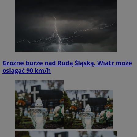
Groźne burze nad Rudą Śląską. Wiatr może
osiągać 90 km/h