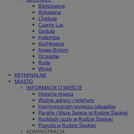
Bielszowice
Bykowina
Chebzie
Czarny Las
Godula
Halemba
Kochłowice
Nowy Bytom
Orzegów
Ruda
Wirek
KRYMINALNE
MIASTO
INFORMACJE O MIEŚCIE
Historia miasta
Ważne adresy i telefony
Harmonogram wywozu odpadów
Parafie i Msze Święte w Rudzie Śląskiej
Rozkłady jazdy w Rudzie Śląskiej
Pogoda w Rudzie Śląskiej
ADMINISTRACJA