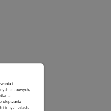
ywania i
danych osobowych,
etlania
az ulepszania
 i innych celach,