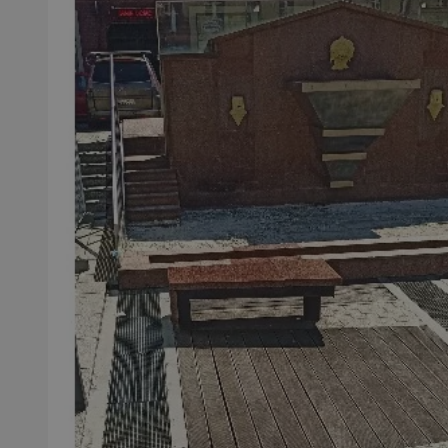
SessID
QeSessID
MvSessID
msToken
__cf_bm
__cf_bm
VISITOR_PRIVACY_
CookieScriptConse