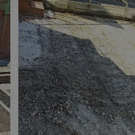
rudaslaska.com.pl
1 rok
Ten plik cookie przechowuje iden
rudaslaska.com.pl
1 rok
Ten plik cookie przechowuje iden
rudaslaska.com.pl
1 rok
Ten plik cookie przechowuje iden
.tiktok.com
1 tydzień 3 dni
Ten plik cookie jest używany do
uwierzytelniania i bezpieczeństw
użytkownicy pozostają zalogowan
zabezpieczone, jak poruszać się 
internetową lub interakcji z jej u
30 minut
Ten plik cookie służy do rozróżn
Cloudflare Inc.
Jest to korzystne dla strony int
.x.com
umożliwia tworzenie ważnych r
korzystania z jej witryny interne
29 minut 59
Ten plik cookie służy do rozróżn
Cloudflare Inc.
sekund
Jest to korzystne dla strony int
.twitter.com
umożliwia tworzenie ważnych r
korzystania z jej witryny interne
Polityce prywatności Google
METADATA
5 miesięcy 4
Ten plik cookie jest używany d
YouTube
tygodnie
zgody użytkownika i wyboru pry
.youtube.com
interakcji z witryną. Rejestruje 
zgody odwiedzającego na różne p
ustawienia prywatności, zapewni
preferencje zostaną uhonorowan
sesjach.
nt
4 tygodnie 2 dni
Ten plik cookie jest używany pr
CookieScript