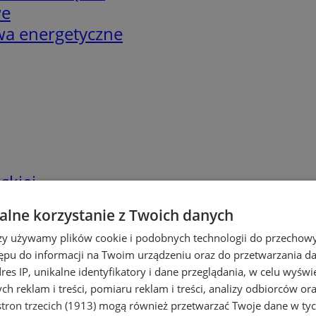
we
twa energetyczne
skiej
lne korzystanie z Twoich danych
rzy używamy plików cookie i podobnych technologii do przechow
ępu do informacji na Twoim urządzeniu oraz do przetwarzania 
dres IP, unikalne identyfikatory i dane przeglądania, w celu wyświ
h reklam i treści, pomiaru reklam i treści, analizy odbiorców or
tron trzecich (1913)
mogą również przetwarzać Twoje dane w tych