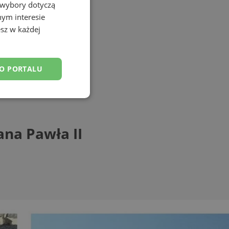
 wybory dotyczą
nym interesie
sz w każdej
DO PORTALU
esklasyfikowane
ana Pawła II
ane
owanie użytkownika i
j.