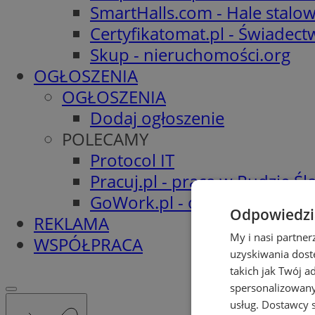
SmartHalls.com - Hale stalo
Certyfikatomat.pl - Świadec
Skup - nieruchomości.org
OGŁOSZENIA
OGŁOSZENIA
Dodaj ogłoszenie
POLECAMY
Protocol IT
Pracuj.pl - praca w Rudzie Ślą
GoWork.pl - oferty pracy
Odpowiedzia
REKLAMA
My i nasi partne
WSPÓŁPRACA
uzyskiwania dost
takich jak Twój a
spersonalizowanyc
usług.
Dostawcy s