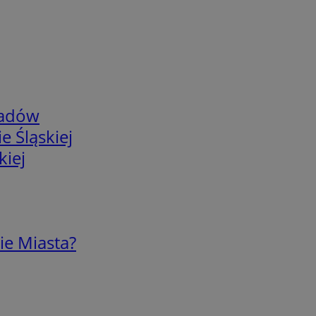
adów
e Śląskiej
kiej
ie Miasta?