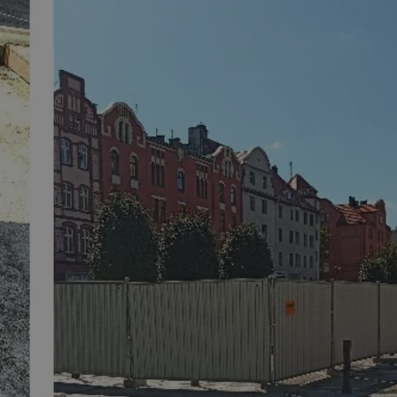
tyfikator sesji.
tyfikator sesji.
tyfikator sesji.
 celów
a, zapewniając, że
i, a ich dane są
przez witrynę
sług.
iania ludzi i botów.
ernetowej, ponieważ
aportów na temat
towej.
iania ludzi i botów.
ernetowej, ponieważ
aportów na temat
towej.
o przechowywania
watności dla ich
dane dotyczące
olityki i
ając, że ich
e w przyszłych
zez usługę Cookie-