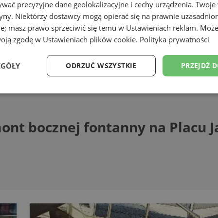
wać precyzyjne dane geolokalizacyjne i cechy urządzenia. Twoje
tryny. Niektórzy dostawcy mogą opierać się na prawnie uzasadnio
ie; masz prawo sprzeciwić się temu w
Ustawieniach reklam
. Może
woją zgodę w
Ustawieniach plików cookie
.
Polityka prywatności
EGÓŁY
ODRZUĆ WSZYSTKIE
PRZEJDŹ 
ocznej fontanny na Placu Jana Pawła II
Wydajność
Targetowanie
Funkcjonalność
Ni
nt bocznej fontanny na Placu J
ezbędne
Wydajność
Targetowanie
Funkcjonalność
Niesklasyfikow
ie umożliwiają korzystanie z podstawowych funkcji strony internetowej, takich jak log
Bez niezbędnych plików cookie nie można prawidłowo korzystać ze strony internetowe
Provider
/
Okres
Opis
Domena
przechowywania