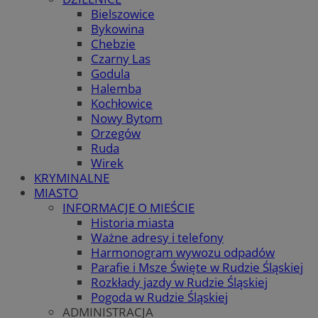
Bielszowice
Bykowina
Chebzie
Czarny Las
Godula
Halemba
Kochłowice
Nowy Bytom
Orzegów
Ruda
Wirek
KRYMINALNE
MIASTO
INFORMACJE O MIEŚCIE
Historia miasta
Ważne adresy i telefony
Harmonogram wywozu odpadów
Parafie i Msze Święte w Rudzie Śląskiej
Rozkłady jazdy w Rudzie Śląskiej
Pogoda w Rudzie Śląskiej
ADMINISTRACJA