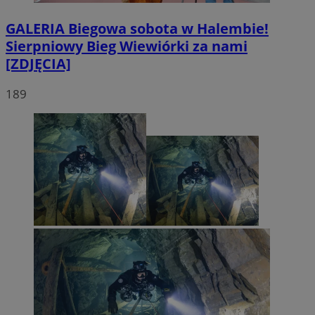
GALERIA
Biegowa sobota w Halembie!
Sierpniowy Bieg Wiewiórki za nami
[ZDJĘCIA]
189