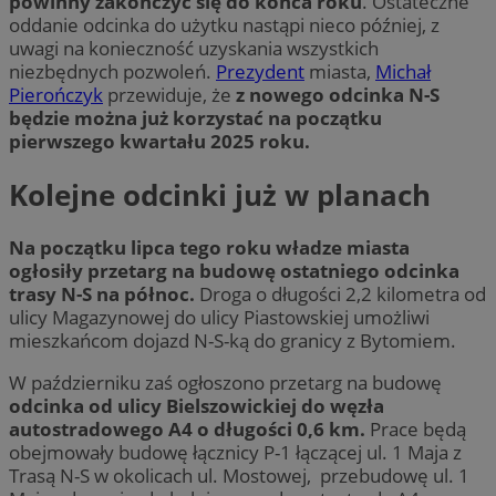
powinny zakończyć się do końca roku
. Ostateczne
oddanie odcinka do użytku nastąpi nieco później, z
uwagi na konieczność uzyskania wszystkich
niezbędnych pozwoleń.
Prezydent
miasta,
Michał
Pierończyk
przewiduje, że
z nowego odcinka N-S
będzie można już korzystać na początku
pierwszego kwartału 2025 roku.
Kolejne odcinki już w planach
Na początku lipca tego roku władze miasta
ogłosiły przetarg na budowę ostatniego odcinka
trasy N-S na północ.
Droga o długości 2,2 kilometra od
ulicy Magazynowej do ulicy Piastowskiej umożliwi
mieszkańcom dojazd N-S-ką do granicy z Bytomiem.
W październiku zaś ogłoszono przetarg na budowę
odcinka od ulicy Bielszowickiej do węzła
autostradowego A4 o długości 0,6 km.
Prace będą
obejmowały budowę łącznicy P-1 łączącej ul. 1 Maja z
Trasą N-S w okolicach ul. Mostowej, przebudowę ul. 1