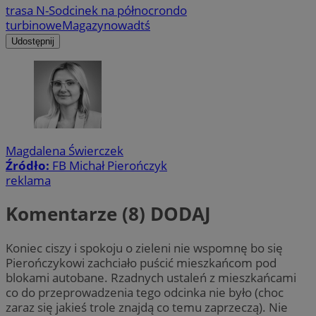
trasa N-S
odcinek na północ
rondo
turbinowe
Magazynowa
dtś
Udostępnij
Magdalena Świerczek
Źródło:
FB Michał Pierończyk
reklama
Komentarze (8)
DODAJ
Koniec ciszy i spokoju o zieleni nie wspomnę bo się
Pierończykowi zachciało puścić mieszkańcom pod
blokami autobane. Rzadnych ustaleń z mieszkańcami
co do przeprowadzenia tego odcinka nie było (choc
zaraz się jakieś trole znajdą co temu zaprzeczą). Nie