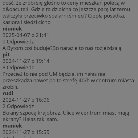
dość, że zrobi się głośno to ceny mieszkań polecą w
d&oacute;ł. Gdzie ta dziołcha co jeszcze parę lat temu
walczyła przeciwko spalarni śmieci? Ciepła posadka,
kasiora i siedzi cicho
niuniek
2025-04-07 o 21:41
0
Odpowiedz
A Bytom coś buduje?Bo narazie to nas rozjeżdzają
pit
2024-11-27 o 19:14
8
Odpowiedz
Przecież to nie pod UM będzie, im hałas nie
przeszkadza nawet po to strefę 40/h w centrum miasta
zrobili.
rudi
2024-11-27 o 16:06
2
Odpowiedz
Ekrany szpecą krajobraz. Ulice w centrum miast mają
ekrany? Hałas taki sam.
maniek
2024-11-27 o 15:55