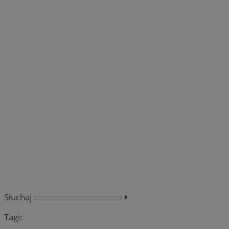
Słuchaj
⏵︎
Tagi: