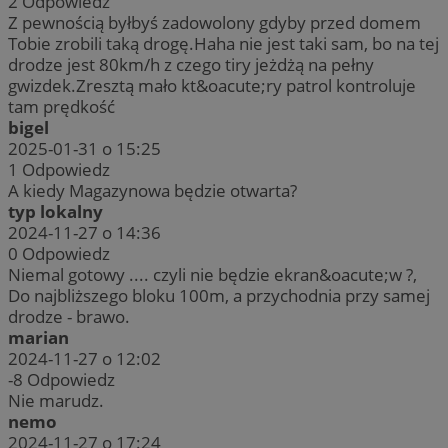
2
Odpowiedz
Z pewnością byłbyś zadowolony gdyby przed domem
Tobie zrobili taką drogę.Haha nie jest taki sam, bo na tej
drodze jest 80km/h z czego tiry jeżdżą na pełny
gwizdek.Zresztą mało kt&oacute;ry patrol kontroluje
tam prędkość
bigel
2025-01-31 o 15:25
1
Odpowiedz
A kiedy Magazynowa będzie otwarta?
typ lokalny
2024-11-27 o 14:36
0
Odpowiedz
Niemal gotowy .... czyli nie będzie ekran&oacute;w ?,
Do najbliższego bloku 100m, a przychodnia przy samej
drodze - brawo.
marian
2024-11-27 o 12:02
-8
Odpowiedz
Nie marudz.
nemo
2024-11-27 o 17:24