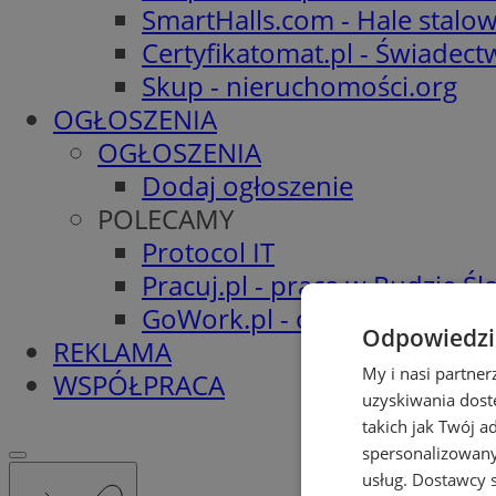
SmartHalls.com - Hale stalo
Certyfikatomat.pl - Świadec
Skup - nieruchomości.org
OGŁOSZENIA
OGŁOSZENIA
Dodaj ogłoszenie
POLECAMY
Protocol IT
Pracuj.pl - praca w Rudzie Ślą
GoWork.pl - oferty pracy
Odpowiedzia
REKLAMA
My i nasi partne
WSPÓŁPRACA
uzyskiwania dost
takich jak Twój a
spersonalizowanyc
usług.
Dostawcy s