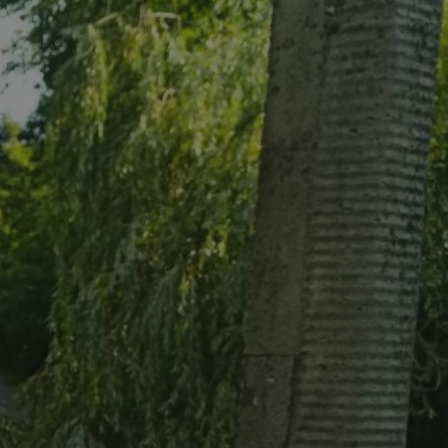
tyfikator sesji.
tyfikator sesji.
tyfikator sesji.
 celów
a, zapewniając, że
i, a ich dane są
przez witrynę
sług.
iania ludzi i botów.
ernetowej, ponieważ
aportów na temat
towej.
iania ludzi i botów.
ernetowej, ponieważ
aportów na temat
towej.
o przechowywania
watności dla ich
dane dotyczące
olityki i
ając, że ich
e w przyszłych
zez usługę Cookie-