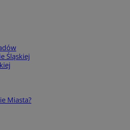
adów
e Śląskiej
kiej
ie Miasta?