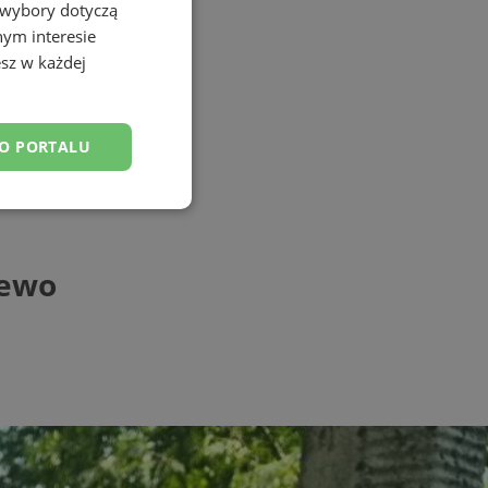
 wybory dotyczą
nym interesie
sz w każdej
DO PORTALU
esklasyfikowane
zewo
ane
owanie użytkownika i
j.