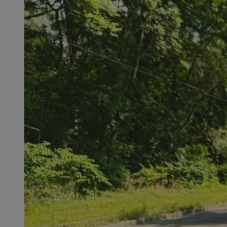
SessID
QeSessID
MvSessID
msToken
__cf_bm
__cf_bm
VISITOR_PRIVACY_
CookieScriptConse