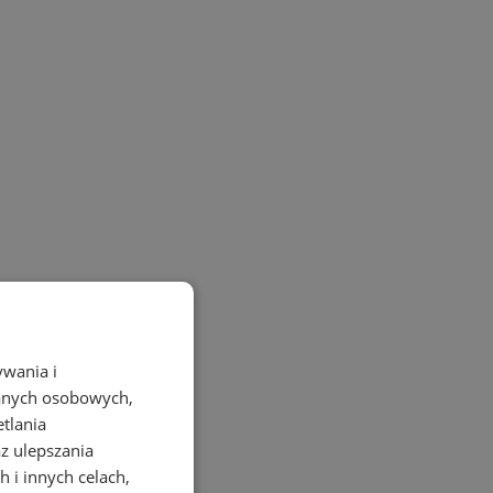
ywania i
danych osobowych,
etlania
az ulepszania
 i innych celach,