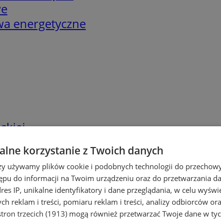
we
twa energetyczne
skiej
lne korzystanie z Twoich danych
rzy używamy plików cookie i podobnych technologii do przechow
ępu do informacji na Twoim urządzeniu oraz do przetwarzania 
dres IP, unikalne identyfikatory i dane przeglądania, w celu wyświ
h reklam i treści, pomiaru reklam i treści, analizy odbiorców or
tron trzecich (1913)
mogą również przetwarzać Twoje dane w tych