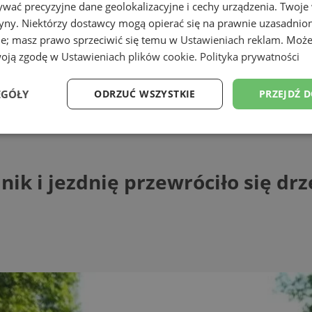
wać precyzyjne dane geolokalizacyjne i cechy urządzenia. Twoje
tryny. Niektórzy dostawcy mogą opierać się na prawnie uzasadnio
ie; masz prawo sprzeciwić się temu w
Ustawieniach reklam
. Może
woją zgodę w
Ustawieniach plików cookie
.
Polityka prywatności
EGÓŁY
ODRZUĆ WSZYSTKIE
PRZEJDŹ 
i jezdnię przewróciło się drzewo
Wydajność
Targetowanie
Funkcjonalność
Ni
nik i jezdnię przewróciło się dr
ezbędne
Wydajność
Targetowanie
Funkcjonalność
Niesklasyfikow
ie umożliwiają korzystanie z podstawowych funkcji strony internetowej, takich jak log
Bez niezbędnych plików cookie nie można prawidłowo korzystać ze strony internetowe
Provider
/
Okres
Opis
Domena
przechowywania