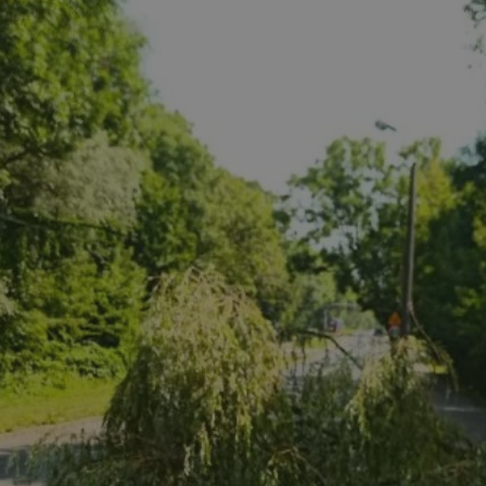
rudaslaska.com.pl
1 rok
Ten plik cookie przechowuje iden
rudaslaska.com.pl
1 rok
Ten plik cookie przechowuje iden
rudaslaska.com.pl
1 rok
Ten plik cookie przechowuje iden
.tiktok.com
1 tydzień 3 dni
Ten plik cookie jest używany do
uwierzytelniania i bezpieczeństw
użytkownicy pozostają zalogowan
zabezpieczone, jak poruszać się 
internetową lub interakcji z jej u
30 minut
Ten plik cookie służy do rozróżn
Cloudflare Inc.
Jest to korzystne dla strony int
.x.com
umożliwia tworzenie ważnych r
korzystania z jej witryny interne
29 minut 59
Ten plik cookie służy do rozróżn
Cloudflare Inc.
sekund
Jest to korzystne dla strony int
.twitter.com
umożliwia tworzenie ważnych r
korzystania z jej witryny interne
Polityce prywatności Google
METADATA
5 miesięcy 4
Ten plik cookie jest używany d
YouTube
tygodnie
zgody użytkownika i wyboru pry
.youtube.com
interakcji z witryną. Rejestruje 
zgody odwiedzającego na różne p
ustawienia prywatności, zapewni
preferencje zostaną uhonorowan
sesjach.
nt
4 tygodnie 2 dni
Ten plik cookie jest używany pr
CookieScript