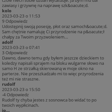
czole niech sobie dzban wytatuuje. Ja bym mu dal
zawiasy i grzywnę na naprawę szk&oacute;d.
kolo
2023-03-23 o 11:53
9
Odpowiedz
Udostępnij swoją posesję, płot oraz samoch&oacute;d.
Sam chętnie namaluję Ci przyrodzenie na p&oacute;ł
chałpy za Twoim przyzwoleniem...
adolf
2023-03-23 o 07:41
3
Odpowiedz
Dawno, dawno temu gdy byłem jeszcze dzieckiem to
koledzy napisali sprajem na bloku wulgarne słowo na
samo H ze strzałką skierowaną w moje okno na
parterze. Nie przeszkadzało mi to więc przyrodzenia
też mi nie straszne.
rudolf
2023-03-23 o 15:50
-4
Odpowiedz
Rudolf ty chyba jestes z sosnowca bo widać to po
twoich wypłicinach.
jo...