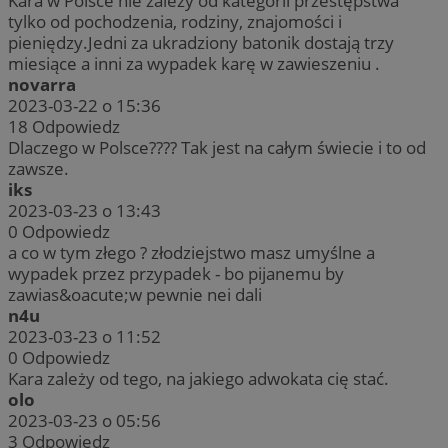
Kara w Polsce nie zależy od kategorii przestępstwa
tylko od pochodzenia, rodziny, znajomości i
pieniędzy.Jedni za ukradziony batonik dostają trzy
miesiące a inni za wypadek karę w zawieszeniu .
novarra
2023-03-22 o 15:36
18
Odpowiedz
Dlaczego w Polsce???? Tak jest na całym świecie i to od
zawsze.
iks
2023-03-23 o 13:43
0
Odpowiedz
a co w tym złego ? złodziejstwo masz umyślne a
wypadek przez przypadek - bo pijanemu by
zawias&oacute;w pewnie nei dali
n4u
2023-03-23 o 11:52
0
Odpowiedz
Kara zależy od tego, na jakiego adwokata cię stać.
olo
2023-03-23 o 05:56
3
Odpowiedz