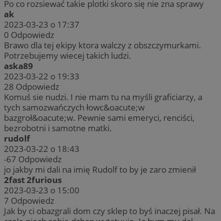
Po co rozsiewać takie plotki skoro się nie zna sprawy
ak
2023-03-23 o 17:37
0
Odpowiedz
Brawo dla tej ekipy ktora walczy z obszczymurkami.
Potrzebujemy wiecej takich ludzi.
aska89
2023-03-22 o 19:33
28
Odpowiedz
Komuś sie nudzi. I nie mam tu na myśli graficiarzy, a
tych samozwańczych łowc&oacute;w
bazgroł&oacute;w. Pewnie sami emeryci, renciści,
bezrobotni i samotne matki.
rudolf
2023-03-22 o 18:43
-67
Odpowiedz
jo jakby mi dali na imię Rudolf to by je zaro zmienił
2fast 2furious
2023-03-23 o 15:00
7
Odpowiedz
Jak by ci obazgrali dom czy sklep to byś inaczej pisał. Na