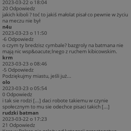
2023-03-22 o 18:04
20
Odpowiedz
jakich kiboli ? toć to jakiś małolat pisał co pewnie w życiu
na meczu nie był
n4u
2023-03-23 o 11:50
-6
Odpowiedz
o czym ty bredzisz cymbale? bazgroly na batmana nie
mają nic wsp&oacute;lnego z ruchem kibicowskim.
krm
2023-03-23 o 08:46
-5
Odpowiedz
Podziękujmy miastu, jeśli już...
olo
2023-03-23 o 05:54
0
Odpowiedz
i tak sie rodzi [...] daci robote takiemu w czynie
społecznym to mu sie odechce pisaci takich [...]
rudzki batman
2023-03-22 o 17:23
21
Odpowiedz