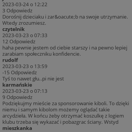
2023-03-24 o 12:22
3
Odpowiedz
Dorośnij dzieciaku i zar&oacute;b na swoje utrzymanie.
Wtedy zrozumiesz.
czytelnik
2023-03-23 o 07:33
12
Odpowiedz
haha pewnie jestem od ciebie starszy i na pewno lepiej
zarabiam społeczniku konfidencie.
rudolf
2023-03-23 o 13:59
-15
Odpowiedz
Tyś to nawet głu..pi nie jest
karmańskie
2023-03-23 o 07:13
9
Odpowiedz
Podziękujmy mieście za sponsorowanie kiboli. To dzięki
niemu i samym kibolom możemy oglądać takie
arcydzieła. W końcu żeby otrzymać koszulkę z logiem
klubu trzeba się wykazać i pobazgrac ściany. Wstyd
mieszkanka