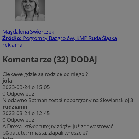
Magdalena Świerczek
Źródło:
Pogromcy Bazgrołów, KMP Ruda Śląska
reklama
Komentarze (32)
DODAJ
Ciekawe gdzie są rodzice od niego ?
jola
2023-03-24 o 15:05
0
Odpowiedz
Niedawno Batman został nabazgrany na Słowiańskiej 3
rudzianin
2023-03-24 o 12:45
0
Odpowiedz
A Drexa, kt&oacute;ry zdążył już zdewastować
p&oacute;ł miasta, złapali wreszcie?