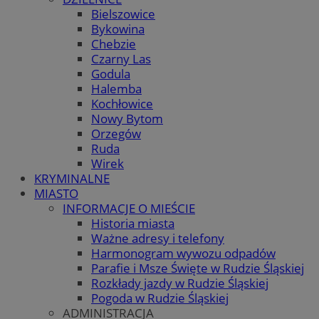
Bielszowice
Bykowina
Chebzie
Czarny Las
Godula
Halemba
Kochłowice
Nowy Bytom
Orzegów
Ruda
Wirek
KRYMINALNE
MIASTO
INFORMACJE O MIEŚCIE
Historia miasta
Ważne adresy i telefony
Harmonogram wywozu odpadów
Parafie i Msze Święte w Rudzie Śląskiej
Rozkłady jazdy w Rudzie Śląskiej
Pogoda w Rudzie Śląskiej
ADMINISTRACJA