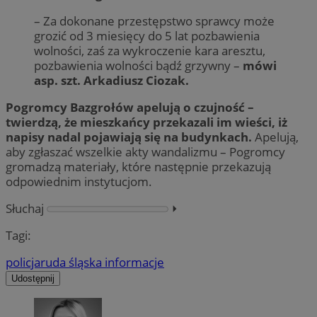
– Za dokonane przestępstwo sprawcy może
grozić od 3 miesięcy do 5 lat pozbawienia
wolności, zaś za wykroczenie kara aresztu,
pozbawienia wolności bądź grzywny –
mówi
asp. szt. Arkadiusz Ciozak.
Pogromcy Bazgrołów apelują o czujność –
twierdzą, że mieszkańcy przekazali im wieści, iż
napisy nadal pojawiają się na budynkach.
Apelują,
aby zgłaszać wszelkie akty wandalizmu – Pogromcy
gromadzą materiały, które następnie przekazują
odpowiednim instytucjom.
Słuchaj
⏵︎
Tagi:
policja
ruda śląska informacje
Udostępnij