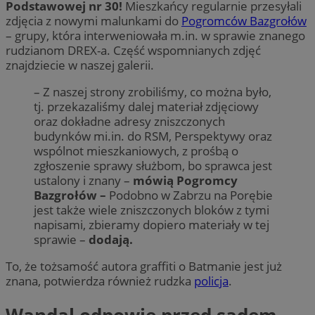
Podstawowej nr 30!
Mieszkańcy regularnie przesyłali
zdjęcia z nowymi malunkami do
Pogromców Bazgrołów
– grupy, która interweniowała m.in. w sprawie znanego
rudzianom DREX-a. Część wspomnianych zdjęć
znajdziecie w naszej galerii.
– Z naszej strony zrobiliśmy, co można było,
tj. przekazaliśmy dalej materiał zdjęciowy
oraz dokładne adresy zniszczonych
budynków mi.in. do RSM, Perspektywy oraz
wspólnot mieszkaniowych, z prośbą o
zgłoszenie sprawy służbom, bo sprawca jest
ustalony i znany –
mówią Pogromcy
Bazgrołów –
Podobno w Zabrzu na Porębie
jest także wiele zniszczonych bloków z tymi
napisami, zbieramy dopiero materiały w tej
sprawie –
dodają.
To, że tożsamość autora graffiti o Batmanie jest już
znana, potwierdza również rudzka
policja
.
Wandal odpowie przed sądem