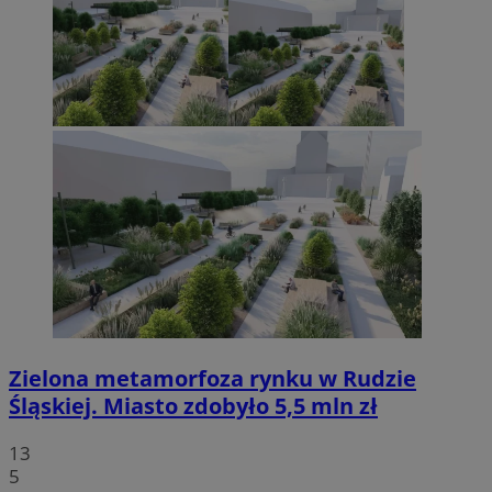
Zielona metamorfoza rynku w Rudzie
Śląskiej. Miasto zdobyło 5,5 mln zł
13
5