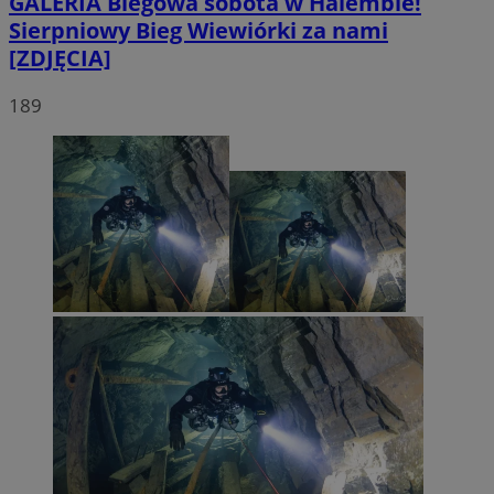
GALERIA
Biegowa sobota w Halembie!
Sierpniowy Bieg Wiewiórki za nami
[ZDJĘCIA]
189