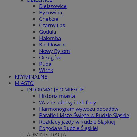
Bielszowice
Bykowina
Chebzie
Czarny Las
Godula
Halemba
Kochłowice
Nowy Bytom
Orzegów
Ruda
Wirek
KRYMINALNE
MIASTO
INFORMACJE O MIEŚCIE
Historia miasta
Ważne adresy i telefony
Harmonogram wywozu odpadów
Parafie i Msze Święte w Rudzie Śląskiej
Rozkłady jazdy w Rudzie Śląskiej
Pogoda w Rudzie Śląskiej
ADMINISTRACJA