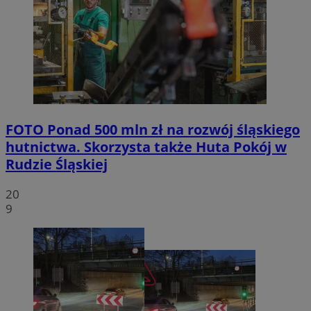
FOTO
Ponad 500 mln zł na rozwój śląskiego
hutnictwa. Skorzysta także Huta Pokój w
Rudzie Śląskiej
20
9